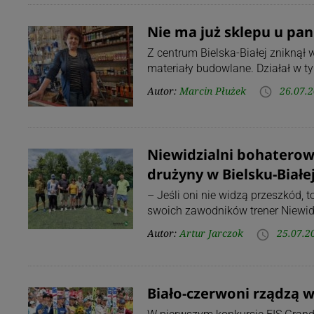
Nie ma już sklepu u pani
Z centrum Bielska-Białej zniknął w
materiały budowlane. Działał w t
Autor:
Marcin Płużek
26.07.2
access_time
Niewidzialni bohaterow
drużyny w Bielsku-Białe
– Jeśli oni nie widzą przeszkód, 
swoich zawodników trener Niewidz
Autor:
Artur Jarczok
25.07.2
access_time
Biało-czerwoni rządzą w