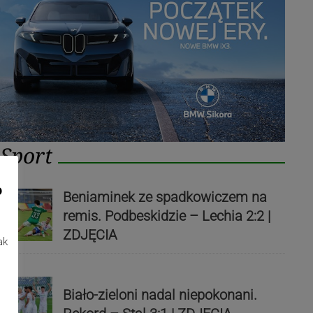
Sport
o
Beniaminek ze spadkowiczem na
remis. Podbeskidzie – Lechia 2:2 |
ZDJĘCIA
ak
Biało-zieloni nadal niepokonani.