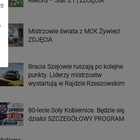
Rekord – Stal 3:1 | ZDJĘCIA
RS
e
Mistrzowie świata z MCK Żywiec!
ZDJĘCIA
Bracia Szejowie ruszają po kolejne
punkty. Liderzy mistrzostw
wystartują w Rajdzie Rzeszowskim
80-lecie Soły Kobiernice. Będzie się
działo! SZCZEGÓŁOWY PROGRAM
Reklama