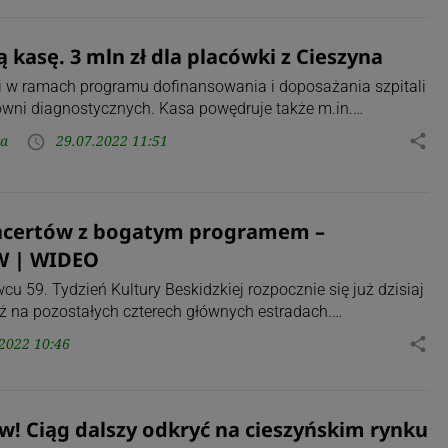
ą kasę. 3 mln zł dla placówki z Cieszyna
ali w ramach programu dofinansowania i doposażania szpitali
owni diagnostycznych. Kasa powędruje także m.in.…
ka
29.07.2022 11:51
share
access_time
oncertów z bogatym programem –
 | WIDEO
 59. Tydzień Kultury Beskidzkiej rozpocznie się już dzisiaj
 niż na pozostałych czterech głównych estradach.…
2022 10:46
share
w! Ciąg dalszy odkryć na cieszyńskim rynku