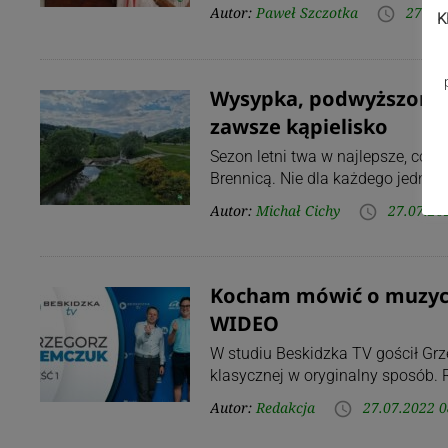
Autor:
Paweł Szczotka
27.07.
access_time
K
Wysypka, podwyższona 
zawsze kąpielisko
Sezon letni twa w najlepsze, co 
Brennicą. Nie dla każdego jednak 
Autor:
Michał Cichy
27.07.20
access_time
Kocham mówić o muzyc
WIDEO
W studiu Beskidzka TV gościł Gr
klasycznej w oryginalny sposób. 
Autor:
Redakcja
27.07.2022 0
access_time