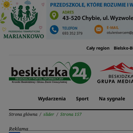
Przejdź
do
treści
Cały region
Bielsko-B
Wydarzenia
Sport
Na sygnale
Strona główna
/
slider
/
Strona 157
Reklama