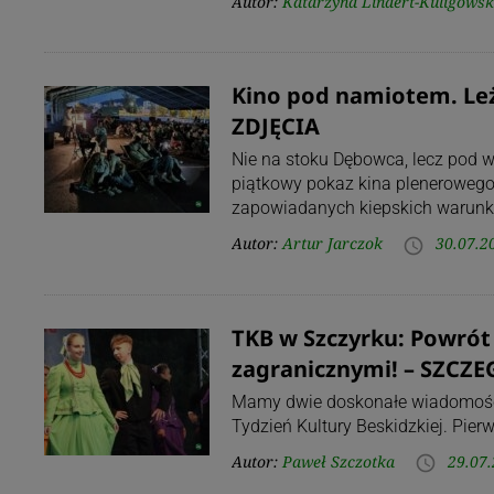
Autor:
Katarzyna Lindert-Kuligows
Kino pod namiotem. Leżak
ZDJĘCIA
Nie na stoku Dębowca, lecz pod 
piątkowy pokaz kina plenerowego
zapowiadanych kiepskich warun
Autor:
Artur Jarczok
30.07.2
access_time
TKB w Szczyrku: Powrót 
zagranicznymi! – SZC
Mamy dwie doskonałe wiadomości d
Tydzień Kultury Beskidzkiej. Pier
Autor:
Paweł Szczotka
29.07.
access_time