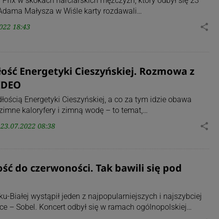
Prix w skokach narciarskich mężczyzn, który odbył się 23
 Adama Małysza w Wiśle karty rozdawali…
022 18:43
share
ość Energetyki Cieszyńskiej. Rozmowa z
IDEO
łością Energetyki Cieszyńskiej, a co za tym idzie obawa
zimne kaloryfery i zimną wodę – to temat,…
23.07.2022 08:38
share
ość do czerwoności. Tak bawili się pod
-Białej wystąpił jeden z najpopularniejszych i najszybciej
sce – Sobel. Koncert odbył się w ramach ogólnopolskiej…