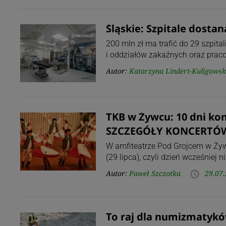
Śląskie: Szpitale dostan
200 mln zł ma trafić do 29 szpit
i oddziałów zakaźnych oraz prac
Autor:
Katarzyna Lindert-Kuligows
TKB w Żywcu: 10 dni k
SZCZEGÓŁY KONCERTÓW
W amfiteatrze Pod Grojcem w Żywcu
(29 lipca), czyli dzień wcześniej
Autor:
Paweł Szczotka
29.07.
access_time
To raj dla numizmatykó