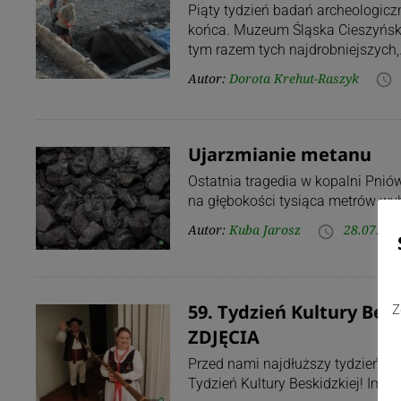
Piąty tydzień badań archeologic
końca. Muzeum Śląska Cieszyńskie
tym razem tych najdrobniejszych
Autor:
Dorota Krehut-Raszyk
access_time
Ujarzmianie metanu
Ostatnia tragedia w kopalni Pnió
na głębokości tysiąca metrów wyb
Autor:
Kuba Jarosz
28.07.202
access_time
59. Tydzień Kultury Bes
Z
ZDJĘCIA
Przed nami najdłuższy tydzień na 
Tydzień Kultury Beskidzkiej! Impr