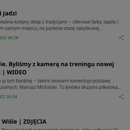
 Jadzi
łaśnie kolejny sklep z tradycjami – oferował farby, tapety i
ym samym miejscu, na parterze starej zabytkowej…
022 06:28
share
ie. Byliśmy z kamerą na treningu nowej
j | WIDEO
to ja tym bardziej – takimi słowami komentuje postawę
ialnych, Mariusz Michalski. To bielska drużyna piłkarska,…
022 10:34
share
 Wiśle | ZDJĘCIA