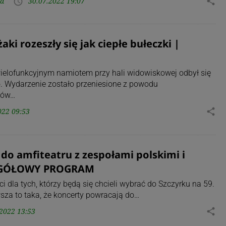
ka
30.07.2022 19:07
share
access_time
i rozeszły się jak ciepłe bułeczki |
wielofunkcyjnym namiotem przy hali widowiskowej odbył się
. Wydarzenie zostało przeniesione z powodu
ków…
022 09:53
share
do amfiteatru z zespołami polskimi i
ZEGÓŁOWY PROGRAM
la tych, którzy będą się chcieli wybrać do Szczyrku na 59.
wsza to taka, że koncerty powracają do…
2022 13:53
share