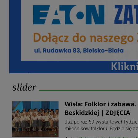
Tag:
slider
slider
Wisła: Folklor i zabawa
Beskidzkiej | ZDJĘCIA
Już po raz 59 wystartował Tydzień 
miłośników folkloru. Będzie się d