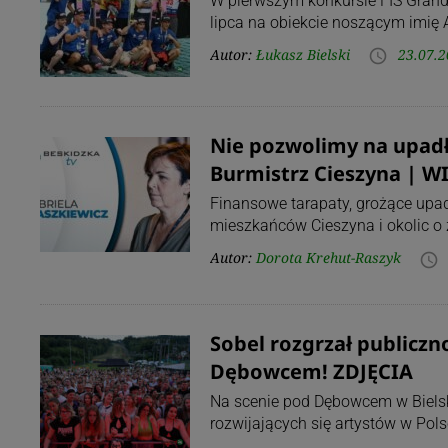
W pierwszym konkursie FIS Grand 
lipca na obiekcie noszącym imię
Autor:
Łukasz Bielski
23.07.2
access_time
Nie pozwolimy na upadł
Burmistrz Cieszyna | W
Finansowe tarapaty, grożące upad
mieszkańców Cieszyna i okolic o 
Autor:
Dorota Krehut-Raszyk
access_time
Sobel rozgrzał publiczn
Dębowcem! ZDJĘCIA
Na scenie pod Dębowcem w Bielsku
rozwijających się artystów w Pol