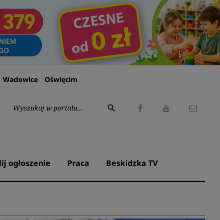
Wadowice
Oświęcim
Wyszukaj:
search
Facebook
Youtube
Kontak
lij ogłoszenie
Praca
Beskidzka TV