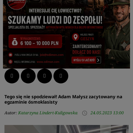
Facebook
Twitter
LinkedIn
Pinterest
Tego się nie spodziewał! Adam Małysz zacytowany na
egzaminie ósmoklasisty
Autor:
Katarzyna Lindert-Kuligowska
24.05.2023 13:00
access_time