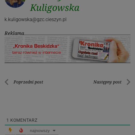
Kuligowska
k.kuligowska@gzc.cieszyn.pl
Reklama
Nawigacja
Poprzedni post
Następny post
Poprzedni
Nastę
wpisu
post
post
1
KOMENTARZ
najnowszy