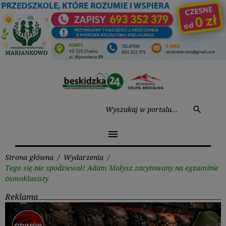
Przejdź
do
treści
Wysz
search
menu
Strona główna
/
Wydarzenia
/
Tego się nie spodziewał! Adam Małysz zacytowany na egzaminie
ósmoklasisty
Reklama