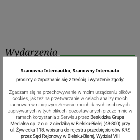
Wydarzenia
Zbliża się otwarcie rozbudowanej
Szanowna Internautko, Szanowny Internauto
szkoły i oddziału przedszkolnego w
prosimy o zapoznanie się z treścią i wyrażenie zgody:
Bażanowicach
Zgadzam się na przechowywanie w moim urządzeniu plików
cookies, jak też na przetwarzanie w celach analizy moich
zachowań w niniejszym Serwisie moich danych osobowych,
zapisywanych w tych plikach, pozostawianych przeze mnie w
Kolarskie utrudnienia na
ramach korzystania z Serwisu przez
Beskidzka Grupa
Żywiecczyźnie
Medialna sp. z o.o. z siedzibą w Bielsku-Białej (43-300) przy
ul. Żywiecka 118, wpisana do rejestru przedsiębiorców KRS
przez Sąd Rejonowy w Bielsku-Białej, Wydział VIII