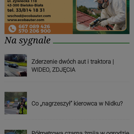
Na sygnale
Zderzenie dwóch aut i traktora |
WIDEO, ZDJĘCIA
Co „nagrzeszył” kierowca w Nidku?
Półmetrowa czarna żmija w ogrodzie