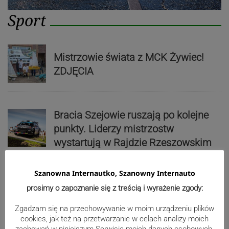
Sport
Mistrzowie świata z MCK Żywiec!
ZDJĘCIA
Bracia Szejowie ruszają po kolejne
punkty. Liderzy mistrzostw
wystartują w Rajdzie Rzeszowskim
Szanowna Internautko, Szanowny Internauto
80-lecie Soły Kobiernice. Będzie się
prosimy o zapoznanie się z treścią i wyrażenie zgody:
działo! SZCZEGÓŁOWY PROGRAM
Zgadzam się na przechowywanie w moim urządzeniu plików
cookies, jak też na przetwarzanie w celach analizy moich