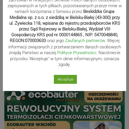
zachowań w niniejszym Serwisie moich danych osobowych,
zapisywanych w tych plikach, pozostawianych przeze mnie w
Kaniów stolicą europejskiego kajak
ramach korzystania z Serwisu przez
Beskidzka Grupa
polo. Kilkadziesiąt drużyn z całej
Medialna sp. z o.o. z siedzibą w Bielsku-Białej (43-300) przy
Europy rywalizowało przez trzy dni
ul. Żywiecka 118, wpisana do rejestru przedsiębiorców KRS
przez Sąd Rejonowy w Bielsku-Białej, Wydział VIII
Gospodarczy KRS pod nr 0000144865 , NIP: 5470048840,
REGON:070003633
oraz jego
Zaufanych partnerów
. Więcej
Nakamura z dubletem w Wiśle.
informacji związanych z przetwarzaniem danych osobowych
Dyskwalifikacja Waszka zmieniła
znajdą Państwo w naszej
Polityce Prywatności
. Naciśniecie
przycisku "Akceptuje" w tym oknie informacyjnym, oznacza
klasyfikację Polaków
zgodę.
Akceptuje
Reklama