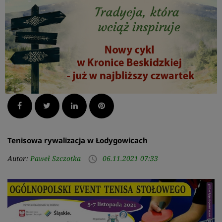
Facebook
Twitter
LinkedIn
Pinterest
Tenisowa rywalizacja w Łodygowicach
Autor:
Paweł Szczotka
06.11.2021 07:33
access_time