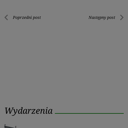
Nawigacja
Poprzedni post
Następny post
Poprzedni
Nastę
wpisu
post
post
Wydarzenia