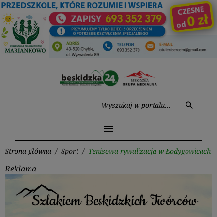
Przejdź
do
treści
Wysz
search
menu
Strona główna
/
Sport
/
Tenisowa rywalizacja w Łodygowicach
Reklama