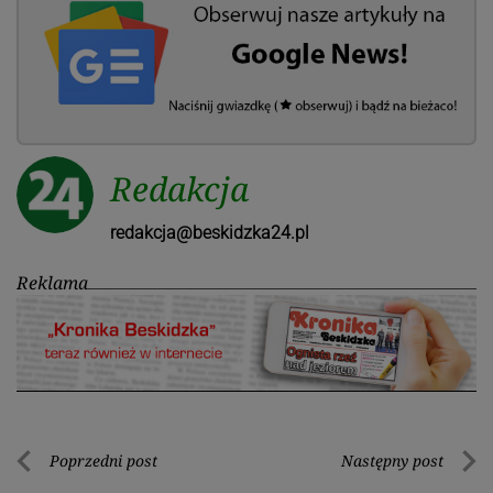
Redakcja
redakcja@beskidzka24.pl
Reklama
Nawigacja
Poprzedni post
Następny post
Poprzedni
Nastę