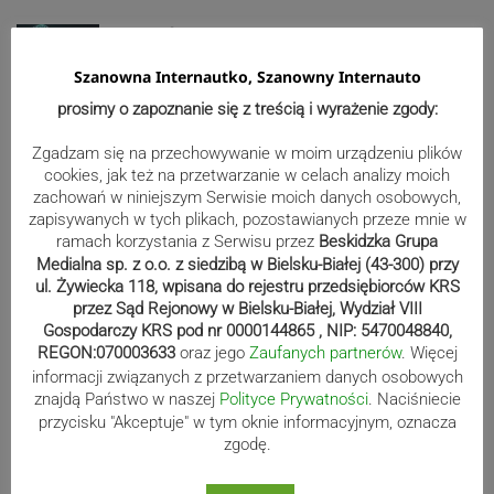
Zespół „Beskid” reprezentował Polskę
we Włoszech. Grupa wystąpiła na
Szanowna Internautko, Szanowny Internauto
międzynarodowym festiwalu
prosimy o zapoznanie się z treścią i wyrażenie zgody:
Zgadzam się na przechowywanie w moim urządzeniu plików
Wandalizm w gminie Goleszów.
cookies, jak też na przetwarzanie w celach analizy moich
zachowań w niniejszym Serwisie moich danych osobowych,
Zniszczone ławki, ogrodzenia i
zapisywanych w tych plikach, pozostawianych przeze mnie w
wspólna przestrzeń | ZDJĘCIA
ramach korzystania z Serwisu przez
Beskidzka Grupa
Medialna sp. z o.o. z siedzibą w Bielsku-Białej (43-300) przy
ul. Żywiecka 118, wpisana do rejestru przedsiębiorców KRS
przez Sąd Rejonowy w Bielsku-Białej, Wydział VIII
Kto ma najładniejszą zagrodę w
Gospodarczy KRS pod nr 0000144865 , NIP: 5470048840,
REGON:070003633
oraz jego
Zaufanych partnerów
. Więcej
Koszarawie? ZDJĘCIA
informacji związanych z przetwarzaniem danych osobowych
znajdą Państwo w naszej
Polityce Prywatności
. Naciśniecie
przycisku "Akceptuje" w tym oknie informacyjnym, oznacza
zgodę.
Żeglarze znów zawładnęli Jeziorem
Żywieckim. Za nami 32. Memoriał