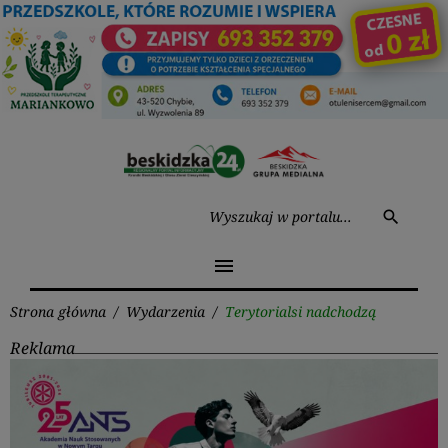
Przejdź
do
treści
Wysz
search
menu
Strona główna
/
Wydarzenia
/
Terytorialsi nadchodzą
Reklama