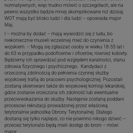
normatywnych, więc trudno mówić o szczegółach, ale na
pewno wszystko będzie mniej skomplikowane niż dzisiaj.
WOT mają być blisko ludzi i dla ludzi – opowiada major
Maj.
I – można by dodać – mają wywodzić się z ludu, bo
niekoniecznie musieli wcześniej mieć do czynienia z
wojskiem. – Mogą się zgłaszać osoby w wieku 18-55 lat i
do 63 w przypadku podoficerów i oficerów, również kobiety.
Będziemy ich sprawdzać pod względem karalności, stanu
zdrowia fizycznego i psychicznego. Kandydaci z
orzeczoną zdolnością do pełnienia czynnej służby
wojskowej trafią do pracowni psychologicznej. Pozostali
zostaną skierowani także do wojskowej komisji lekarskiej,
gdzie zostanie orzeczona ich zdolność lub ewentualne
przeciwwskazania do służby. Następnie zostaną poddani
procesowi rekrutacji prowadzonej przez właściwą
terytorialnie jednostkę Obrony Terytorialnej. Dlatego
dostaną się tylko najlepsi, co nie powinno nikogo dziwić –
przecież terytorialsi będą mieli dostęp do broni – mówi
major.