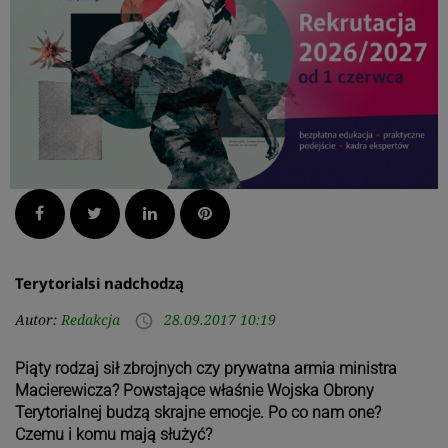
Facebook
Twitter
LinkedIn
Pinterest
Terytorialsi nadchodzą
Autor:
Redakcja
28.09.2017 10:19
access_time
Piąty rodzaj sił zbrojnych czy prywatna armia ministra
Macierewicza? Powstające właśnie Wojska Obrony
Terytorialnej budzą skrajne emocje. Po co nam one?
Czemu i komu mają służyć?