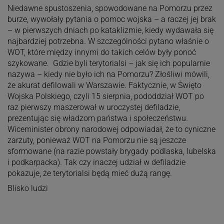
Niedawne spustoszenia, spowodowane na Pomorzu przez
burze, wywołały pytania o pomoc wojska – a raczej jej brak
– w pierwszych dniach po kataklizmie, kiedy wydawała się
najbardziej potrzebna. W szczególności pytano właśnie o
WOT, które między innymi do takich celów były ponoć
szykowane. Gdzie byli terytorialsi – jak się ich popularnie
nazywa – kiedy nie było ich na Pomorzu? Złośliwi mówili,
że akurat defilowali w Warszawie. Faktycznie, w Święto
Wojska Polskiego, czyli 15 sierpnia, pododdział WOT po
raz pierwszy maszerował w uroczystej defiladzie,
prezentując się władzom państwa i społeczeństwu.
Wiceminister obrony narodowej odpowiadał, że to cyniczne
zarzuty, ponieważ WOT na Pomorzu nie są jeszcze
sformowane (na razie powstały brygady podlaska, lubelska
i podkarpacka). Tak czy inaczej udział w defiladzie
pokazuje, że terytorialsi będą mieć dużą rangę.
Blisko ludzi