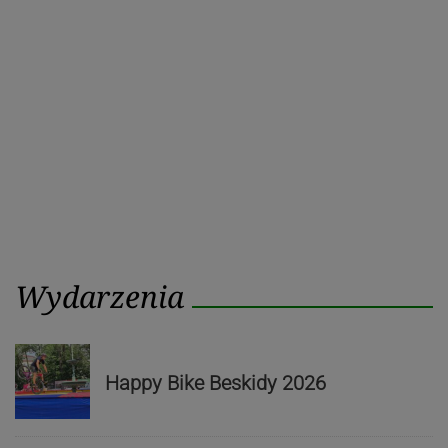
wpisu
post
post
Wydarzenia
Happy Bike Beskidy 2026