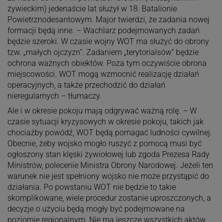
żywieckim) jedenaście lat służył w 18. Batalionie
Powietrznodesantowym. Major twierdzi, że zadania nowej
formacji będą inne. – Wachlarz podejmowanych zadań
będzie szeroki. W czasie wojny WOT ma służyć do obrony
tzw. „małych ojczyzn”. Zadaniem „terytorialsów” będzie
ochrona ważnych obiektów. Poza tym oczywiście obrona
miejscowości. WOT mogą wzmocnić realizację działań
operacyjnych, a także przechodzić do działań
nieregularnych – tłumaczy.
Ale i w okresie pokoju mają odgrywać ważną rolę. – W
czasie sytuacji kryzysowych w okresie pokoju, takich jak
chociażby powódź, WOT będą pomagać ludności cywilnej.
Obecnie, żeby wojsko mogło ruszyć z pomocą musi być
ogłoszony stan klęski żywiołowej lub zgoda Prezesa Rady
Ministrów, polecenie Ministra Obrony Narodowej. Jeżeli ten
warunek nie jest spełniony wojsko nie może przystąpić do
działania. Po powstaniu WOT nie będzie to takie
skomplikowane, wiele procedur zostanie uproszczonych, a
decyzje o użyciu będą mogły być podejmowane na
poziomie regionalnym. Nie ma jeszcze wszystkich aktów