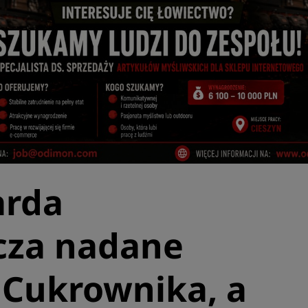
arda
cza nadane
 Cukrownika, a