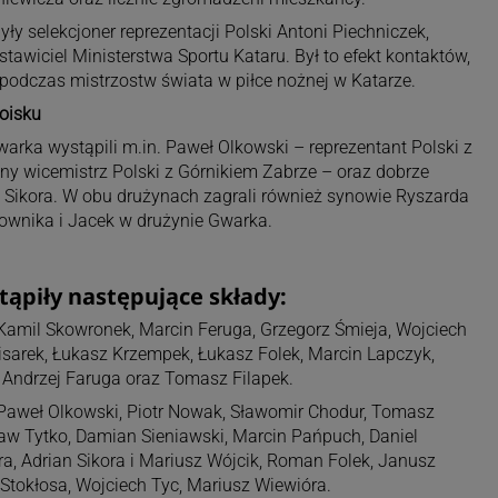
y selekcjoner reprezentacji Polski Antoni Piechniczek,
stawiciel Ministerstwa Sportu Kataru. Był to efekt kontaktów,
podczas mistrzostw świata w piłce nożnej w Katarze.
oisku
rka wystąpili m.in. Paweł Olkowski – reprezentant Polski z
y wicemistrz Polski z Górnikiem Zabrze – oraz dobrze
 Sikora. W obu drużynach zagrali również synowie Ryszarda
ownika i Jacek w drużynie Gwarka.
piły następujące składy:
 Kamil Skowronek, Marcin Feruga, Grzegorz Śmieja, Wojciech
Pisarek, Łukasz Krzempek, Łukasz Folek, Marcin Lapczyk,
 Andrzej Faruga oraz Tomasz Filapek.
, Paweł Olkowski, Piotr Nowak, Sławomir Chodur, Tomasz
aw Tytko, Damian Sieniawski, Marcin Pańpuch, Daniel
a, Adrian Sikora i Mariusz Wójcik, Roman Folek, Janusz
Stokłosa, Wojciech Tyc, Mariusz Wiewióra.