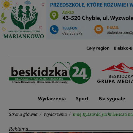
Przejdź
do
treści
Cały region
Bielsko-B
Wydarzenia
Sport
Na sygnale
Strona główna
/
Wydarzenia
/
Imię Ryszarda Juchniewicza n
Reklama