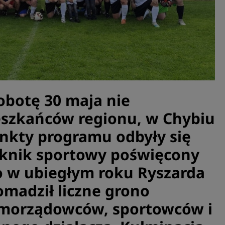
botę 30 maja nie
eszkańców regionu, w Chybiu
nkty programu odbyły się
iknik sportowy poświęcony
o w ubiegłym roku Ryszarda
omadził liczne grono
morządowców, sportowców i