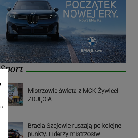
Sport
o
Mistrzowie świata z MCK Żywiec!
ZDJĘCIA
ak
Bracia Szejowie ruszają po kolejne
punkty. Liderzy mistrzostw