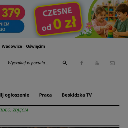
Wadowice
Oświęcim
Wyszukaj:
search
Facebook
Youtube
Kontak
lij ogłoszenie
Praca
Beskidzka TV
 WIDEO, ZDJĘCIA