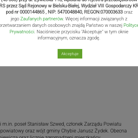
.
RS przez Sąd Rejonowy w Bielsku-Białej, Wydział VIII Gospodarczy K
pod nr 0000144865 , NIP: 5470048840, REGON:070003633
oraz
jego
Zaufanych partnerów
. Więcej informacji związanych z
przetwarzaniem danych osobowych znajdą Państwo w naszej
Polityc
Prywatności
. Naciśniecie przycisku "Akceptuje" w tym oknie
informacyjnym, oznacza zgodę.
Akceptuje
li m.in. poseł Stanisław Szwed, członek Zarządu Powiatu
 powiatowy oraz wójt gminy Chybie Janusz Żydek. Obecna
niewicza oraz licznie zgromadzeni mieszkańcy.