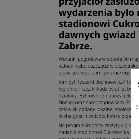
przyjaciół zasłuż
wydarzenia było 
stadionowi Cukr
dawnych gwiazd 
Zabrze.
Warunki pogodowe w sobotę 30 maja 
jednak niebo oszczędziło uczestni
poświęconego pamięci zmarłego w u
Kim był Ryszard Juchniewicz? To pos
regionie. Przez kilkadziesiąt lat był 
działacz. Był również nauczycielem,
Nożnej oraz samorządowcem. Przede
Z
człowiek oddany lokalnej społecznośc
liczba gości i widzów, którzy pojawi
Na program imprezy złożyły się spor
nadania stadionowi Cukrownika Chyb