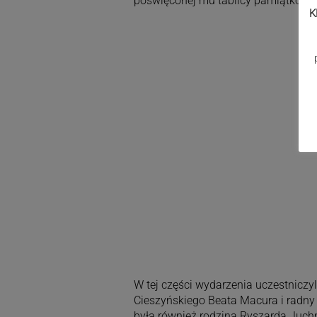
poświęconej mu tablicy pamiątkowej
K
W tej części wydarzenia uczestniczy
Cieszyńskiego Beata Macura i radny
była również rodzina Ryszarda Juch