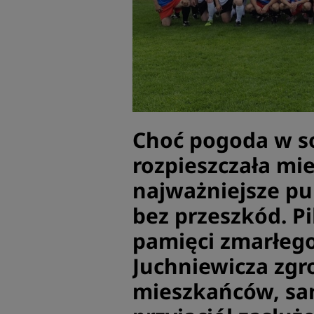
Choć pogoda w so
rozpieszczała mi
najważniejsze pu
bez przeszkód. P
pamięci zmarłeg
Juchniewicza zgr
mieszkańców, sa