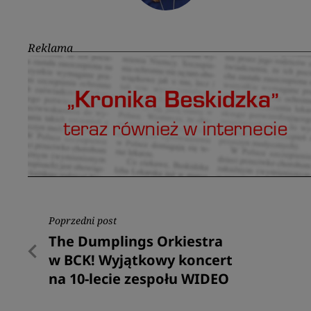
Reklama
Nawigacja
Poprzedni post
Poprzedni
The Dumplings Orkiestra
wpisu
post
w BCK! Wyjątkowy koncert
na 10-lecie zespołu WIDEO