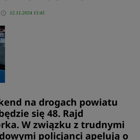
12.11.2024 15:45
access_time
ekend na drogach powiatu
ędzie się 48. Rajd
rka. W związku z trudnymi
owymi policjanci apelują o