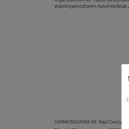
współorganizatorem Automobilklub Z
Z
HARMONOGRAM 48. Rajd Cieszyńska