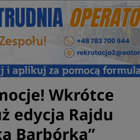
mocje! Wkrótce
uż edycja Rajdu
ka Barbórka”