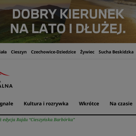
iała
Cieszyn
Czechowice-Dziedzice
Żywiec
Sucha Beskidzka
gnale
Kultura i rozrywka
Wkrótce
Na czasie
ż edycja Rajdu “Cieszyńska Barbórka”