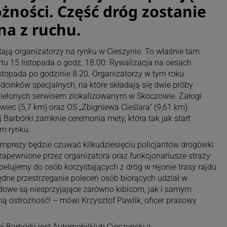
żności. Część dróg zostanie
a z ruchu.
tają organizatorzy na rynku w Cieszynie. To właśnie tam
u 15 listopada o godz. 18.00. Rywalizacja na oesach
istopada po godzinie 8.20. Organizatorzy w tym roku
dcinków specjalnych, na które składają się dwie próby
zielonych serwisem zlokalizowanym w Skoczowie. Załogi
wiec (5,7 km) oraz OS „Zbigniewa Cieślara” (9,61 km).
 Barbórki zamknie ceremonia mety, która tak jak start
m rynku.
prezy będzie czuwać kilkudziesięciu policjantów drogówki
 zapewnione przez organizatora oraz funkcjonariusze straży
pelujemy do osób korzystających z dróg w rejonie trasy rajdu
dne przestrzeganie poleceń osób biorących udział w
dowe są niesprzyjające zarówno kibicom, jak i samym
 ostrożność! – mówi Krzysztof Pawlik, oficer prasowy
j Barbórki jest Automobilklub Cieszyński,a