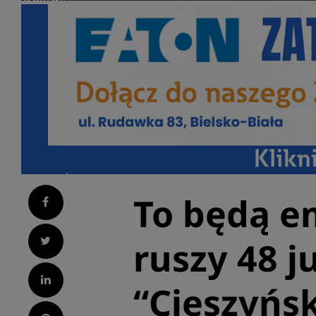
To będą e
Facebook
Twitter
ruszy 48 j
LinkedIn
“Cieszyńs