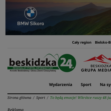
Przejdź
do
treści
Cały region
Bielsko-B
Wydarzenia
Sport
Na sy
Strona główna
/
Sport
/
To będą emocje! Wkrótce ruszy 48 ju
Reklama