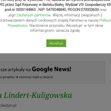
REMONIA STARTU (Rynek w Cieszynie)
RS przez Sąd Rejonowy w Bielsku-Białej, Wydział VIII Gospodarczy K
S1 Lipowiec 1 (5,7 km)
pod nr 0000144865 , NIP: 5470048840, REGON:070003633
oraz
a” 1 (9,61)
jego
Zaufanych partnerów
. Więcej informacji związanych z
m)
przetwarzaniem danych osobowych znajdą Państwo w naszej
Polityc
a” 2 (9,61)
Prywatności
. Naciśniecie przycisku "Akceptuje" w tym oknie
informacyjnym, oznacza zgodę.
m)
a” 3 (9,61)
nek w Cieszynie)
Akceptuje
 Lindert-Kuligowska
ieszyn.pl