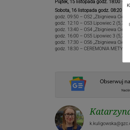
Piątek, 15 listopada godz. 18:00
– CE
K
Sobota, 16 listopada godz. 08:20
– O
godz. 09:50 – OS2 „Zbigniewa Cieślar
godz. 12:10 – OS3 Lipowiec 2 (5,7 k
godz. 13:40 – OS4 „Zbigniewa Cieślar
godz. 16:00 – OS5 Lipowiec 3 (5,7 k
godz. 17:30 – OS6 „Zbigniewa Cieślar
godz. 18:30 – CEREMONIA METY (Ry
Katarzyna
k.kuligowska@gzc.c