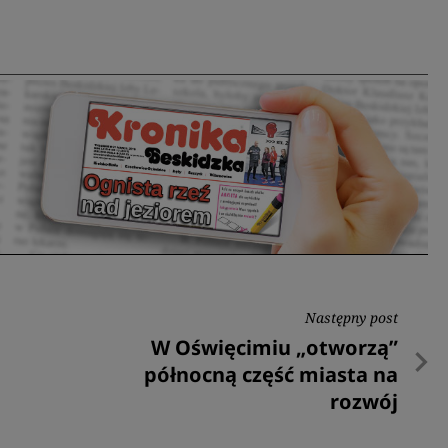
Następny post
Następny
W Oświęcimiu „otworzą”
post
północną część miasta na
rozwój