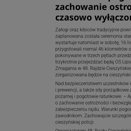
zachowanie ostro
czasowo wyłączon
Załogi oraz kibiców tradycyjnie powi
zaplanowana została ceremonia start
wystartuje natomiast w sobotę, 16 l
przygotowali niemal 46 kilometrów o
pokonywane w trzech pętlach przed
trzykrotnie przejeżdżać będą OS Lipo
Zmagania w 48. Rajdzie Cieszyńskiej
zorganizowana będzie na cieszyński
Nad bezpieczeństwem uczestników im
i prewencji, a także siły porządkowe
pożarnej i pogotowie ratunkowe. – A
o zachowanie ostrożności i bezwzglę
zabezpieczeniu rajdu. Warunki pogo
zawodnikom. Zachowajcie szczególną
cieszyńskiej policji.
Organizatorem 48. Rajdu Cieszyńskie