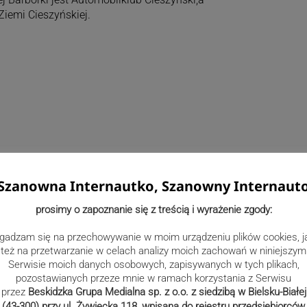
iemi Cieszyńskiej.
Szanowna Internautko, Szanowny Internaut
prosimy o zapoznanie się z treścią i wyrażenie zgody:
gadzam się na przechowywanie w moim urządzeniu plików cookies, j
też na przetwarzanie w celach analizy moich zachowań w niniejszym
Serwisie moich danych osobowych, zapisywanych w tych plikach,
pozostawianych przeze mnie w ramach korzystania z Serwisu
 Barbórka:
przez
Beskidzka Grupa Medialna sp. z o.o. z siedzibą w Bielsku-Białej
(43-300) przy ul. Żywiecka 118, wpisana do rejestru przedsiębiorców