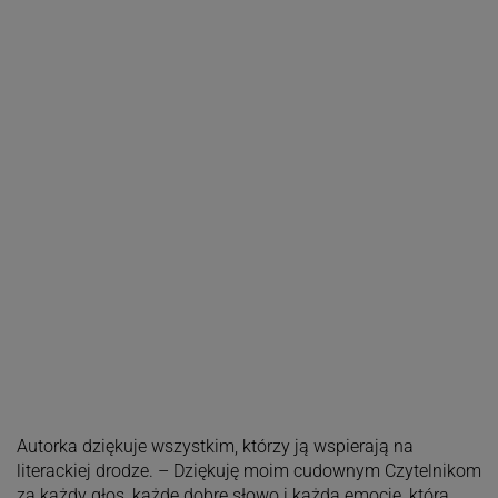
Autorka dziękuje wszystkim, którzy ją wspierają na
literackiej drodze. – Dziękuję moim cudownym Czytelnikom
za każdy głos, każde dobre słowo i każdą emocję, którą