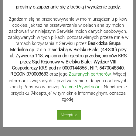
prosimy o zapoznanie się z treścią i wyrażenie zgody:
Zgadzam się na przechowywanie w moim urządzeniu plików
cookies, jak też na przetwarzanie w celach analizy moich
zachowań w niniejszym Serwisie moich danych osobowych,
zapisywanych w tych plikach, pozostawianych przeze mnie w
Wydarzenia
ramach korzystania z Serwisu przez
Beskidzka Grupa
Medialna sp. z o.o. z siedzibą w Bielsku-Białej (43-300) przy
ul. Żywiecka 118, wpisana do rejestru przedsiębiorców KRS
przez Sąd Rejonowy w Bielsku-Białej, Wydział VIII
Efektowne międzynarodowe
Gospodarczy KRS pod nr 0000144865 , NIP: 5470048840,
ćwiczenia nad Jeziorem Żywieckim.
REGON:070003633
oraz jego
Zaufanych partnerów
. Więcej
Zobacz niezwykłe zdjęcia
informacji związanych z przetwarzaniem danych osobowych
znajdą Państwo w naszej
Polityce Prywatności
. Naciśniecie
przycisku "Akceptuje" w tym oknie informacyjnym, oznacza
zgodę.
Koło z widokiem na miasto i Beskidy
już działa!
Akceptuje