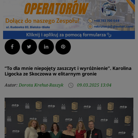
Facebook
Twitter
LinkedIn
Pinterest
“To dla mnie niepojęty zaszczyt i wyróżnienie”. Karolina
Ligocka ze Skoczowa w elitarnym gronie
Autor:
Dorota Krehut-Raszyk
09.03.2025 13:04
access_time