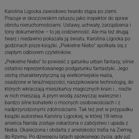
Karolina Ligocka zawodowo twardo stąpa po ziemi.
Pracuje w skoczowskim ratuszu jako inspektor do spraw
obrotu nieruchomościami. Ustawy, uchwały, zarządzenia i
tony dokumentów – to jej codzienność. Ale ma też drugą
twarz i niedawno pokazała ją światu. Karolina Ligocka po
godzinach pisze książki. „Piekielne Niebo” spotkała się z
ciepłym odbiorem czytelników.
„Piekielne Niebo” to powieść z gatunku urban fantasy, silnie
ostatnio reprezentowanego podgatunku fantastyki. Jego
cechą charakterystyczną są wielkomiejskie realia,
osadzone w teraźniejszości, naszpikowane technologią, do
których wkraczają mieszkańcy magicznych krain i… nieźle
w nich mieszają. A prym wiodą zazwyczaj waleczne i
bardzo silne bohaterki o mocnych osobowościach i z
nadprzyrodzonymi zdolnościami. Tak też jest w przypadku
książki autorstwa Karoliny Ligockiej, w której 18-letnia
anielica Narida zostaje oskarżona o zabójstwo i upada z
Nieba. Okaleczona i obdarta z anielskości trafia na Ziemię,
do Rzymu. Po dziesięciu latach spokojnego życia, gdy już