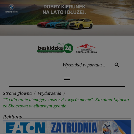
Przejdź
do
treści
Wysz
search
menu
Strona główna
/
Wydarzenia
/
“To dla mnie niepojęty zaszczyt i wyróżnienie”. Karolina Ligocka
ze Skoczowa w elitarnym gronie
Reklama