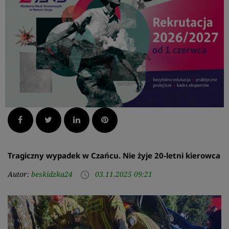
Facebook
Twitter
LinkedIn
Pinterest
Tragiczny wypadek w Czańcu. Nie żyje 20-letni kierowca
Autor:
beskidzka24
03.11.2025 09:21
access_time