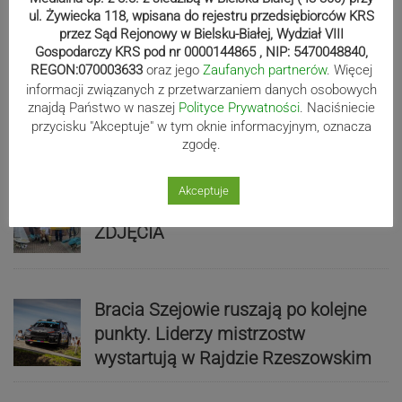
ZDJĘCIA
ul. Żywiecka 118, wpisana do rejestru przedsiębiorców KRS
przez Sąd Rejonowy w Bielsku-Białej, Wydział VIII
Gospodarczy KRS pod nr 0000144865 , NIP: 5470048840,
REGON:070003633
oraz jego
Zaufanych partnerów
. Więcej
informacji związanych z przetwarzaniem danych osobowych
Biało-zieloni nadal niepokonani.
znajdą Państwo w naszej
Polityce Prywatności
. Naciśniecie
Rekord – Stal 3:1 | ZDJĘCIA
przycisku "Akceptuje" w tym oknie informacyjnym, oznacza
zgodę.
Akceptuje
Mistrzowie świata z MCK Żywiec!
ZDJĘCIA
Bracia Szejowie ruszają po kolejne
punkty. Liderzy mistrzostw
wystartują w Rajdzie Rzeszowskim