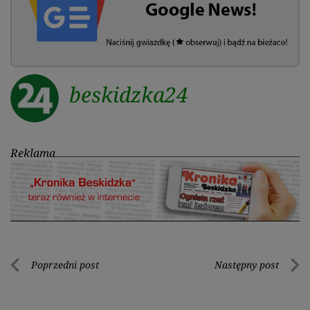
beskidzka24
Reklama
Nawigacja
Poprzedni post
Następny post
Poprzedni
Nastę
wpisu
post
post