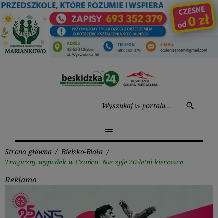
Przejdź
do
treści
Wysz
search
menu
Strona główna
/
Bielsko-Biała
/
Tragiczny wypadek w Czańcu. Nie żyje 20-letni kierowca
Reklama