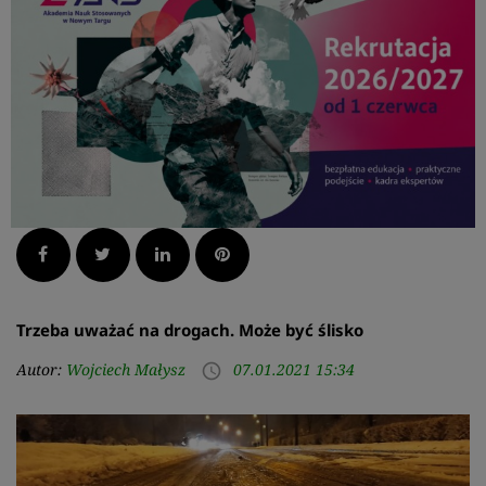
Facebook
Twitter
LinkedIn
Pinterest
Trzeba uważać na drogach. Może być ślisko
Autor:
Wojciech Małysz
07.01.2021 15:34
access_time