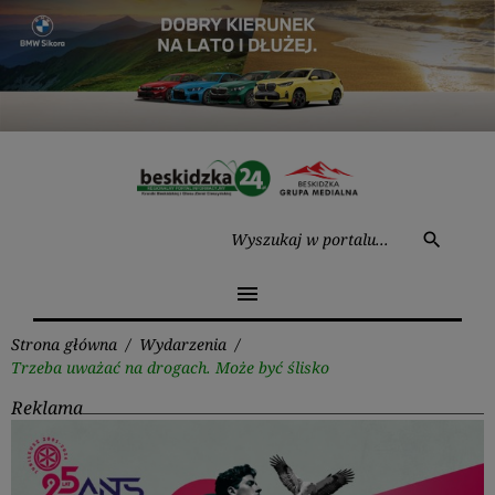
Przejdź
do
treści
Wysz
search
menu
Strona główna
/
Wydarzenia
/
Trzeba uważać na drogach. Może być ślisko
Reklama