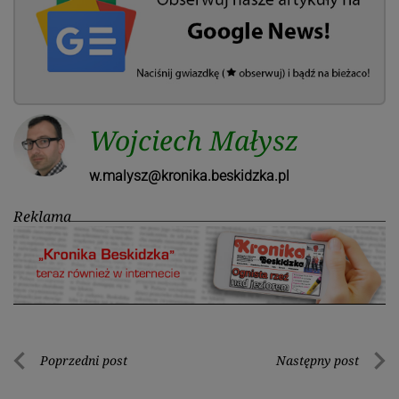
Wojciech Małysz
w.malysz@kronika.beskidzka.pl
Reklama
Nawigacja
Poprzedni post
Następny post
Poprzedni
Nastę
wpisu