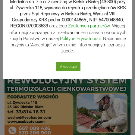
Medialna sp. z o.o. z siedzibą w Bielsku-Białej (43-300) przy
ul. Żywiecka 118, wpisana do rejestru przedsiębiorców KRS
Nakamura z dubletem w Wiśle.
przez Sąd Rejonowy w Bielsku-Białej, Wydział VIII
Gospodarczy KRS pod nr 0000144865 , NIP: 5470048840,
Dyskwalifikacja Waszka zmieniła
REGON:070003633
oraz jego
Zaufanych partnerów
. Więcej
klasyfikację Polaków
informacji związanych z przetwarzaniem danych osobowych
znajdą Państwo w naszej
Polityce Prywatności
. Naciśniecie
przycisku "Akceptuje" w tym oknie informacyjnym, oznacza
Reklama
zgodę.
Akceptuje