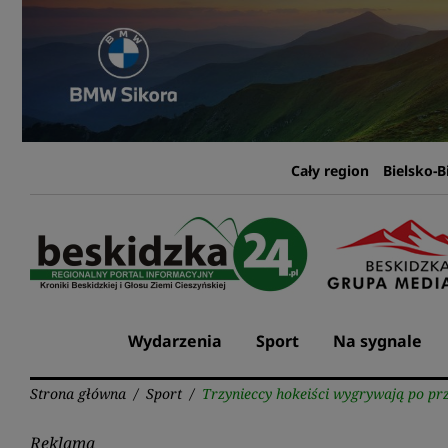
Przejdź
do
treści
Cały region
Bielsko-B
Wydarzenia
Sport
Na sygnale
Strona główna
/
Sport
/
Trzynieccy hokeiści wygrywają po pr
Reklama