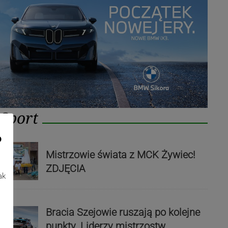
Sport
o
Mistrzowie świata z MCK Żywiec!
ZDJĘCIA
ak
Bracia Szejowie ruszają po kolejne
punkty. Liderzy mistrzostw