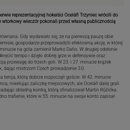
rwie reprezentacyjnej hokeiści Oceláři Trzyniec wrócili do
 wtorkowy wieczór pokonali przed własną publicznością
yrównana. Gdy wydawało się, że na pierwszą pauzę obie
misie, gospodarze przeprowadzili efektowną akcję, w której
 minucie na gola zamienił Marko Daňo. W drugiej odsłonie
ręcić tempo i dzięki dobrej grze w defensywie oraz
ją przewagę do trzech goli. W 23. i 27. minucie krążek
k, dając mistrzom Czech prowadzenie 3:0.
a tercja, którą dobrze rozpoczęli goście. W 42. minucie
, niwelując zaliczkę miejscowych, ale Oceláři dalej grali
adając składną kontrą, którą sfinalizował Martin Růžička.
dno trafienie, które w 55. minucie na swoje konto zapisał