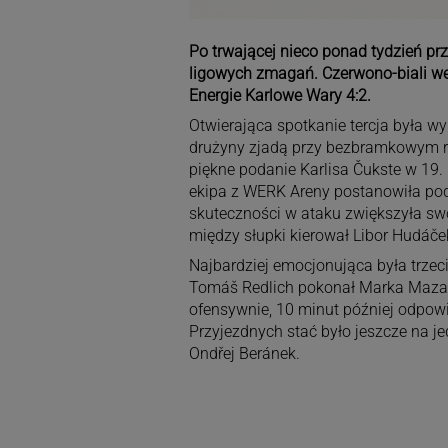
Po trwającej nieco ponad tydzień prze
ligowych zmagań. Czerwono-biali we
Energie Karlowe Wary 4:2.
Otwierająca spotkanie tercja była w
drużyny zjadą przy bezbramkowym re
piękne podanie Karlisa Čukste w 19.
ekipa z WERK Areny postanowiła podk
skuteczności w ataku zwiększyła swo
między słupki kierował Libor Hudáče
Najbardziej emocjonująca była trzeci
Tomáš Redlich pokonał Marka Mazanca
ofensywnie, 10 minut później odpowi
Przyjezdnych stać było jeszcze na je
Ondřej Beránek.