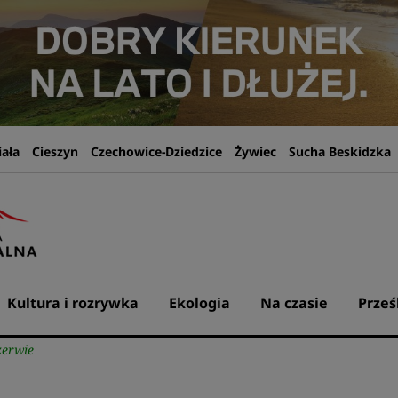
iała
Cieszyn
Czechowice-Dziedzice
Żywiec
Sucha Beskidzka
Kultura i rozrywka
Ekologia
Na czasie
Prześ
zerwie