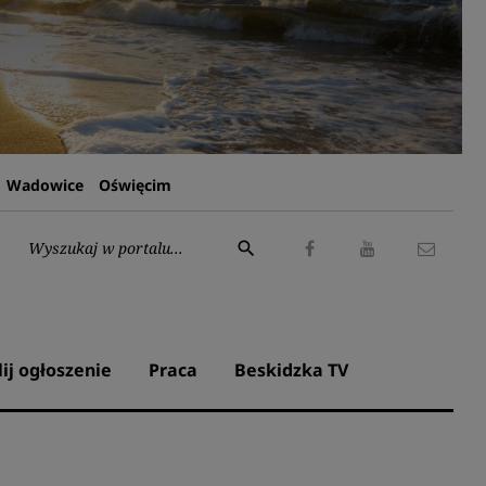
Wadowice
Oświęcim
Wyszukaj:
search
Facebook
Youtube
Kontak
lij ogłoszenie
Praca
Beskidzka TV