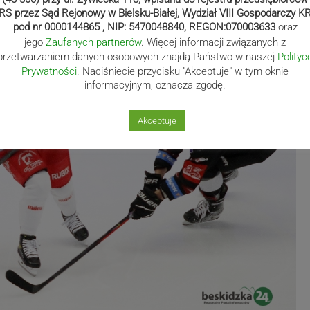
RS przez Sąd Rejonowy w Bielsku-Białej, Wydział VIII Gospodarczy K
pod nr 0000144865 , NIP: 5470048840, REGON:070003633
oraz
jego
Zaufanych partnerów
. Więcej informacji związanych z
przetwarzaniem danych osobowych znajdą Państwo w naszej
Polityc
Prywatności
. Naciśniecie przycisku "Akceptuje" w tym oknie
informacyjnym, oznacza zgodę.
Akceptuje