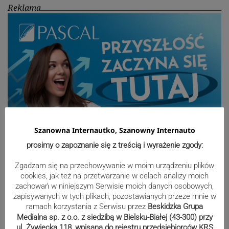
Reklama
Szanowna Internautko, Szanowny Internauto
prosimy o zapoznanie się z treścią i wyrażenie zgody:
Sport
Zgadzam się na przechowywanie w moim urządzeniu plików
cookies, jak też na przetwarzanie w celach analizy moich
zachowań w niniejszym Serwisie moich danych osobowych,
zapisywanych w tych plikach, pozostawianych przeze mnie w
Mistrzowie świata z MCK Żywiec!
ramach korzystania z Serwisu przez
Beskidzka Grupa
ZDJĘCIA
Medialna sp. z o.o. z siedzibą w Bielsku-Białej (43-300) przy
ul. Żywiecka 118, wpisana do rejestru przedsiębiorców KRS