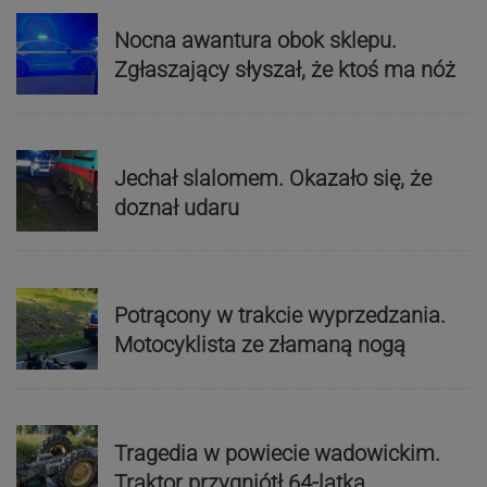
Nocna awantura obok sklepu.
Zgłaszający słyszał, że ktoś ma nóż
Jechał slalomem. Okazało się, że
doznał udaru
Potrącony w trakcie wyprzedzania.
Motocyklista ze złamaną nogą
Tragedia w powiecie wadowickim.
Traktor przygniótł 64-latka