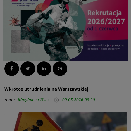
Facebook
Twitter
LinkedIn
Pinterest
Wkrótce utrudnienia na Warszawskiej
Autor:
Magdalena Nycz
09.05.2026 08:20
access_time