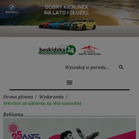
Przejdź
do
treści
Wysz
search
menu
Strona główna
/
Wydarzenia
/
Wkrótce utrudnienia na Warszawskiej
Reklama