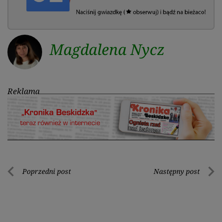
Magdalena Nycz
Reklama
Nawigacja
Poprzedni post
Następny post
Poprzedni
Nastę
wpisu
post
post