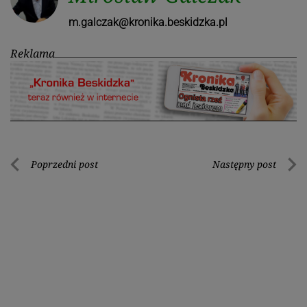
m.galczak@kronika.beskidzka.pl
Reklama
Nawigacja
Poprzedni post
Następny post
Poprzedni
Nastę
wpisu
post
post