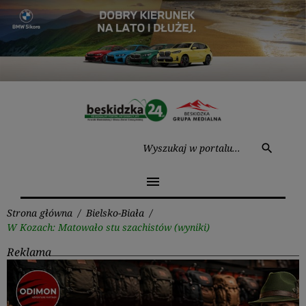
Przejdź
do
treści
Wysz
search
menu
Strona główna
/
Bielsko-Biała
/
W Kozach: Matowało stu szachistów (wyniki)
Reklama