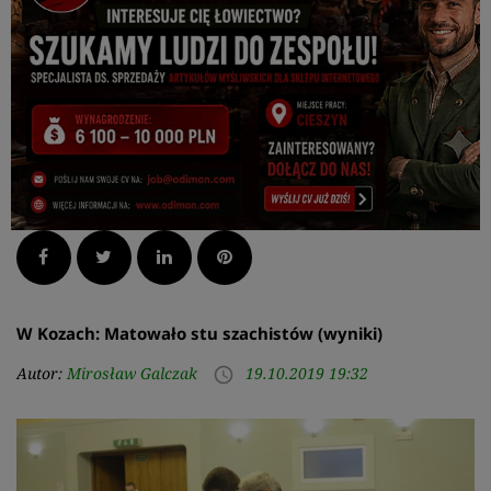
Facebook
Twitter
LinkedIn
Pinterest
W Kozach: Matowało stu szachistów (wyniki)
Autor:
Mirosław Galczak
19.10.2019 19:32
access_time