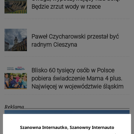
Będzie zrzut wody w rzece
Paweł Czycharowski przestał być
radnym Cieszyna
Blisko 60 tysięcy osób w Polsce
pobiera świadczenie Mama 4 plus.
Najwięcej w województwie śląskim
Reklama
Szanowna Internautko, Szanowny Internauto