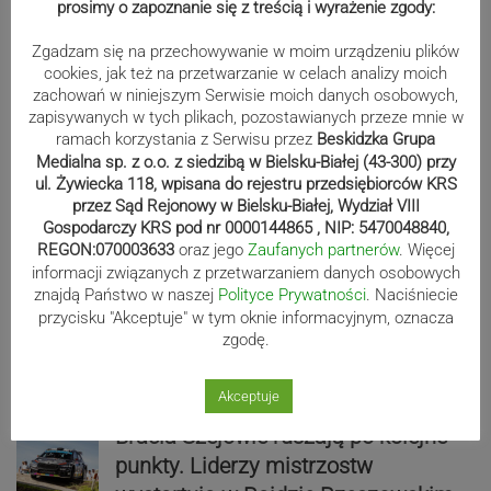
prosimy o zapoznanie się z treścią i wyrażenie zgody:
Zgadzam się na przechowywanie w moim urządzeniu plików
cookies, jak też na przetwarzanie w celach analizy moich
zachowań w niniejszym Serwisie moich danych osobowych,
zapisywanych w tych plikach, pozostawianych przeze mnie w
ramach korzystania z Serwisu przez
Beskidzka Grupa
Medialna sp. z o.o. z siedzibą w Bielsku-Białej (43-300) przy
ul. Żywiecka 118, wpisana do rejestru przedsiębiorców KRS
przez Sąd Rejonowy w Bielsku-Białej, Wydział VIII
Sport
Gospodarczy KRS pod nr 0000144865 , NIP: 5470048840,
REGON:070003633
oraz jego
Zaufanych partnerów
. Więcej
informacji związanych z przetwarzaniem danych osobowych
znajdą Państwo w naszej
Polityce Prywatności
. Naciśniecie
Mistrzowie świata z MCK Żywiec!
przycisku "Akceptuje" w tym oknie informacyjnym, oznacza
ZDJĘCIA
zgodę.
Akceptuje
Bracia Szejowie ruszają po kolejne
punkty. Liderzy mistrzostw