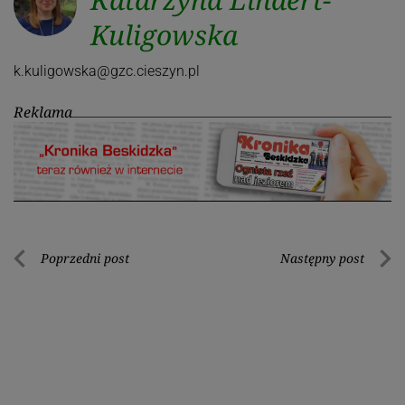
Kuligowska
k.kuligowska@gzc.cieszyn.pl
Reklama
Nawigacja
Poprzedni post
Następny post
Poprzedni
Nastę
wpisu
post
post