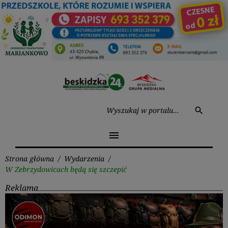
Przejdź
do
treści
Wysz
search
menu
Strona główna
/
Wydarzenia
/
W Zebrzydowicach będą się szczepić
Reklama