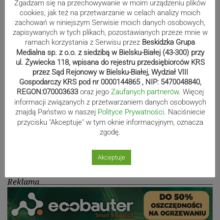
80-lecie Soły Kobiernice. Będzie się
Zgadzam się na przechowywanie w moim urządzeniu plików
cookies, jak też na przetwarzanie w celach analizy moich
działo! SZCZEGÓŁOWY PROGRAM
zachowań w niniejszym Serwisie moich danych osobowych,
zapisywanych w tych plikach, pozostawianych przeze mnie w
ramach korzystania z Serwisu przez
Beskidzka Grupa
Medialna sp. z o.o. z siedzibą w Bielsku-Białej (43-300) przy
Kaniów stolicą europejskiego kajak
ul. Żywiecka 118, wpisana do rejestru przedsiębiorców KRS
polo. Kilkadziesiąt drużyn z całej
przez Sąd Rejonowy w Bielsku-Białej, Wydział VIII
Gospodarczy KRS pod nr 0000144865 , NIP: 5470048840,
Europy rywalizowało przez trzy dni
REGON:070003633
oraz jego
Zaufanych partnerów
. Więcej
informacji związanych z przetwarzaniem danych osobowych
znajdą Państwo w naszej
Polityce Prywatności
. Naciśniecie
Nakamura z dubletem w Wiśle.
przycisku "Akceptuje" w tym oknie informacyjnym, oznacza
zgodę.
Dyskwalifikacja Waszka zmieniła
klasyfikację Polaków
Akceptuje
Reklama