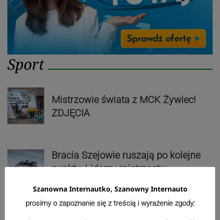
Sport
Mistrzowie świata z MCK Żywiec!
ZDJĘCIA
Bracia Szejowie ruszają po kolejne
punkty. Liderzy mistrzostw
wystartują w Rajdzie Rzeszowskim
Szanowna Internautko, Szanowny Internauto
prosimy o zapoznanie się z treścią i wyrażenie zgody: