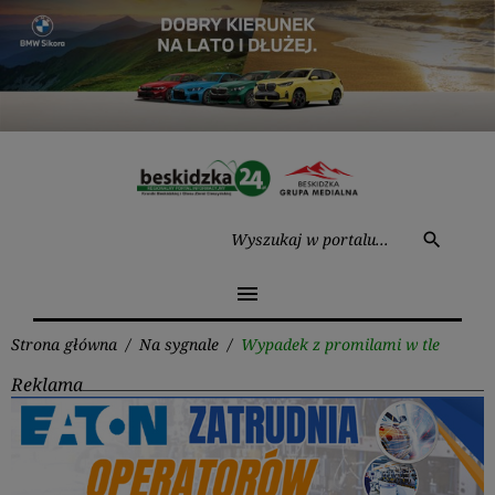
Przejdź
do
treści
Wysz
search
menu
Strona główna
/
Na sygnale
/
Wypadek z promilami w tle
Reklama