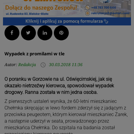
Facebook
Twitter
LinkedIn
Pinterest
Wypadek z promilami w tle
Autor:
Redakcja
30.03.2018 11:36
access_time
O poranku w Gorzowie na ul. Oświęcimskiej, jak się
okazało nietrzeźwy kierowca, spowodował wypadek
drogowy. Ranna została w nim jedna osoba.
Z pierwszych ustaleń wynika, że 60-letni mieszkaniec
Chełmka skręcając w lewo fordem zderzył się z jadącym z
przeciwka peugeotem, którym kierował mieszkaniec Żarek,
a następnie uderzył w seata, prowadzonego przez
mieszkańca Chełmka. Do szpitala na badania został