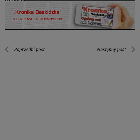
Nawigacja
Poprzedni post
Następny post
Poprzedni
Nastę
wpisu
post
post