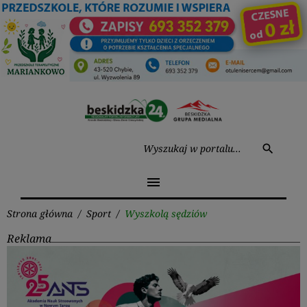
Przejdź
do
treści
Wysz
search
menu
Strona główna
/
Sport
/
Wyszkolą sędziów
Reklama