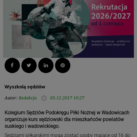
Facebook
Twitter
LinkedIn
Pinterest
Wyszkolą sędziów
Autor:
Redakcja
03.12.2017 10:27
access_time
Kolegium Sędziów Podokręgu Piłki Nożnej w Wadowicach
organizuje kurs sędziowski dla mieszkańców powiatów
suskiego i wadowickiego.
Sędziami piłkarskimi mogą zostać osoby mające od 16 do