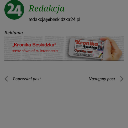
Redakcja
redakcja@beskidzka24.pl
Reklama
Nawigacja
Poprzedni post
Następny post
Poprzedni
Nastę
wpisu
post
post