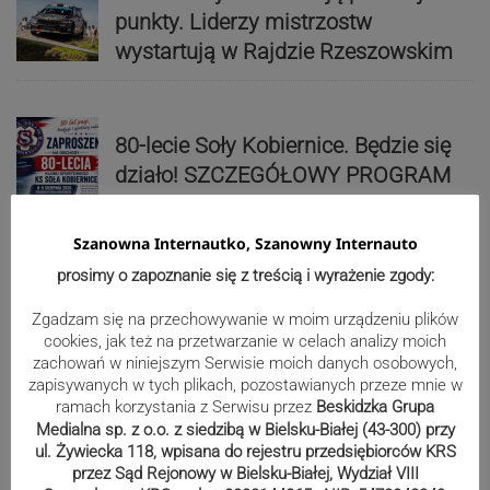
punkty. Liderzy mistrzostw
wystartują w Rajdzie Rzeszowskim
80-lecie Soły Kobiernice. Będzie się
działo! SZCZEGÓŁOWY PROGRAM
Szanowna Internautko, Szanowny Internauto
Kaniów stolicą europejskiego kajak
prosimy o zapoznanie się z treścią i wyrażenie zgody:
polo. Kilkadziesiąt drużyn z całej
Zgadzam się na przechowywanie w moim urządzeniu plików
Europy rywalizowało przez trzy dni
cookies, jak też na przetwarzanie w celach analizy moich
zachowań w niniejszym Serwisie moich danych osobowych,
zapisywanych w tych plikach, pozostawianych przeze mnie w
Nakamura z dubletem w Wiśle.
ramach korzystania z Serwisu przez
Beskidzka Grupa
Medialna sp. z o.o. z siedzibą w Bielsku-Białej (43-300) przy
Dyskwalifikacja Waszka zmieniła
ul. Żywiecka 118, wpisana do rejestru przedsiębiorców KRS
klasyfikację Polaków
przez Sąd Rejonowy w Bielsku-Białej, Wydział VIII