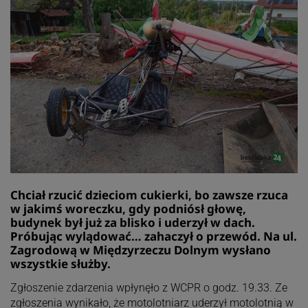
Chciał rzucić dzieciom cukierki, bo zawsze rzuca
w jakimś woreczku, gdy podniósł głowę,
budynek był już za blisko i uderzył w dach.
Próbując wylądować… zahaczył o przewód. Na ul.
Zagrodową w Międzyrzeczu Dolnym wysłano
wszystkie służby.
Zgłoszenie zdarzenia wpłynęło z WCPR o godz. 19.33. Ze
zgłoszenia wynikało, że motolotniarz uderzył motolotnią w