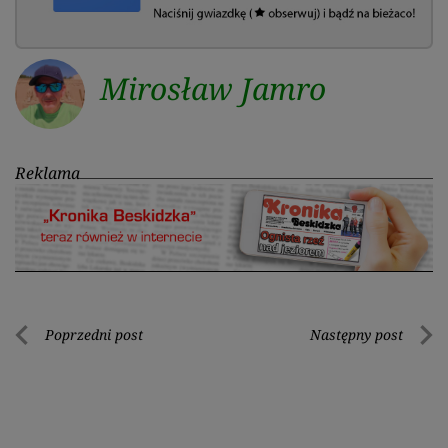
Mirosław Jamro
Reklama
Nawigacja
Poprzedni post
Następny post
Poprzedni
Nastę
wpisu
post
post