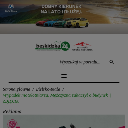
Przejdź
do
treści
Wysz
search
menu
Strona główna
/
Bielsko-Biała
/
Wypadek motolotniarza. Mężczyzna zahaczył o budynek |
ZDJĘCIA
Reklama