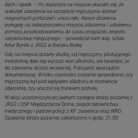
dach i spadł.
– Po dojeździe na miejsce okazało się, że
wskutek zdarzenia na szczęście mężczyzna doznał
niegroźnych potłuczeń i urazu ręki. Nasze działania
polegały na zabezpieczeniu miejsca zdarzenia i udzieleniu
pomocy poszkodowanemu do czasu przyjazdu zespołu
ratownictwa medycznego –
powiedział nam asp. sztab.
Artur Byrski z JRG2 w Bielsku-Białej
Gdy na miejsce dotarły służby, od mężczyzny pilotującego
motolotnię dało się wyczuć woń alkoholu, ale twierdził, że
do zdarzenia doszło wcześniej. Policjanci sporządzili
dokumentację. W toku czynności zostanie sprawdzone, czy
mężczyzna był pod wpływem alkoholu w momencie
zdarzenia, czy uraczył się trunkiem później.
W akcji uczestniczyło po jednym zastępie straży pożarnej z
JRG2 i OSP Międzyrzecze Dolne, zespół ratownictwa
medycznego i patrole policji z KP Jasienica oraz WRD.
Działania straży pożarnej zakończono o godz. 21.00.