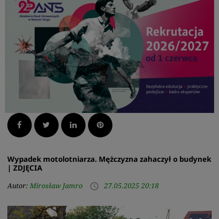
Facebook
Twitter
LinkedIn
Pinterest
Wypadek motolotniarza. Mężczyzna zahaczył o budynek
| ZDJĘCIA
Autor:
Mirosław Jamro
27.05.2025 20:18
access_time