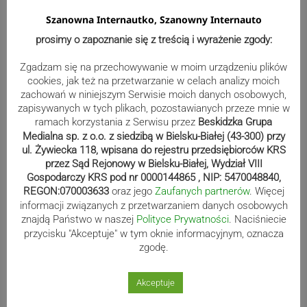
Szanowna Internautko, Szanowny Internauto
prosimy o zapoznanie się z treścią i wyrażenie zgody:
Kolorowe mozaiki ozdobiły bielskie
Zgadzam się na przechowywanie w moim urządzeniu plików
chodniki. Gdzie ich szukać?
cookies, jak też na przetwarzanie w celach analizy moich
zachowań w niniejszym Serwisie moich danych osobowych,
zapisywanych w tych plikach, pozostawianych przeze mnie w
ramach korzystania z Serwisu przez
Beskidzka Grupa
Medialna sp. z o.o. z siedzibą w Bielsku-Białej (43-300) przy
Haftem zapisuje żywiecką historię.
ul. Żywiecka 118, wpisana do rejestru przedsiębiorców KRS
przez Sąd Rejonowy w Bielsku-Białej, Wydział VIII
Twórczyni z pasją i wielkim talentem
Gospodarczy KRS pod nr 0000144865 , NIP: 5470048840,
REGON:070003633
oraz jego
Zaufanych partnerów
. Więcej
informacji związanych z przetwarzaniem danych osobowych
znajdą Państwo w naszej
Polityce Prywatności
. Naciśniecie
Udany finał poszukiwań. Senior
przycisku "Akceptuje" w tym oknie informacyjnym, oznacza
zgodę.
został odnaleziony
Akceptuje