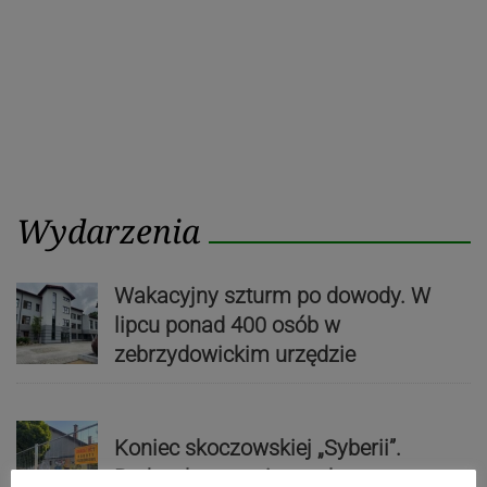
Wydarzenia
Wakacyjny szturm po dowody. W
lipcu ponad 400 osób w
zebrzydowickim urzędzie
Koniec skoczowskiej „Syberii”.
Budynek zostanie rozebrany