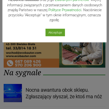
informacji związanych z przetwarzaniem danych osobowych
znajdą Państwo w naszej
Polityce Prywatności
. Naciśniecie
przycisku "Akceptuje" w tym oknie informacyjnym, oznacza
zgodę.
Akceptuje
Na sygnale
Nocna awantura obok sklepu.
Zgłaszający słyszał, że ktoś ma nóż