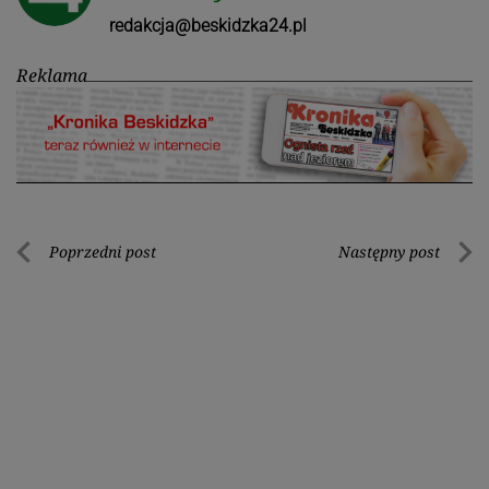
redakcja@beskidzka24.pl
Reklama
Nawigacja
Poprzedni post
Następny post
Poprzedni
Nastę
wpisu
post
post