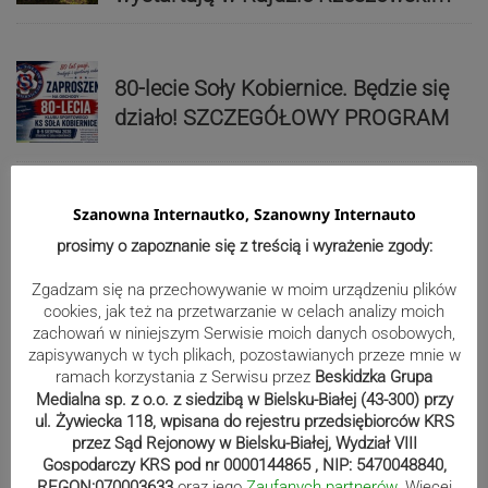
80-lecie Soły Kobiernice. Będzie się
działo! SZCZEGÓŁOWY PROGRAM
Kaniów stolicą europejskiego kajak
Szanowna Internautko, Szanowny Internauto
polo. Kilkadziesiąt drużyn z całej
prosimy o zapoznanie się z treścią i wyrażenie zgody:
Europy rywalizowało przez trzy dni
Zgadzam się na przechowywanie w moim urządzeniu plików
cookies, jak też na przetwarzanie w celach analizy moich
zachowań w niniejszym Serwisie moich danych osobowych,
Nakamura z dubletem w Wiśle.
zapisywanych w tych plikach, pozostawianych przeze mnie w
Dyskwalifikacja Waszka zmieniła
ramach korzystania z Serwisu przez
Beskidzka Grupa
Medialna sp. z o.o. z siedzibą w Bielsku-Białej (43-300) przy
klasyfikację Polaków
ul. Żywiecka 118, wpisana do rejestru przedsiębiorców KRS
przez Sąd Rejonowy w Bielsku-Białej, Wydział VIII
Gospodarczy KRS pod nr 0000144865 , NIP: 5470048840,
Reklama
REGON:070003633
oraz jego
Zaufanych partnerów
. Więcej