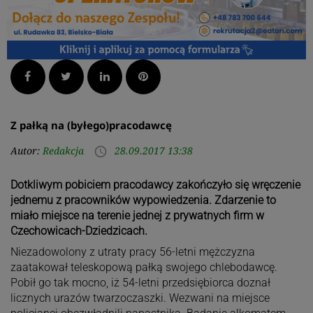
Facebook
Twitter
LinkedIn
Pinterest
Z pałką na (byłego)pracodawcę
Autor:
Redakcja
28.09.2017 13:38
access_time
Dotkliwym pobiciem pracodawcy zakończyło się wręczenie
jednemu z pracowników wypowiedzenia. Zdarzenie to
miało miejsce na terenie jednej z prywatnych firm w
Czechowicach-Dziedzicach.
Niezadowolony z utraty pracy 56-letni mężczyzna
zaatakował teleskopową pałką swojego chlebodawcę.
Pobił go tak mocno, iż 54-letni przedsiębiorca doznał
licznych urazów twarzoczaszki. Wezwani na miejsce