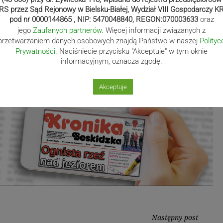
RS przez Sąd Rejonowy w Bielsku-Białej, Wydział VIII Gospodarczy K
pod nr 0000144865 , NIP: 5470048840, REGON:070003633
oraz
chy
jego
Zaufanych partnerów
. Więcej informacji związanych z
przetwarzaniem danych osobowych znajdą Państwo w naszej
Polityc
Prywatności
. Naciśniecie przycisku "Akceptuje" w tym oknie
informacyjnym, oznacza zgodę.
Akceptuje
Następny post