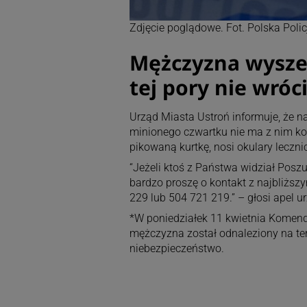
Zdjęcie poglądowe. Fot. Polska Polic
Mężczyzna wyszed
tej pory nie wróci
Urząd Miasta Ustroń informuje, że na
minionego czwartku nie ma z nim kon
pikowaną kurtkę, nosi okulary leczni
“Jeżeli ktoś z Państwa widział Pos
bardzo proszę o kontakt z najbliższ
229 lub 504 721 219.” – głosi apel u
*W poniedziałek 11 kwietnia Komend
mężczyzna został odnaleziony na tere
niebezpieczeństwo.