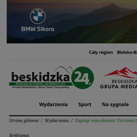
Przejdź
do
treści
Cały region
Bielsko-B
Wydarzenia
Sport
Na sygnale
Strona główna
/
Wydarzenia
/
Zaginął mieszkaniec Ustroni
Reklama