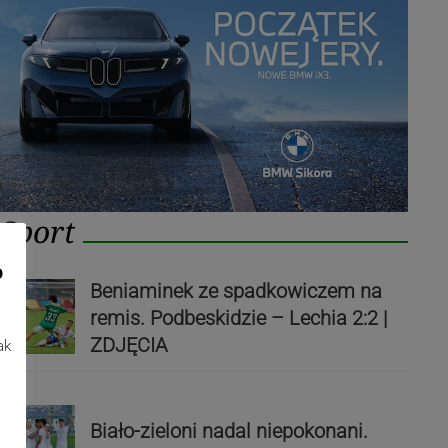
Sport
o
Beniaminek ze spadkowiczem na
remis. Podbeskidzie – Lechia 2:2 |
ZDJĘCIA
ak
Biało-zieloni nadal niepokonani.