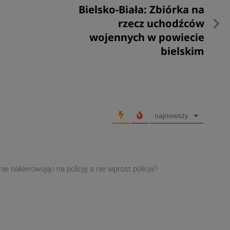
Następny
Bielsko-Biała: Zbiórka na
post
rzecz uchodźców
wojennych w powiecie
bielskim
najnowszy
 nakierowując na policję a nie wprost policja?