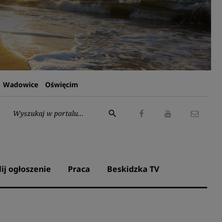
Wadowice
Oświęcim
Wyszukaj:
search
Facebook
Youtube
Kontak
lij ogłoszenie
Praca
Beskidzka TV