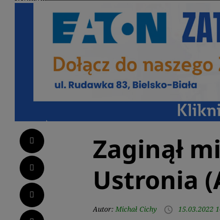
Zaginął m
Facebook
Twitter
Ustronia 
LinkedIn
Autor:
Michał Cichy
15.03.2022 1
access_time