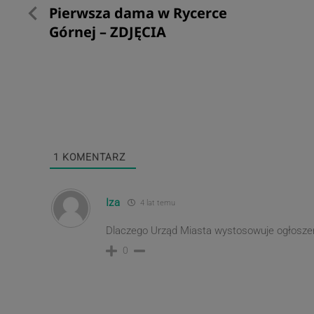
Poprzedni
Pierwsza dama w Rycerce
wpisu
post
Górnej – ZDJĘCIA
1
KOMENTARZ
Iza
4 lat temu
Dlaczego Urząd Miasta wystosowuje ogłoszenie
0