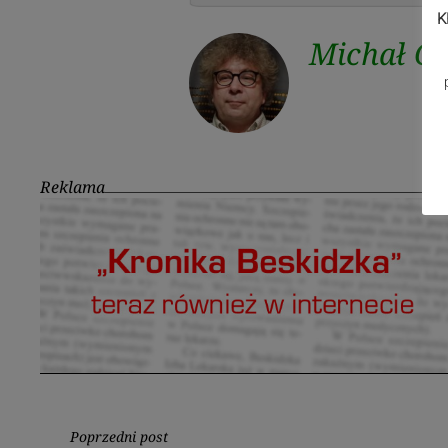
K
Michał Ci
Reklama
Nawigacja
Poprzedni post