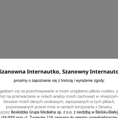
Szanowna Internautko, Szanowny Internaut
prosimy o zapoznanie się z treścią i wyrażenie zgody:
gadzam się na przechowywanie w moim urządzeniu plików cookies, j
też na przetwarzanie w celach analizy moich zachowań w niniejszym
Serwisie moich danych osobowych, zapisywanych w tych plikach,
pozostawianych przeze mnie w ramach korzystania z Serwisu
przez
Beskidzka Grupa Medialna sp. z o.o. z siedzibą w Bielsku-Białej
(43-300) przy ul. Żywiecka 118, wpisana do rejestru przedsiębiorców