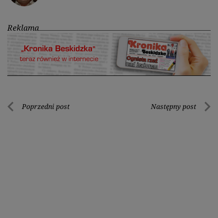
Reklama
Nawigacja
Poprzedni post
Następny post
Poprzedni
Nastę
wpisu
post
post