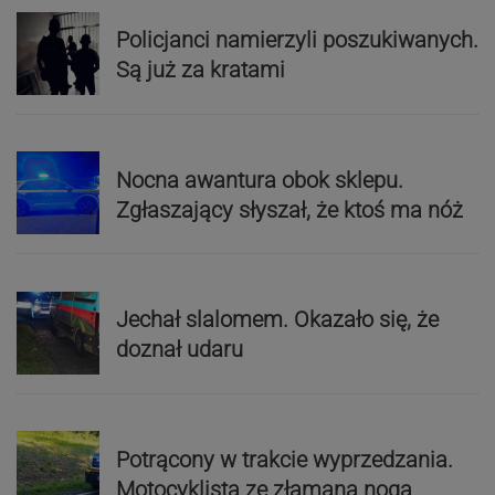
Policjanci namierzyli poszukiwanych.
Są już za kratami
Nocna awantura obok sklepu.
Zgłaszający słyszał, że ktoś ma nóż
Jechał slalomem. Okazało się, że
doznał udaru
Potrącony w trakcie wyprzedzania.
Motocyklista ze złamaną nogą