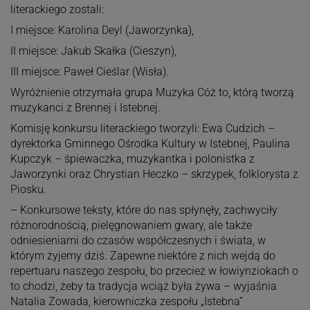
literackiego zostali:
I miejsce: Karolina Deyl (Jaworzynka),
II miejsce: Jakub Skałka (Cieszyn),
III miejsce: Paweł Cieślar (Wisła).
Wyróżnienie otrzymała grupa Muzyka Cóż to, którą tworzą
muzykanci z Brennej i Istebnej.
Komisję konkursu literackiego tworzyli: Ewa Cudzich –
dyrektorka Gminnego Ośrodka Kultury w Istebnej, Paulina
Kupczyk – śpiewaczka, muzykantka i polonistka z
Jaworzynki oraz Chrystian Heczko – skrzypek, folklorysta z
Piosku.
– Konkursowe teksty, które do nas spłynęły, zachwyciły
różnorodnością, pielęgnowaniem gwary, ale także
odniesieniami do czasów współczesnych i świata, w
którym żyjemy dziś. Zapewne niektóre z nich wejdą do
repertuaru naszego zespołu, bo przecież w łowiynziokach o
to chodzi, żeby ta tradycja wciąż była żywa – wyjaśnia
Natalia Zowada, kierowniczka zespołu „Istebna”