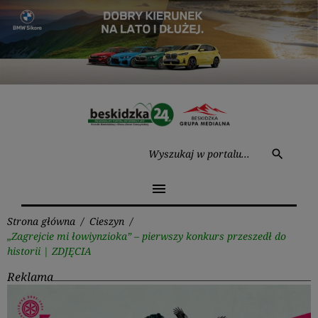
Przejdź
do
treści
Wysz
search
menu
Strona główna
/
Cieszyn
/
„Zagrejcie mi łowiynzioka” – pierwszy konkurs przeszedł do
historii | ZDJĘCIA
Reklama