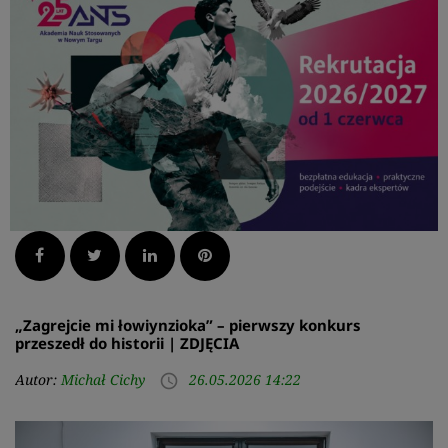
Facebook
Twitter
LinkedIn
Pinterest
„Zagrejcie mi łowiynzioka” – pierwszy konkurs
przeszedł do historii | ZDJĘCIA
Autor:
Michał Cichy
26.05.2026 14:22
access_time