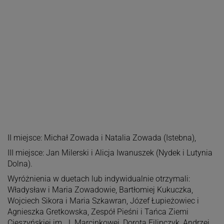
II miejsce: Michał Zowada i Natalia Zowada (Istebna),
III miejsce: Jan Milerski i Alicja Iwanuszek (Nydek i Lutynia
Dolna).
Wyróżnienia w duetach lub indywidualnie otrzymali:
Władysław i Maria Zowadowie, Bartłomiej Kukuczka,
Wojciech Sikora i Maria Szkawran, Józef Łupieżowiec i
Agnieszka Gretkowska, Zespół Pieśni i Tańca Ziemi
Cieszyńskiej im. J. Marcinkowej, Dorota Filipczyk, Andrzej