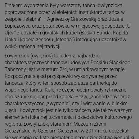
Finałem wydarzenia były warsztaty tańca łowiynzioka
poprowadzone przez wieloletnich instruktorów tańca w
zespole „Istebna” – Agnieszkę Gretkowską oraz Józefa
Łupieżowca oraz potańcówka w miejscowej gospodzie „U
Ujca” z udziałem góralskich kapel (Beskid Banda, Kapela
Lipka i kapela zespołu „Istebna”) integrując uczestników
wokół regionalnej tradycji.
Łowiynziok (owięziok) to jeden z najbardziej
charakterystycznych tańców ludowych Beskidu Śląskiego.
Tańczony jest w metrum 2/4, w umiarkowanym tempie.
Rozpoczyna się od przyśpiewki wykonywanej przez
tancerza, który w ten sposób zaprasza partnerkę do
wspólnego tańca. Kolejne części obejmowały rytmiczne
poruszanie się par przed kapelą – tzw. „zachodzony” oraz
charakterystyczne „zwyrtanie”, czyli wirowanie w bliskim
ujęciu. Łowiynziok jest nie tylko tańcem, ale także ważnym
elementem lokalnej tożsamości i dziedzictwa kulturowego
regionu. Łowiynziok, staraniem Muzeum Ziemi
Cieszyńskiej w Czeskim Cieszynie, w 2017 roku doczekał
się wpisania na listę niematerialnego dziedzictwa Republiki