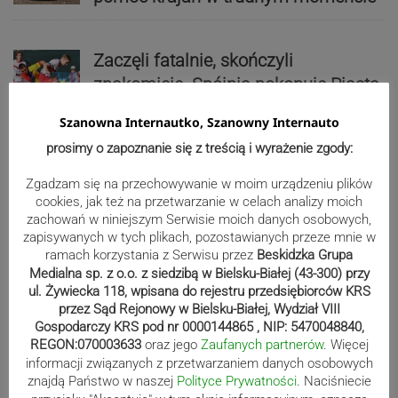
Zaczęli fatalnie, skończyli
znakomicie. Spójnia pokonuje Piasta
| ZDJĘCIA
Szanowna Internautko, Szanowny Internauto
prosimy o zapoznanie się z treścią i wyrażenie zgody:
Beniaminek ze spadkowiczem na
Zgadzam się na przechowywanie w moim urządzeniu plików
remis. Podbeskidzie – Lechia 2:2 |
cookies, jak też na przetwarzanie w celach analizy moich
ZDJĘCIA
zachowań w niniejszym Serwisie moich danych osobowych,
zapisywanych w tych plikach, pozostawianych przeze mnie w
ramach korzystania z Serwisu przez
Beskidzka Grupa
Medialna sp. z o.o. z siedzibą w Bielsku-Białej (43-300) przy
Reklama
ul. Żywiecka 118, wpisana do rejestru przedsiębiorców KRS
przez Sąd Rejonowy w Bielsku-Białej, Wydział VIII
Gospodarczy KRS pod nr 0000144865 , NIP: 5470048840,
REGON:070003633
oraz jego
Zaufanych partnerów
. Więcej
informacji związanych z przetwarzaniem danych osobowych
znajdą Państwo w naszej
Polityce Prywatności
. Naciśniecie