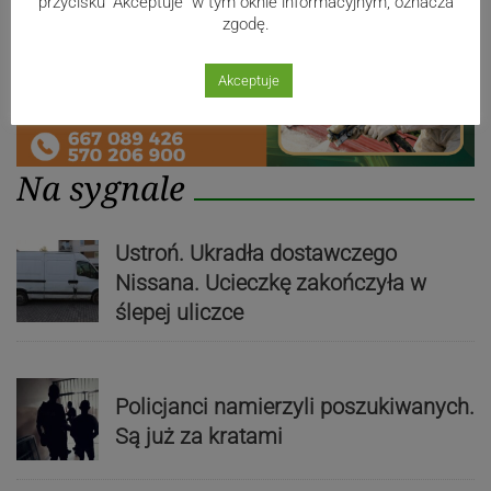
przycisku "Akceptuje" w tym oknie informacyjnym, oznacza
zgodę.
Akceptuje
Na sygnale
Ustroń. Ukradła dostawczego
Nissana. Ucieczkę zakończyła w
ślepej uliczce
Policjanci namierzyli poszukiwanych.
Są już za kratami