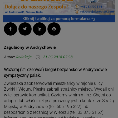
Facebook
Twitter
LinkedIn
Pinterest
Zagubiony w Andrychowie
Autor:
Redakcja
21.06.2018 07:28
access_time
Wczoraj (21 czerwca) biegał bezpańsko w Andrychowie
sympatyczny psiak.
Zwierzaka zaobserwowali mieszkańcy w rejonie ulicy
Żwirki i Wigury. Pieska zabrali strażnicy miejscy. Wydali oni
w tej sprawie komunikat. Czytamy w nim m.in.: -Chętni do
adopcji lub właściciel psa proszony jest o kontakt ze Strażą
Miejską w Andrychowie (tel. 606 195 322) lub
bezpośrednio z lecznicą w Wieprzu (tel. 33 875 51 67).