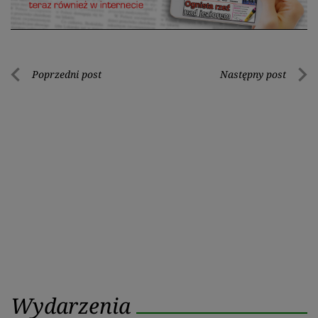
Nawigacja
Poprzedni post
Następny post
Poprzedni
Nastę
wpisu
post
post
Wydarzenia