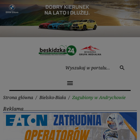
Przejdź
do
treści
Wysz
search
menu
Strona główna
/
Bielsko-Biała
/
Zagubiony w Andrychowie
Reklama