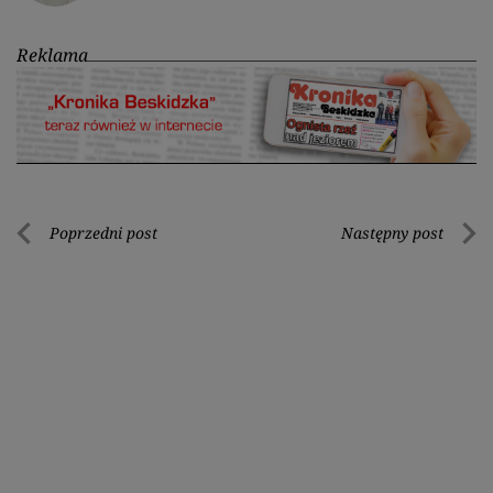
Reklama
Nawigacja
Poprzedni post
Następny post
Poprzedni
Nastę
wpisu
post
post