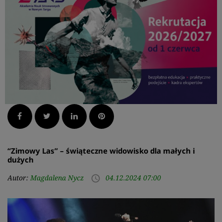
Facebook
Twitter
LinkedIn
Pinterest
“Zimowy Las” – świąteczne widowisko dla małych i
dużych
Autor:
Magdalena Nycz
04.12.2024 07:00
access_time