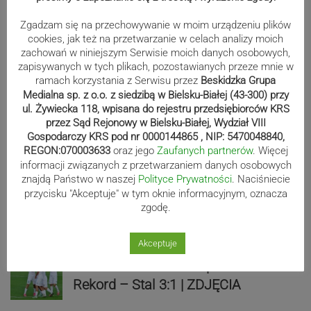
Zgadzam się na przechowywanie w moim urządzeniu plików
cookies, jak też na przetwarzanie w celach analizy moich
zachowań w niniejszym Serwisie moich danych osobowych,
zapisywanych w tych plikach, pozostawianych przeze mnie w
ramach korzystania z Serwisu przez
Beskidzka Grupa
Medialna sp. z o.o. z siedzibą w Bielsku-Białej (43-300) przy
ul. Żywiecka 118, wpisana do rejestru przedsiębiorców KRS
Sport
przez Sąd Rejonowy w Bielsku-Białej, Wydział VIII
Gospodarczy KRS pod nr 0000144865 , NIP: 5470048840,
REGON:070003633
oraz jego
Zaufanych partnerów
. Więcej
informacji związanych z przetwarzaniem danych osobowych
Beniaminek ze spadkowiczem na
znajdą Państwo w naszej
Polityce Prywatności
. Naciśniecie
remis. Podbeskidzie – Lechia 2:2 |
przycisku "Akceptuje" w tym oknie informacyjnym, oznacza
ZDJĘCIA
zgodę.
Akceptuje
Biało-zieloni nadal niepokonani.
Rekord – Stal 3:1 | ZDJĘCIA