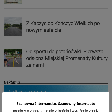
Z Kaczyc do Kończyc Wielkich po
nowym asfalcie
Od sportu do potańcówki. Pierwsza
odsłona Miejskiej Promenady Kultury
za nami
Reklama
Szanowna Internautko, Szanowny Internauto
prosimy o zapoznanie się z treścią i wyrażenie zgody: