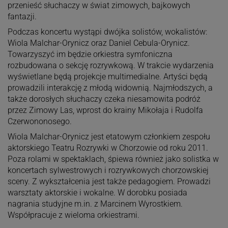
przenieść słuchaczy w świat zimowych, bajkowych
fantazji.
Podczas koncertu wystąpi dwójka solistów, wokalistów:
Wiola Malchar-Orynicz oraz Daniel Cebula-Orynicz.
Towarzyszyć im będzie orkiestra symfoniczna
rozbudowana o sekcję rozrywkową. W trakcie wydarzenia
wyświetlane będą projekcje multimedialne. Artyści będą
prowadzili interakcję z młodą widownią. Najmłodszych, a
także dorosłych słuchaczy czeka niesamowita podróż
przez Zimowy Las, wprost do krainy Mikołaja i Rudolfa
Czerwononosego.
Wiola Malchar-Orynicz jest etatowym członkiem zespołu
aktorskiego Teatru Rozrywki w Chorzowie od roku 2011.
Poza rolami w spektaklach, śpiewa również jako solistka w
koncertach sylwestrowych i rozrywkowych chorzowskiej
sceny. Z wykształcenia jest także pedagogiem. Prowadzi
warsztaty aktorskie i wokalne. W dorobku posiada
nagrania studyjne m.in. z Marcinem Wyrostkiem.
Współpracuje z wieloma orkiestrami.