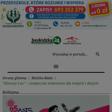
Przejdź
do
treści
Wysz
search
menu
Strona główna
/
Bielsko-Biała
/
“Zimowy Las” – świąteczne widowisko dla małych i dużych
Reklama