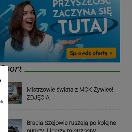
Sport
o
Mistrzowie świata z MCK Żywiec!
ZDJĘCIA
ak
Bracia Szejowie ruszają po kolejne
punkty. Liderzy mistrzostw