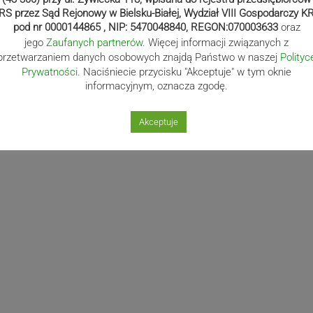
RS przez Sąd Rejonowy w Bielsku-Białej, Wydział VIII Gospodarczy K
pod nr 0000144865 , NIP: 5470048840, REGON:070003633
oraz
Następny post
jego
Zaufanych partnerów
. Więcej informacji związanych z
Następny
Testują kolejny autobus
przetwarzaniem danych osobowych znajdą Państwo w naszej
Polityc
Prywatności
. Naciśniecie przycisku "Akceptuje" w tym oknie
post
elektryczny w
informacyjnym, oznacza zgodę.
Czechowicach-Dziedzicach
– ZDJĘCIA
Akceptuje