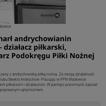
dowice
marł andrychowianin
 działacz piłkarski,
tarz Podokręgu Piłki Nożnej
iązany z andrychowską piłką nożną. Za swoją działalność
 klubu Beskid Andrychów. Pracując w PPN Wadowice
ami piłkarzom i działaczom. W pamięci potomnych zapisał
iepoprawnym optymizmem.