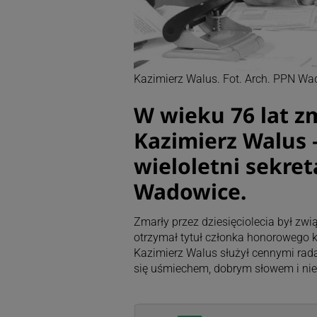
Kazimierz Walus. Fot. Arch. PPN Wa
W wieku 76 lat z
Kazimierz Walus –
wieloletni sekre
Wadowice.
Zmarły przez dziesięciolecia był zw
otrzymał tytuł członka honorowego
Kazimierz Walus służył cennymi rad
się uśmiechem, dobrym słowem i n