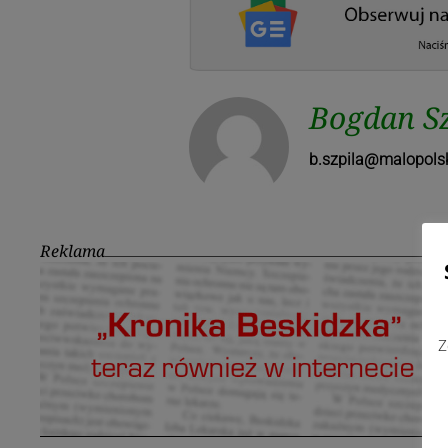
Bogdan Sz
b.szpila@malopolsk
Reklama
Z