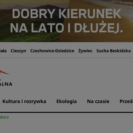
iała
Cieszyn
Czechowice-Dziedzice
Żywiec
Sucha Beskidzka
Kultura i rozrywka
Ekologia
Na czasie
Prześ
ałacz