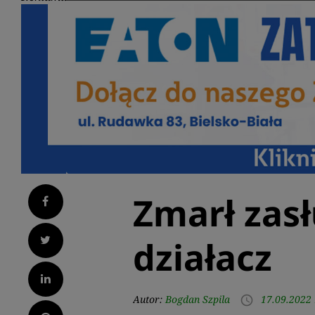
Zmarł zas
Facebook
Twitter
działacz
LinkedIn
Autor:
Bogdan Szpila
17.09.2022 
access_time