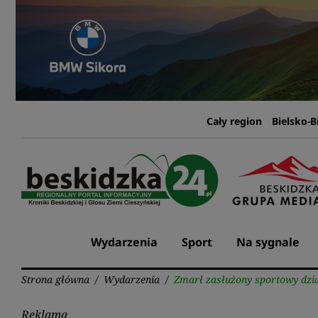
Przejdź
do
treści
Cały region
Bielsko-B
Wydarzenia
Sport
Na sygnale
Strona główna
/
Wydarzenia
/
Zmarł zasłużony sportowy dzi
Reklama