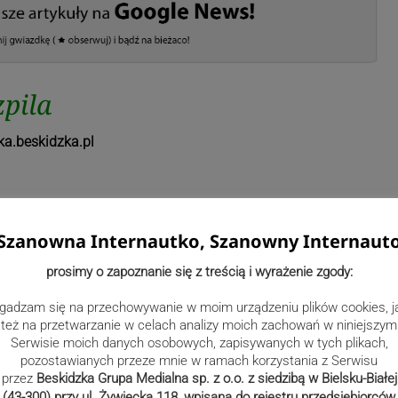
pila
a.beskidzka.pl
Szanowna Internautko, Szanowny Internaut
prosimy o zapoznanie się z treścią i wyrażenie zgody:
gadzam się na przechowywanie w moim urządzeniu plików cookies, j
też na przetwarzanie w celach analizy moich zachowań w niniejszym
Serwisie moich danych osobowych, zapisywanych w tych plikach,
pozostawianych przeze mnie w ramach korzystania z Serwisu
przez
Beskidzka Grupa Medialna sp. z o.o. z siedzibą w Bielsku-Białej
(43-300) przy ul. Żywiecka 118, wpisana do rejestru przedsiębiorców