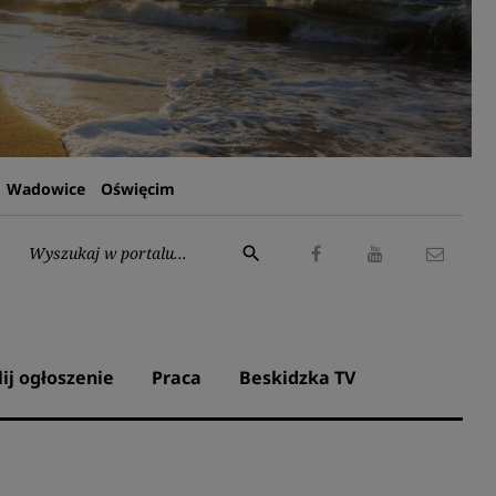
Wadowice
Oświęcim
Wyszukaj:
search
Facebook
Youtube
Kontak
lij ogłoszenie
Praca
Beskidzka TV