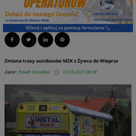
Facebook
Twitter
LinkedIn
Pinterest
Zmiana trasy autobusów MZK z Żywca do Wieprza
Autor:
Paweł Szczotka
17.03.2022 08:19
access_time