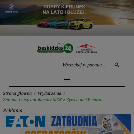
Przejdź
do
treści
Wysz
search
menu
Strona główna
/
Wydarzenia
/
Zmiana trasy autobusów MZK z Żywca do Wieprza
Reklama