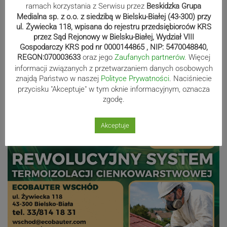
ramach korzystania z Serwisu przez
Beskidzka Grupa
wystartują w Rajdzie Rzeszowskim
Medialna sp. z o.o. z siedzibą w Bielsku-Białej (43-300) przy
ul. Żywiecka 118, wpisana do rejestru przedsiębiorców KRS
przez Sąd Rejonowy w Bielsku-Białej, Wydział VIII
Gospodarczy KRS pod nr 0000144865 , NIP: 5470048840,
80-lecie Soły Kobiernice. Będzie się
REGON:070003633
oraz jego
Zaufanych partnerów
. Więcej
działo! SZCZEGÓŁOWY PROGRAM
informacji związanych z przetwarzaniem danych osobowych
znajdą Państwo w naszej
Polityce Prywatności
. Naciśniecie
przycisku "Akceptuje" w tym oknie informacyjnym, oznacza
zgodę.
Reklama
Akceptuje