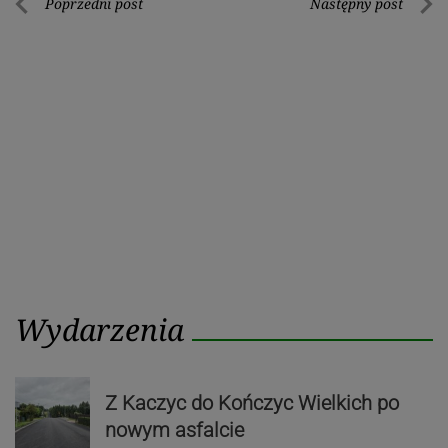
Nawigacja
Poprzedni post
Następny post
Poprzedni
Nastę
wpisu
post
post
Wydarzenia
Z Kaczyc do Kończyc Wielkich po
nowym asfalcie