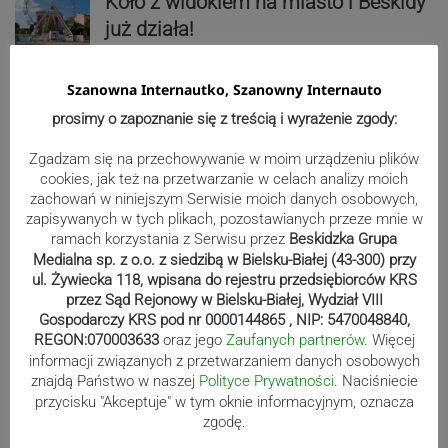
Koło z widokiem na miasto i Beskidy
już działa!
Szanowna Internautko, Szanowny Internauto
prosimy o zapoznanie się z treścią i wyrażenie zgody:
Uwaga, wypoczywający nad Sołą!
Będzie zrzut wody w rzece
Zgadzam się na przechowywanie w moim urządzeniu plików
cookies, jak też na przetwarzanie w celach analizy moich
zachowań w niniejszym Serwisie moich danych osobowych,
zapisywanych w tych plikach, pozostawianych przeze mnie w
ramach korzystania z Serwisu przez
Beskidzka Grupa
Paweł Czycharowski przestał być
Medialna sp. z o.o. z siedzibą w Bielsku-Białej (43-300) przy
radnym Cieszyna
ul. Żywiecka 118, wpisana do rejestru przedsiębiorców KRS
przez Sąd Rejonowy w Bielsku-Białej, Wydział VIII
Gospodarczy KRS pod nr 0000144865 , NIP: 5470048840,
REGON:070003633
oraz jego
Zaufanych partnerów
. Więcej
informacji związanych z przetwarzaniem danych osobowych
Blisko 60 tysięcy osób w Polsce
znajdą Państwo w naszej
Polityce Prywatności
. Naciśniecie
pobiera świadczenie Mama 4 plus.
przycisku "Akceptuje" w tym oknie informacyjnym, oznacza
Najwięcej w województwie śląskim
zgodę.