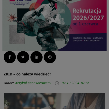
Facebook
Twitter
LinkedIn
Pinterest
ZRID – co należy wiedzieć?
Autor:
Artykuł sponsorowany
02.10.2024 10:12
access_time