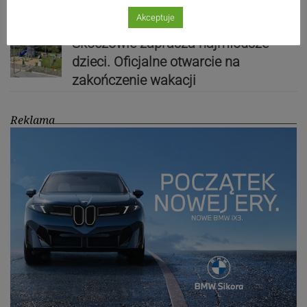
Akceptuje
Plac zabaw przy ul. ks. Mocko w
Skoczowie zaprasza najmłodsze
dzieci. Oficjalne otwarcie na
zakończenie wakacji
Reklama