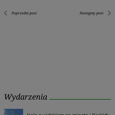
Nawigacja
Poprzedni post
Następny post
Poprzedni
Nastę
wpisu
post
post
Wydarzenia