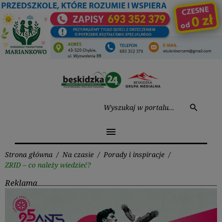
Przejdź
do
treści
Wysz
search
menu
Strona główna
/
Na czasie
/
Porady i inspiracje
/
ZRID – co należy wiedzieć?
Reklama