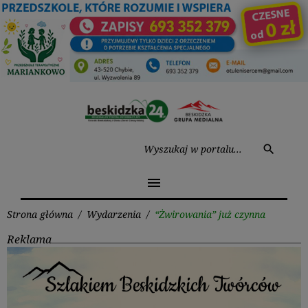
Przejdź
do
treści
Wysz
search
menu
Strona główna
/
Wydarzenia
/
“Żwirowania” już czynna
Reklama