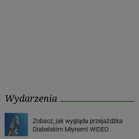
Poprzedni
Nastę
wpisu
post
post
Wydarzenia
Zobacz, jak wygląda przejażdżka
Diabelskim Młynem! WIDEO