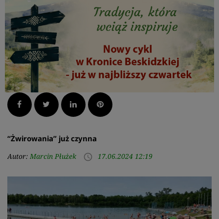
Facebook
Twitter
LinkedIn
Pinterest
“Żwirowania” już czynna
Autor:
Marcin Płużek
17.06.2024 12:19
access_time