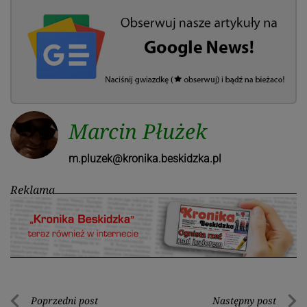
Marcin Płużek
m.pluzek@kronika.beskidzka.pl
Reklama
Nawigacja
Poprzedni post
Następny post