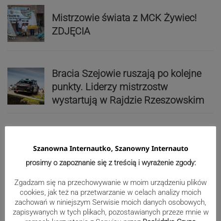
Mistrzowie świata z MCK Żywiec!
ZDJĘCIA
Bracia Szejowie ruszają po kolejne
punkty. Liderzy mistrzostw
wystartują w Rajdzie Rzeszowskim
80-lecie Soły Kobiernice. Będzie się
Szanowna Internautko, Szanowny Internauto
działo! SZCZEGÓŁOWY PROGRAM
prosimy o zapoznanie się z treścią i wyrażenie zgody:
Zgadzam się na przechowywanie w moim urządzeniu plików
cookies, jak też na przetwarzanie w celach analizy moich
Kaniów stolicą europejskiego kajak
zachowań w niniejszym Serwisie moich danych osobowych,
polo. Kilkadziesiąt drużyn z całej
zapisywanych w tych plikach, pozostawianych przeze mnie w