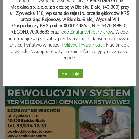
ramach korzystania z Serwisu przez
Beskidzka Grupa
Europy rywalizowało przez trzy dni
Medialna sp. z o.o. z siedzibą w Bielsku-Białej (43-300) przy
ul. Żywiecka 118, wpisana do rejestru przedsiębiorców KRS
przez Sąd Rejonowy w Bielsku-Białej, Wydział VIII
Nakamura z dubletem w Wiśle.
Gospodarczy KRS pod nr 0000144865 , NIP: 5470048840,
REGON:070003633
oraz jego
Zaufanych partnerów
. Więcej
Dyskwalifikacja Waszka zmieniła
informacji związanych z przetwarzaniem danych osobowych
klasyfikację Polaków
znajdą Państwo w naszej
Polityce Prywatności
. Naciśniecie
przycisku "Akceptuje" w tym oknie informacyjnym, oznacza
zgodę.
Reklama
Akceptuje