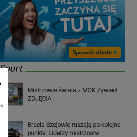
Sport
o
Mistrzowie świata z MCK Żywiec!
ZDJĘCIA
ak
Bracia Szejowie ruszają po kolejne
punkty. Liderzy mistrzostw