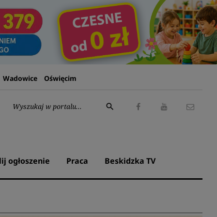
Wadowice
Oświęcim
Wyszukaj:
search
Facebook
Youtube
Kontak
lij ogłoszenie
Praca
Beskidzka TV