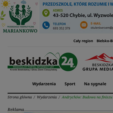
Przejdź
do
treści
Cały region
Bielsko-B
Wydarzenia
Sport
Na sygnale
Strona główna
/
Wydarzenia
/
Andrychów: Budowa na finiszu
Reklama