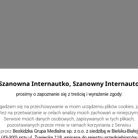
obót wydaje się być niezagrożony, podobnie jak
twarcie pływalni. Budowa pochłonie ponad 28 mln zł.
Szanowna Internautko, Szanowny Internaut
prosimy o zapoznanie się z treścią i wyrażenie zgody:
gadzam się na przechowywanie w moim urządzeniu plików cookies, j
też na przetwarzanie w celach analizy moich zachowań w niniejszym
Serwisie moich danych osobowych, zapisywanych w tych plikach,
pozostawianych przeze mnie w ramach korzystania z Serwisu
przez
Beskidzka Grupa Medialna sp. z o.o. z siedzibą w Bielsku-Białej
(43-300) przy ul. Żywiecka 118, wpisana do rejestru przedsiębiorców