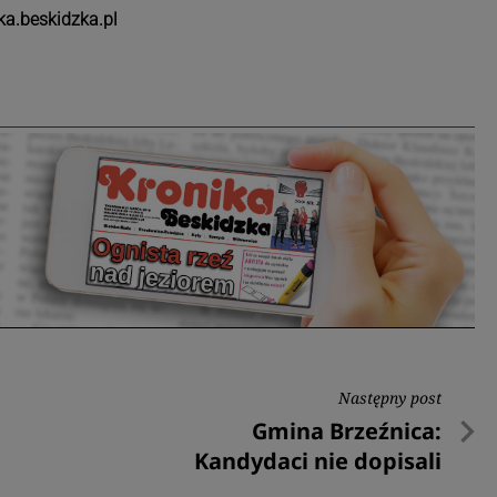
a.beskidzka.pl
Następny post
Następny
Gmina Brzeźnica:
post
Kandydaci nie dopisali