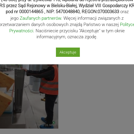
RS przez Sąd Rejonowy w Bielsku-Białej, Wydział VIII Gospodarczy K
pod nr 0000144865 , NIP: 5470048840, REGON:070003633
oraz
jego
Zaufanych partnerów
. Więcej informacji związanych z
przetwarzaniem danych osobowych znajdą Państwo w naszej
Polityc
Prywatności
. Naciśniecie przycisku "Akceptuje" w tym oknie
informacyjnym, oznacza zgodę.
Akceptuje