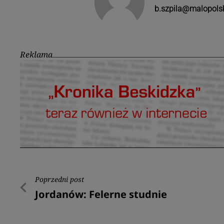
b.szpila@malopolsk
Reklama
Nawigacja
Poprzedni post
Poprzedni
Jordanów: Felerne studnie
wpisu
post