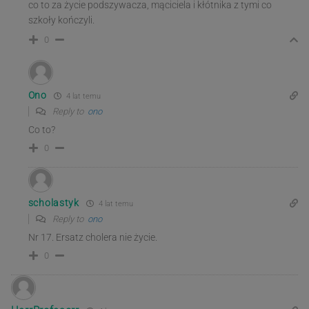
co to za życie podszywacza, mąciciela i kłótnika z tymi co
szkoły kończyli.
0
Ono
4 lat temu
Reply to
ono
Co to?
0
scholastyk
4 lat temu
Reply to
ono
Nr 17. Ersatz cholera nie życie.
0