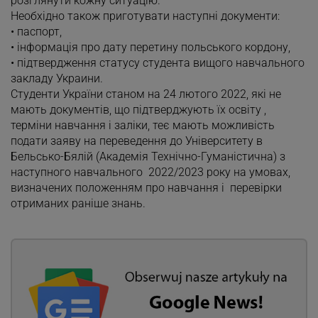
розглянути кожну ситуацію.
Необхідно також приготувати наступні документи:
• паспорт,
• інформація про дату перетину польського кордону,
• підтвердження статусу студента вищого навчального
закладу Украини.
Студенти України станом на 24 лютого 2022, які не
мають документів, що підтверджують їх освіту ,
терміни навчання і заліки, теє мають можливість
подати заяву на переведення до Університету в
Бельсько-Бялій (Академія Технічно-Гуманістична) з
наступного навчального 2022/2023 року на умовах,
визначених положенням про навчання і перевірки
отриманих раніше знань.