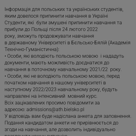
***
Інформація для польських та українських студентів,
яким довелося припинити навчання в Україні
Студенти, які були змушені припинити навчання та
прибули до Польщі після 24 лютого 2022
року, зможуть продовжувати навчання
в державному Університеті в Бєльсько-Бялій (Академія
Технічно-Гуманістична):
• Особи, які володіють польською мовою і нададуть
документи, мають можливість доєднатися до
навчання в поточному навчальному 2021/22 року.
• Особи, які не володіють польською мовою, перед
початком навчання в нашому університеті в
наступному 2022/2023 навчальному року, будуть
направлені на інтенсивний мовний курс.
Всіх зацікавлених просимо повідомити за
адресою:
admissions@ath.bielsko.pl
У відповідь вам буде надіслана анкета для заповнення.
Подання кандидатом анкети не прирівнюється до
згоди на навчання, але дозволить індивідуально