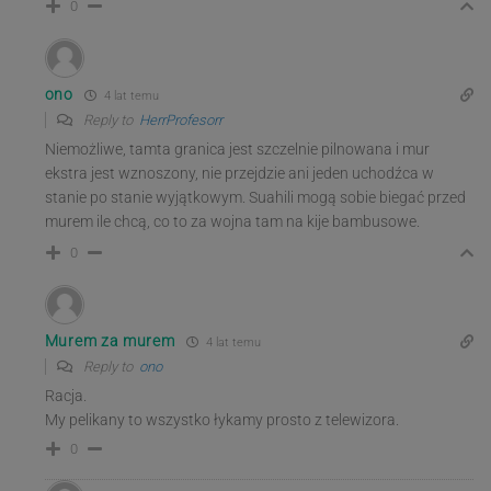
0
ono
4 lat temu
Reply to
HerrProfesorr
Niemożliwe, tamta granica jest szczelnie pilnowana i mur
ekstra jest wznoszony, nie przejdzie ani jeden uchodźca w
stanie po stanie wyjątkowym. Suahili mogą sobie biegać przed
murem ile chcą, co to za wojna tam na kije bambusowe.
0
Murem za murem
4 lat temu
Reply to
ono
Racja.
My pelikany to wszystko łykamy prosto z telewizora.
0