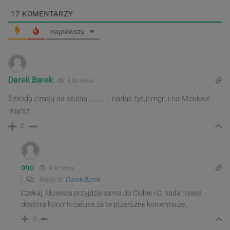
17
KOMENTARZY
najnowszy
Darek Barek
4 lat temu
Szkoda czasu na studia ………… nadac tytul mgr. i na Moskwe
marsz
0
ono
4 lat temu
Reply to
Darek Barek
Czekaj, Moskwa przyjdzie sama do Ciebie i Ci nada nawet
doktora honoris całusa za te przeróżne komentarze..
0