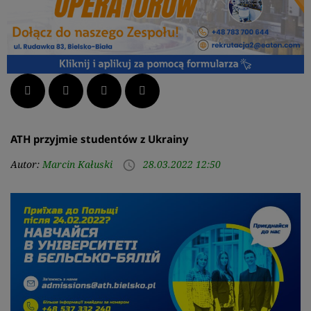
Facebook
Twitter
LinkedIn
Pinterest
ATH przyjmie studentów z Ukrainy
Autor:
Marcin Kałuski
28.03.2022 12:50
access_time