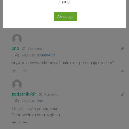
zgodę.
podatnik RP
4 lat temu
Reply to
ono
Akceptuje
Wybierz forsę z konta i im to na pryw uczelni ogarnij
0
ono
4 lat temu
Reply to
podatnik RP
prywatni obywatele indywidualnie nie pomagają czasem?
0
podatnik RP
4 lat temu
Reply to
ono
I to jest istota pomagania!
Dobrowolnie i bez rozgłosu.
0