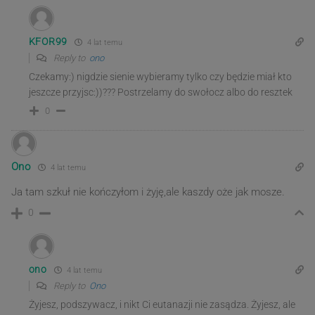
KFOR99
4 lat temu
Reply to
ono
Czekamy:) nigdzie sienie wybieramy tylko czy będzie miał kto
jeszcze przyjsc:))??? Postrzelamy do swołocz albo do resztek
0
Ono
4 lat temu
Ja tam szkuł nie kończyłom i żyję,ale kaszdy oże jak mosze.
0
ono
4 lat temu
Reply to
Ono
Żyjesz, podszywacz, i nikt Ci eutanazji nie zasądza. Żyjesz, ale