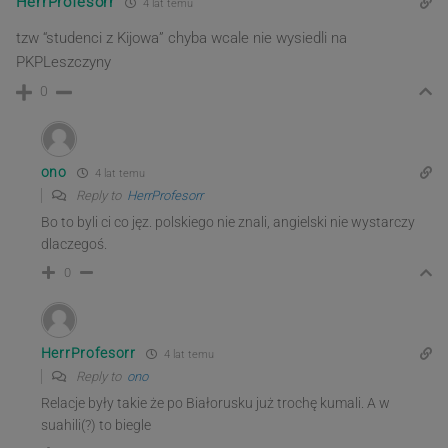
HerrProfesorr
4 lat temu
tzw “studenci z Kijowa” chyba wcale nie wysiedli na
PKPLeszczyny
0
ono
4 lat temu
Reply to
HerrProfesorr
Bo to byli ci co jęz. polskiego nie znali, angielski nie wystarczy
dlaczegoś.
0
HerrProfesorr
4 lat temu
Reply to
ono
Relacje były takie że po Białorusku już trochę kumali. A w
suahili(?) to biegle