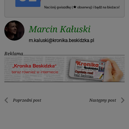
Marcin Kałuski
m.kaluski@kronika.beskidzka.pl
Reklama
Nawigacja
Poprzedni post
Następny post
Poprzedni
Nastę
wpisu
post
post