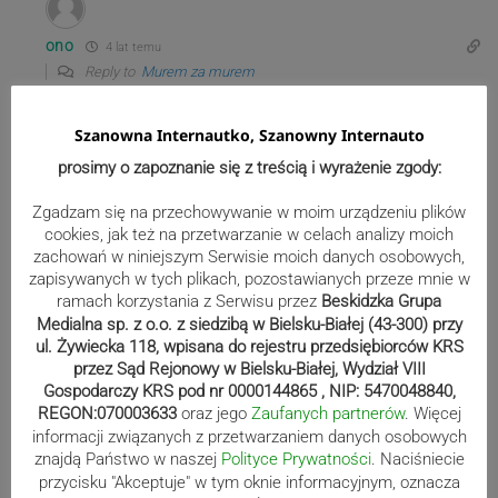
ono
4 lat temu
Reply to
Murem za murem
no jak to, nie z telewizora, czy nie broniliśmy zaciekle przejść 2
miesiące temu?, nawet ustawa jest. Z telewizora z kolei, że
Szanowna Internautko, Szanowny Internauto
tamci emigranci nie chcą zostać w Polsce a do Niemiec, tam
prosimy o zapoznanie się z treścią i wyrażenie zgody:
mają rodziny i lepszy socjal.
0
Zgadzam się na przechowywanie w moim urządzeniu plików
cookies, jak też na przetwarzanie w celach analizy moich
zachowań w niniejszym Serwisie moich danych osobowych,
zapisywanych w tych plikach, pozostawianych przeze mnie w
ono
4 lat temu
ramach korzystania z Serwisu przez
Beskidzka Grupa
Medialna sp. z o.o. z siedzibą w Bielsku-Białej (43-300) przy
Nie znajdzie się miejsce poza obowiązkiem wynikającym z
ul. Żywiecka 118, wpisana do rejestru przedsiębiorców KRS
ustawy dla rodziców studentów? Będą studiowali na
przez Sąd Rejonowy w Bielsku-Białej, Wydział VIII
Uniwersytecie III Wieku.
Gospodarczy KRS pod nr 0000144865 , NIP: 5470048840,
REGON:070003633
oraz jego
Zaufanych partnerów
. Więcej
0
informacji związanych z przetwarzaniem danych osobowych
znajdą Państwo w naszej
Polityce Prywatności
. Naciśniecie
przycisku "Akceptuje" w tym oknie informacyjnym, oznacza