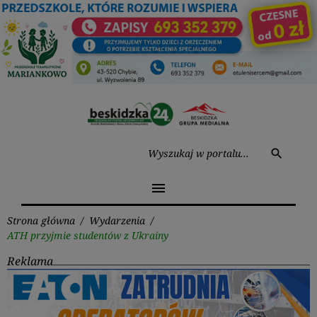
Przejdź
do
treści
Wysz
search
menu
Strona główna
/
Wydarzenia
/
ATH przyjmie studentów z Ukrainy
Reklama