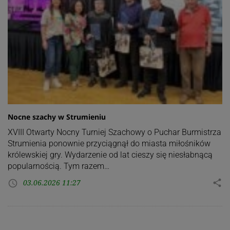
Nocne szachy w Strumieniu
XVIII Otwarty Nocny Turniej Szachowy o Puchar Burmistrza
Strumienia ponownie przyciągnął do miasta miłośników
królewskiej gry. Wydarzenie od lat cieszy się niesłabnącą
popularnością. Tym razem…
03.06.2026 11:27
share
access_time
Stronicowanie