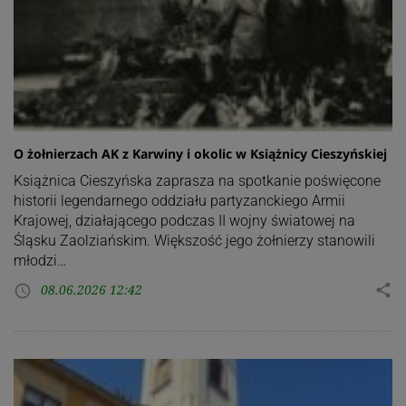
O żołnierzach AK z Karwiny i okolic w Książnicy Cieszyńskiej
Książnica Cieszyńska zaprasza na spotkanie poświęcone
historii legendarnego oddziału partyzanckiego Armii
Krajowej, działającego podczas II wojny światowej na
Śląsku Zaolziańskim. Większość jego żołnierzy stanowili
młodzi…
08.06.2026 12:42
share
access_time