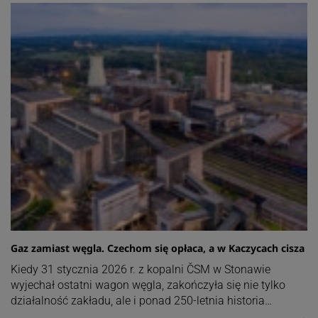
Gaz zamiast węgla. Czechom się opłaca, a w Kaczycach cisza
Kiedy 31 stycznia 2026 r. z kopalni ČSM w Stonawie
wyjechał ostatni wagon węgla, zakończyła się nie tylko
działalność zakładu, ale i ponad 250-letnia historia…