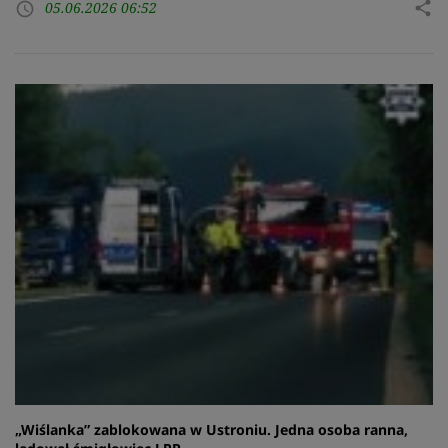
05.06.2026 06:52
share
access_time
„Wiślanka” zablokowana w Ustroniu. Jedna osoba ranna,