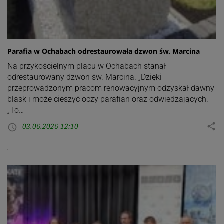
Parafia w Ochabach odrestaurowała dzwon św. Marcina
Na przykościelnym placu w Ochabach stanął
odrestaurowany dzwon św. Marcina. „Dzięki
przeprowadzonym pracom renowacyjnym odzyskał dawny
blask i może cieszyć oczy parafian oraz odwiedzających.
„To…
03.06.2026 12:10
share
access_time