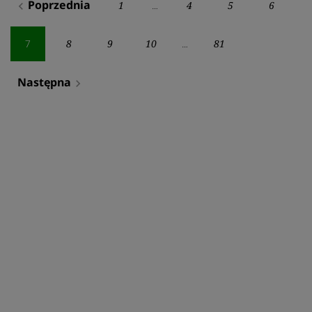
Poprzednia
1
4
5
6
navigate_before
…
wpisów
8
9
10
81
7
…
Następna
navigate_next