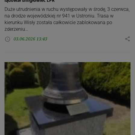
lądował śmigłowiec LPR
Duże utrudnienia w ruchu występowały w środę, 3 czerwca,
na drodze wojewódzkiej nr 941 w Ustroniu. Trasa w
kierunku Wisły została całkowicie zablokowana po
zderzeniu…
03.06.2026 13:43
share
access_time