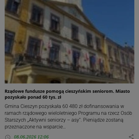
Rządowe fundusze pomogą cieszyńskim seniorom. Miasto
pozyskało ponad 60 tys. zł
Gmina Cieszyn pozyskała 60 480 zł dofinansowania w
ramach rządowego wieloletniego Programu na rzecz Osób
Starszych „Aktywni seniorzy – asy”. Pieniądze zostaną
przeznaczone na wsparcie…
08.06.2026 12:06
share
access_time