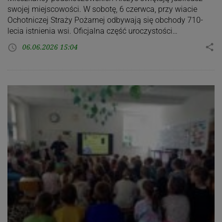
swojej miejscowości. W sobotę, 6 czerwca, przy wiacie
Ochotniczej Straży Pożarnej odbywają się obchody 710-
lecia istnienia wsi. Oficjalna część uroczystości…
06.06.2026 15:04
share
access_time