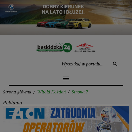
Przejdź
do
treści
Wysz
search
menu
Strona główna
/
Witold Kożdoń
/
Strona 7
Reklama