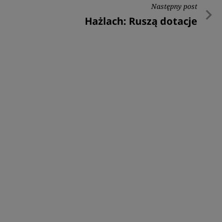
Następny post
Następny
Hażlach: Ruszą dotacje
post