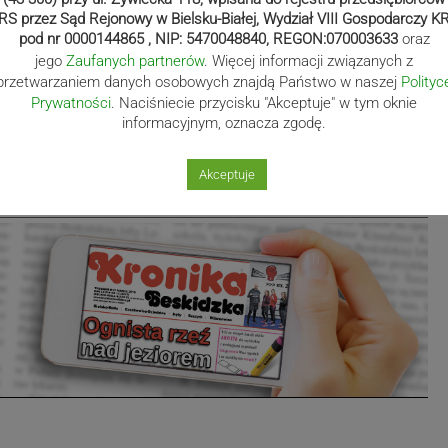
RS przez Sąd Rejonowy w Bielsku-Białej, Wydział VIII Gospodarczy K
pod nr 0000144865 , NIP: 5470048840, REGON:070003633
oraz
jego
Zaufanych partnerów
. Więcej informacji związanych z
kla
przetwarzaniem danych osobowych znajdą Państwo w naszej
Polityc
Prywatności
. Naciśniecie przycisku "Akceptuje" w tym oknie
eskidzka.pl
informacyjnym, oznacza zgodę.
Akceptuje