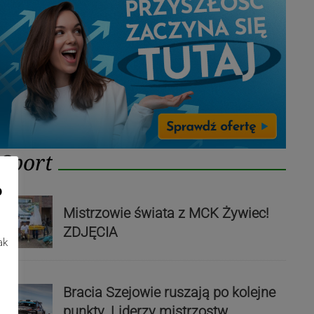
Sport
o
Mistrzowie świata z MCK Żywiec!
ZDJĘCIA
ak
Bracia Szejowie ruszają po kolejne
punkty. Liderzy mistrzostw