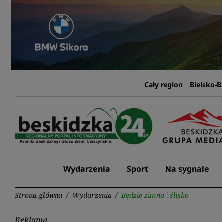
Przejdź
do
treści
Cały region
Bielsko-B
Wydarzenia
Sport
Na sygnale
Strona główna
/
Wydarzenia
/
Będzie zimno i ślisko
Reklama