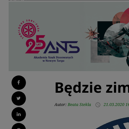
Będzie zim
Facebook
Twitter
Autor:
Beata Stekla
21.03.2020 1
access_time
LinkedIn