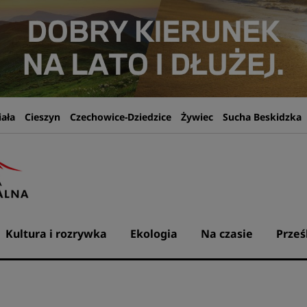
iała
Cieszyn
Czechowice-Dziedzice
Żywiec
Sucha Beskidzka
Kultura i rozrywka
Ekologia
Na czasie
Prześ