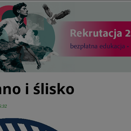
no i ślisko
6:32