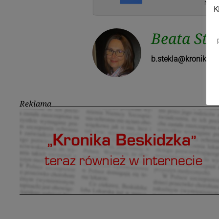
K
Beata Ste
b.stekla@kronika.b
Reklama