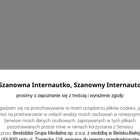
Szanowna Internautko, Szanowny Internaut
prosimy o zapoznanie się z treścią i wyrażenie zgody:
gadzam się na przechowywanie w moim urządzeniu plików cookies, j
też na przetwarzanie w celach analizy moich zachowań w niniejszym
Serwisie moich danych osobowych, zapisywanych w tych plikach,
pozostawianych przeze mnie w ramach korzystania z Serwisu
przez
Beskidzka Grupa Medialna sp. z o.o. z siedzibą w Bielsku-Białej
(43-300) przy ul. Żywiecka 118, wpisana do rejestru przedsiębiorców