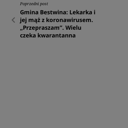
Nawigacja
Poprzedni post
Poprzedni
Gmina Bestwina: Lekarka i
wpisu
post
jej mąż z koronawirusem.
„Przepraszam”. Wielu
czeka kwarantanna