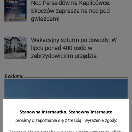
Noc Perseidów na Kaplicówce.
Skoczów zaprasza na noc pod
gwiazdami
Wakacyjny szturm po dowody. W
lipcu ponad 400 osób w
zebrzydowickim urzędzie
Reklama
Szanowna Internautko, Szanowny Internauto
prosimy o zapoznanie się z treścią i wyrażenie zgody: