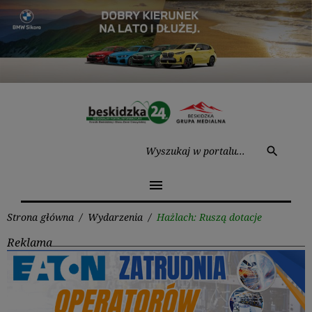
Przejdź
do
treści
Wysz
search
menu
Strona główna
/
Wydarzenia
/
Hażlach: Ruszą dotacje
Reklama