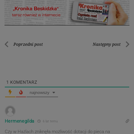
Nawigacja
Poprzedni post
Następny post
Poprzedni
Nastę
wpisu
post
post
1
KOMENTARZ
najnowszy
Hermenegilda
6 lat temu
Czy w Hażlach zniknęła możliwość dotacji do pieca na