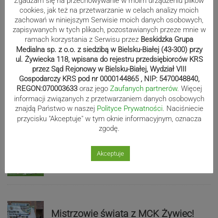
Zgadzam się na przechowywanie w moim urządzeniu plików
cookies, jak też na przetwarzanie w celach analizy moich
zachowań w niniejszym Serwisie moich danych osobowych,
zapisywanych w tych plikach, pozostawianych przeze mnie w
ramach korzystania z Serwisu przez
Beskidzka Grupa
Sport
Medialna sp. z o.o. z siedzibą w Bielsku-Białej (43-300) przy
ul. Żywiecka 118, wpisana do rejestru przedsiębiorców KRS
przez Sąd Rejonowy w Bielsku-Białej, Wydział VIII
Gospodarczy KRS pod nr 0000144865 , NIP: 5470048840,
Beniaminek ze spadkowiczem na
REGON:070003633
oraz jego
Zaufanych partnerów
. Więcej
remis. Podbeskidzie – Lechia 2:2 |
informacji związanych z przetwarzaniem danych osobowych
znajdą Państwo w naszej
Polityce Prywatności
. Naciśniecie
ZDJĘCIA
przycisku "Akceptuje" w tym oknie informacyjnym, oznacza
zgodę.
Biało-zieloni nadal niepokonani.
Akceptuje
Rekord – Stal 3:1 | ZDJĘCIA
Mistrzowie świata z MCK Żywiec!