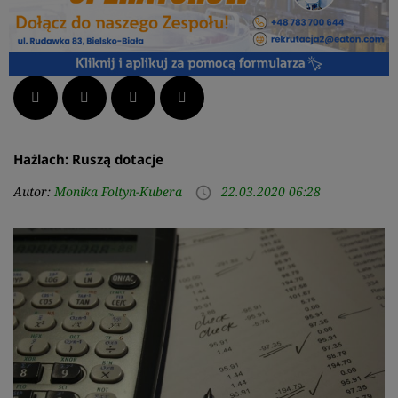
Facebook
Twitter
LinkedIn
Pinterest
Hażlach: Ruszą dotacje
Autor:
Monika Foltyn-Kubera
22.03.2020 06:28
access_time