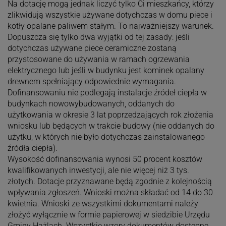
Na dotację mogą jednak liczyć tylko Ci mieszkańcy, którzy
zlikwidują wszystkie używane dotychczas w domu piece i
kotły opalane paliwem stałym. To najważniejszy warunek.
Dopuszcza się tylko dwa wyjątki od tej zasady: jeśli
dotychczas używane piece ceramiczne zostaną
przystosowane do używania w ramach ogrzewania
elektrycznego lub jeśli w budynku jest kominek opalany
drewnem spełniający odpowiednie wymagania.
Dofinansowaniu nie podlegają instalacje źródeł ciepła w
budynkach nowowybudowanych, oddanych do
użytkowania w okresie 3 lat poprzedzających rok złożenia
wniosku lub będących w trakcie budowy (nie oddanych do
użytku, w których nie było dotychczas zainstalowanego
źródła ciepła).
Wysokość dofinansowania wynosi 50 procent kosztów
kwalifikowanych inwestycji, ale nie więcej niż 3 tys.
złotych. Dotacje przyznawane będą zgodnie z kolejnością
wpływania zgłoszeń. Wnioski można składać od 14 do 30
kwietnia. Wnioski ze wszystkimi dokumentami należy
złożyć wyłącznie w formie papierowej w siedzibie Urzędu
Gminy Hażlach. Wszystkie wzory dokumentów dostępne