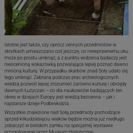
Istotne jest także, czy oprócz cennych przedmiotów w
skrytkach umieszczano coś jeszcze, co niewprawnemu oku
może po prostu umknąć, a z punktu widzenia badaczy jest
nieocenioną wskazówką pozwalająca lepiej poznać dawno
minioną kulturę. W przypadku skarbów znad Soły udało się
tego uniknąć. Zebrana podczas prac archeologicznych
wiedza pozwoli lepiej zrozumieć zarówno kulturę i obrzędy
dawnych Łużyczan – co dla naukowców badających ten
okres w dziejach Europy jest wiedzą bezcenna – jak i
najstarsze dzieje Podbeskidzia.
Wszystkie znalezione nad Sołą przedmioty pochodzące
sprzed kilkudziesięciu wieków będzie można już niedługo
zobaczyć w bielskim zamku na specjalnej wystawie
przygotowanej przez Muzeum Historyczne.