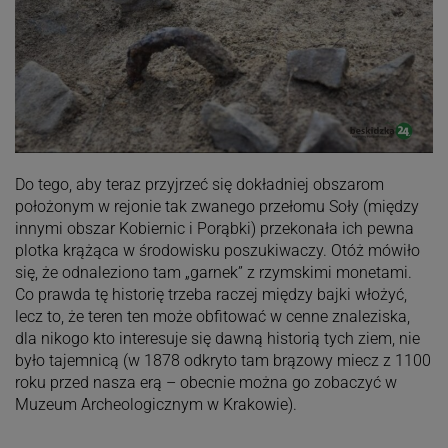
Do tego, aby teraz przyjrzeć się dokładniej obszarom
położonym w rejonie tak zwanego przełomu Soły (między
innymi obszar Kobiernic i Porąbki) przekonała ich pewna
plotka krążąca w środowisku poszukiwaczy. Otóż mówiło
się, że odnaleziono tam „garnek” z rzymskimi monetami.
Co prawda tę historię trzeba raczej między bajki włożyć,
lecz to, że teren ten może obfitować w cenne znaleziska,
dla nikogo kto interesuje się dawną historią tych ziem, nie
było tajemnicą (w 1878 odkryto tam brązowy miecz z 1100
roku przed nasza erą – obecnie można go zobaczyć w
Muzeum Archeologicznym w Krakowie).