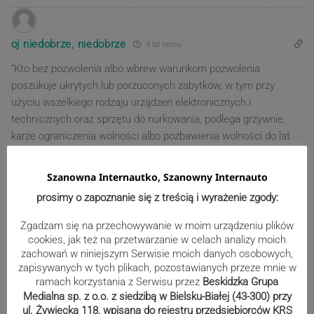
oj niedobrze, niedobrze
4 lat temu
“Kto bez pozwolenia albo wbrew warunkom pozwolenia
poszukuje ukrytych lub porzuconych zabytków, w tym przy
użyciu wszelkiego rodzaju urządzeń elektronicznych i
technicznych oraz sprzętu do nurkowania, podlega grzywnie,
karze ograniczenia wolności albo pozbawienia wolności do lat
2”.
-3
Szanowna Internautko, Szanowny Internauto
prosimy o zapoznanie się z treścią i wyrażenie zgody:
Zgadzam się na przechowywanie w moim urządzeniu plików
Szaniec
4 lat temu
cookies, jak też na przetwarzanie w celach analizy moich
Reply to
oj niedobrze, niedobrze
zachowań w niniejszym Serwisie moich danych osobowych,
Wszelkie zgody i pozwolenia były. Same poszukiwania były w
zapisywanych w tych plikach, pozostawianych przeze mnie w
100% legalne. Pozdrawiam SEH Szaniec 1863
ramach korzystania z Serwisu przez
Beskidzka Grupa
Medialna sp. z o.o. z siedzibą w Bielsku-Białej (43-300) przy
0
ul. Żywiecka 118, wpisana do rejestru przedsiębiorców KRS