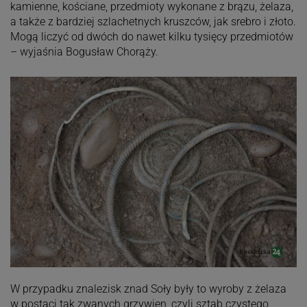
kamienne, kościane, przedmioty wykonane z brązu, żelaza,
a także z bardziej szlachetnych kruszców, jak srebro i złoto.
Mogą liczyć od dwóch do nawet kilku tysięcy przedmiotów
– wyjaśnia Bogusław Chorąży.
W przypadku znalezisk znad Soły były to wyroby z żelaza
w postaci tak zwanych grzywien, czyli sztab czystego