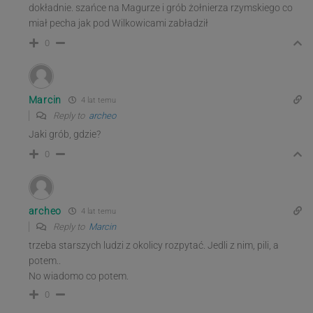
dokładnie. szańce na Magurze i grób żołnierza rzymskiego co
miał pecha jak pod Wilkowicami zabładził
0
Marcin
4 lat temu
Reply to
archeo
Jaki grób, gdzie?
0
archeo
4 lat temu
Reply to
Marcin
trzeba starszych ludzi z okolicy rozpytać. Jedli z nim, pili, a
potem..
No wiadomo co potem.
0