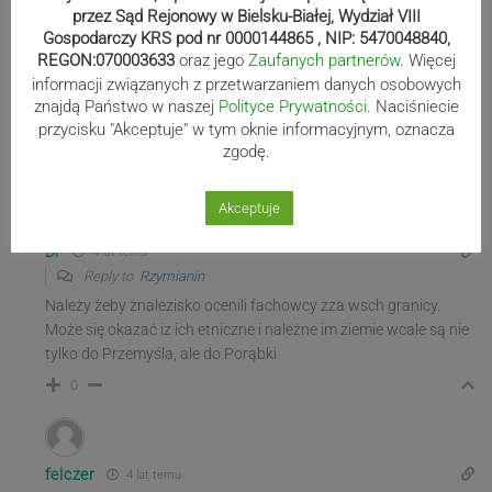
przez Sąd Rejonowy w Bielsku-Białej, Wydział VIII
Gospodarczy KRS pod nr 0000144865 , NIP: 5470048840,
REGON:070003633
oraz jego
Zaufanych partnerów
. Więcej
Rzymianin
4 lat temu
informacji związanych z przetwarzaniem danych osobowych
No tak wiely lechici 3000 lat temu machali już żelazem. A glupi
znajdą Państwo w naszej
Polityce Prywatności
. Naciśniecie
przycisku "Akceptuje" w tym oknie informacyjnym, oznacza
grecy i rzymiqnie jakieś gladiusy z brazu….
zgodę.
0
Akceptuje
Dr
4 lat temu
Reply to
Rzymianin
Należy żeby znalezisko ocenili fachowcy zza wsch granicy.
Może się okazać iz ich etniczne i należne im ziemie wcale są nie
tylko do Przemyśla, ale do Porąbki
0
felczer
4 lat temu