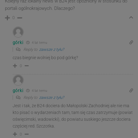
Kolejny raz lokalny news w B24 jest opóźniony w stosunku do
portali ogólnokrajowych. Dlaczego?
0
górki
4 lat temu
Reply to
zawsze z tyłu?
czas biegnie wolniej bo pod górkę?
0
górki
4 lat temu
Reply to
zawsze z tyłu?
Jest i tak, że B24 dociera do Małopolski Zachodniej ale nie ma
kto pisać o wydarzeniach tam, tam się czas zatrzymuje (powiat
oświęcimski, wadowicki), do powiatu suskiego jeszcze dociera
częściej red. Szczotka.
0