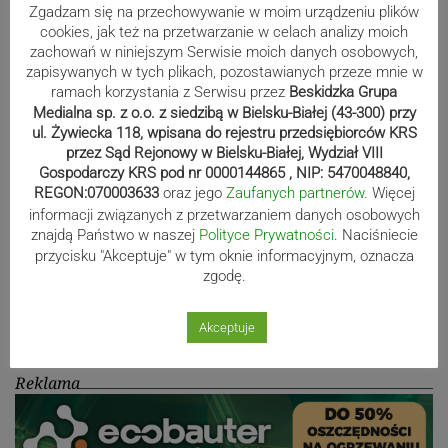
Zgadzam się na przechowywanie w moim urządzeniu plików
80-lecie Soły Kobiernice. Będzie się
cookies, jak też na przetwarzanie w celach analizy moich
działo! SZCZEGÓŁOWY PROGRAM
zachowań w niniejszym Serwisie moich danych osobowych,
zapisywanych w tych plikach, pozostawianych przeze mnie w
ramach korzystania z Serwisu przez
Beskidzka Grupa
Medialna sp. z o.o. z siedzibą w Bielsku-Białej (43-300) przy
Kaniów stolicą europejskiego kajak
ul. Żywiecka 118, wpisana do rejestru przedsiębiorców KRS
przez Sąd Rejonowy w Bielsku-Białej, Wydział VIII
polo. Kilkadziesiąt drużyn z całej
Gospodarczy KRS pod nr 0000144865 , NIP: 5470048840,
Europy rywalizowało przez trzy dni
REGON:070003633
oraz jego
Zaufanych partnerów
. Więcej
informacji związanych z przetwarzaniem danych osobowych
znajdą Państwo w naszej
Polityce Prywatności
. Naciśniecie
przycisku "Akceptuje" w tym oknie informacyjnym, oznacza
Nakamura z dubletem w Wiśle.
zgodę.
Dyskwalifikacja Waszka zmieniła
klasyfikację Polaków
Akceptuje
Reklama