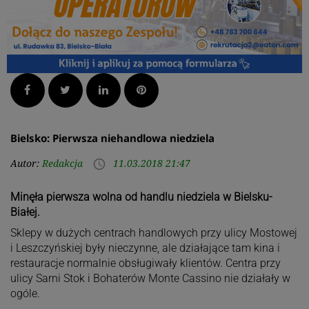
Facebook
Twitter
LinkedIn
Pinterest
Bielsko: Pierwsza niehandlowa niedziela
Autor:
Redakcja
11.03.2018 21:47
access_time
Minęła pierwsza wolna od handlu niedziela w Bielsku-
Białej.
Sklepy w dużych centrach handlowych przy ulicy Mostowej
i Leszczyńskiej były nieczynne, ale działające tam kina i
restauracje normalnie obsługiwały klientów. Centra przy
ulicy Sarni Stok i Bohaterów Monte Cassino nie działały w
ogóle.