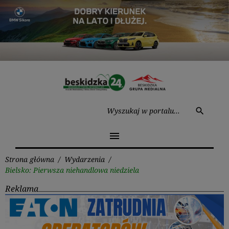
Przejdź
do
treści
Wysz
search
menu
Strona główna
/
Wydarzenia
/
Bielsko: Pierwsza niehandlowa niedziela
Reklama