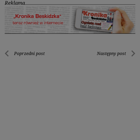
Reklama
Nawigacja
Poprzedni post
Następny post
Poprzedni
Nastę
wpisu
post
post