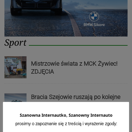
Sport
Mistrzowie świata z MCK Żywiec!
ZDJĘCIA
Bracia Szejowie ruszają po kolejne
punkty. Liderzy mistrzostw
wystartują w Rajdzie Rzeszowskim
Szanowna Internautko, Szanowny Internauto
prosimy o zapoznanie się z treścią i wyrażenie zgody: