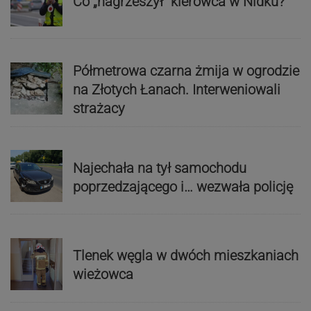
Co „nagrzeszył” kierowca w Nidku?
Półmetrowa czarna żmija w ogrodzie
na Złotych Łanach. Interweniowali
strażacy
Najechała na tył samochodu
poprzedzającego i… wezwała policję
Tlenek węgla w dwóch mieszkaniach
wieżowca