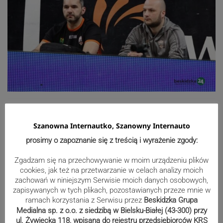
Szanowna Internautko, Szanowny Internauto
prosimy o zapoznanie się z treścią i wyrażenie zgody:
Zgadzam się na przechowywanie w moim urządzeniu plików
cookies, jak też na przetwarzanie w celach analizy moich
zachowań w niniejszym Serwisie moich danych osobowych,
zapisywanych w tych plikach, pozostawianych przeze mnie w
ramach korzystania z Serwisu przez
Beskidzka Grupa
Medialna sp. z o.o. z siedzibą w Bielsku-Białej (43-300) przy
ul. Żywiecka 118, wpisana do rejestru przedsiębiorców KRS