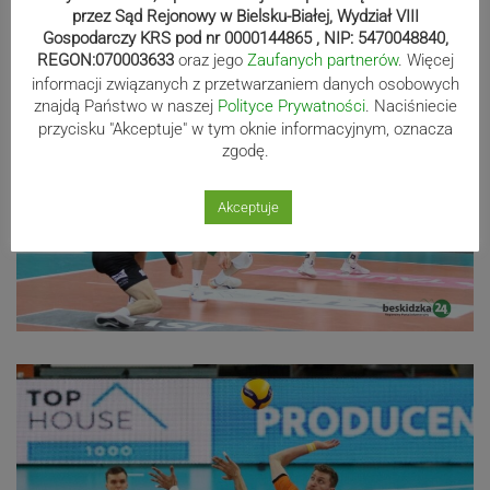
przez Sąd Rejonowy w Bielsku-Białej, Wydział VIII
Gospodarczy KRS pod nr 0000144865 , NIP: 5470048840,
REGON:070003633
oraz jego
Zaufanych partnerów
. Więcej
informacji związanych z przetwarzaniem danych osobowych
znajdą Państwo w naszej
Polityce Prywatności
. Naciśniecie
przycisku "Akceptuje" w tym oknie informacyjnym, oznacza
zgodę.
Akceptuje