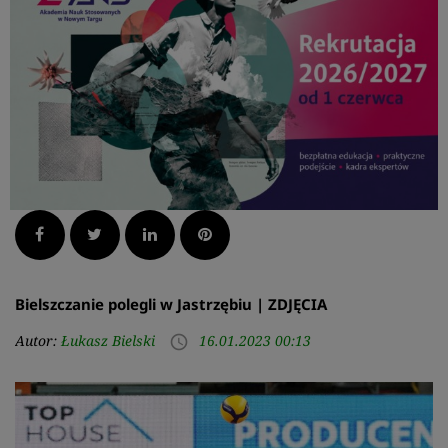
Facebook
Twitter
LinkedIn
Pinterest
Bielszczanie polegli w Jastrzębiu | ZDJĘCIA
Autor:
Łukasz Bielski
16.01.2023 00:13
access_time