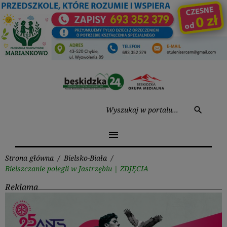
Przejdź
do
treści
Wysz
search
menu
Strona główna
/
Bielsko-Biała
/
Bielszczanie polegli w Jastrzębiu | ZDJĘCIA
Reklama