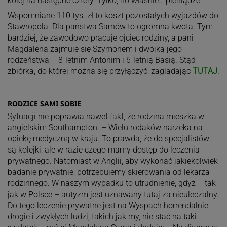
kolej na następne cztery. Tylko, no właśnie… pieniądze.
Wspomniane 110 tys. zł to koszt pozostałych wyjazdów do
Stawropola. Dla państwa Sarnów to ogromna kwota. Tym
bardziej, że zawodowo pracuje ojciec rodziny, a pani
Magdalena zajmuje się Szymonem i dwójką jego
rodzeństwa – 8-letnim Antonim i 6-letnią Basią. Stąd
zbiórka, do której można się przyłączyć, zaglądając
TUTAJ
.
RODZICE SAMI SOBIE
Sytuacji nie poprawia nawet fakt, że rodzina mieszka w
angielskim Southampton. – Wielu rodaków narzeka na
opiekę medyczną w kraju. To prawda, że do specjalistów
są kolejki, ale w razie czego mamy dostęp do leczenia
prywatnego. Natomiast w Anglii, aby wykonać jakiekolwiek
badanie prywatnie, potrzebujemy skierowania od lekarza
rodzinnego. W naszym wypadku to utrudnienie, gdyż – tak
jak w Polsce – autyzm jest uznawany tutaj za nieuleczalny.
Do tego leczenie prywatne jest na Wyspach horrendalnie
drogie i zwykłych ludzi, takich jak my, nie stać na taki