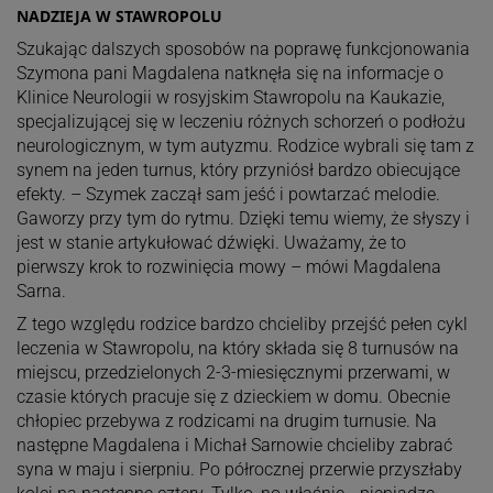
NADZIEJA W STAWROPOLU
Szukając dalszych sposobów na poprawę funkcjonowania
Szymona pani Magdalena natknęła się na informacje o
Klinice Neurologii w rosyjskim Stawropolu na Kaukazie,
specjalizującej się w leczeniu różnych schorzeń o podłożu
neurologicznym, w tym autyzmu. Rodzice wybrali się tam z
synem na jeden turnus, który przyniósł bardzo obiecujące
efekty. – Szymek zaczął sam jeść i powtarzać melodie.
Gaworzy przy tym do rytmu. Dzięki temu wiemy, że słyszy i
jest w stanie artykułować dźwięki. Uważamy, że to
pierwszy krok to rozwinięcia mowy – mówi Magdalena
Sarna.
Z tego względu rodzice bardzo chcieliby przejść pełen cykl
leczenia w Stawropolu, na który składa się 8 turnusów na
miejscu, przedzielonych 2-3-miesięcznymi przerwami, w
czasie których pracuje się z dzieckiem w domu. Obecnie
chłopiec przebywa z rodzicami na drugim turnusie. Na
następne Magdalena i Michał Sarnowie chcieliby zabrać
syna w maju i sierpniu. Po półrocznej przerwie przyszłaby