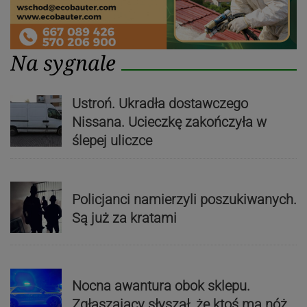
Na sygnale
Ustroń. Ukradła dostawczego
Nissana. Ucieczkę zakończyła w
ślepej uliczce
Policjanci namierzyli poszukiwanych.
Są już za kratami
Nocna awantura obok sklepu.
Zgłaszający słyszał, że ktoś ma nóż