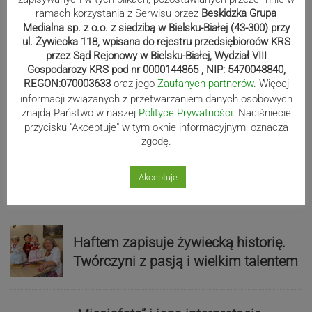
zebrzydowickim urzędzie
ramach korzystania z Serwisu przez
Beskidzka Grupa
Medialna sp. z o.o. z siedzibą w Bielsku-Białej (43-300) przy
ul. Żywiecka 118, wpisana do rejestru przedsiębiorców KRS
przez Sąd Rejonowy w Bielsku-Białej, Wydział VIII
Koniec skoczowskiej „Syberii”.
Gospodarczy KRS pod nr 0000144865 , NIP: 5470048840,
Budynek zostanie rozebrany
REGON:070003633
oraz jego
Zaufanych partnerów
. Więcej
informacji związanych z przetwarzaniem danych osobowych
znajdą Państwo w naszej
Polityce Prywatności
. Naciśniecie
przycisku "Akceptuje" w tym oknie informacyjnym, oznacza
zgodę.
Kolorowe mozaiki ozdobiły bielskie
chodniki. Gdzie ich szukać?
Akceptuje
Haftem zapisuje żywiecką historię.
Twórczyni z pasją i wielkim talentem