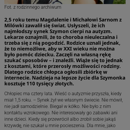
Fot. z rodzinnego archiwum
2,5 roku temu Magdalenie i Michałowi Sarnom z
Milówki zawalił się świat. Usłyszeli, że ich
najmłodszy synek Szymon cierpi na autyzm.
Lekarze oznajmili, że to choroba nieuleczalna i
trzeba się z nią pogodzić. Rodzice uznali jednak,
że to niemożliwe, aby w XXI wieku nie można
było pomóc dziecku. Zaczęli na własną rękę
szukać sposobów – i znaleźli. Wiąże się to jednak
z kosztami, które przerosły możliwości rodziny.
Dlatego rodzice chłopca ogłosili zbiórkę w
internecie. Nadzieja na lepsze życie dla Szymonka
kosztuje 110 tysięcy złotych.
Chłopiec ma cztery lata. Wieść o autyzmie przyszła, kiedy
miał 1,5 roku. – Synek żył we własnym świecie. Nie mówił,
nie jadł samodzielnie. Biegał w kółko. Nie było z nim
kontaktu wzrokowego. Nie interesowały go zabawki ani
inne dzieci. Kiedy się przewrócił albo zrobił sobie jakąś
krzywdę, nie szukał u mnie pocieszenia. Dla mnie, jako