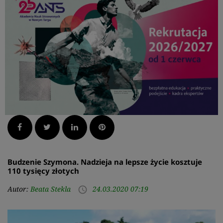
Facebook
Twitter
LinkedIn
Pinterest
Budzenie Szymona. Nadzieja na lepsze życie kosztuje
110 tysięcy złotych
Autor:
Beata Stekla
24.03.2020 07:19
access_time