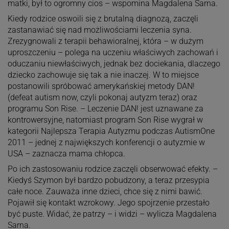
matki, był to ogromny cios – wspomina Magdalena Sarna.
Kiedy rodzice oswoili się z brutalną diagnozą, zaczęli
zastanawiać się nad możliwościami leczenia syna.
Zrezygnowali z terapii behawioralnej, która – w dużym
uproszczeniu – polega na uczeniu właściwych zachowań i
oduczaniu niewłaściwych, jednak bez dociekania, dlaczego
dziecko zachowuje się tak a nie inaczej. W to miejsce
postanowili spróbować amerykańskiej metody DAN!
(defeat autism now, czyli pokonaj autyzm teraz) oraz
programu Son Rise. – Leczenie DAN! jest uznawane za
kontrowersyjne, natomiast program Son Rise wygrał w
kategorii Najlepsza Terapia Autyzmu podczas AutismOne
2011 – jednej z największych konferencji o autyzmie w
USA – zaznacza mama chłopca.
Po ich zastosowaniu rodzice zaczęli obserwować efekty. –
Kiedyś Szymon był bardzo pobudzony, a teraz przesypia
całe noce. Zauważa inne dzieci, chce się z nimi bawić.
Pojawił się kontakt wzrokowy. Jego spojrzenie przestało
być puste. Widać, że patrzy – i widzi – wylicza Magdalena
Sarna.