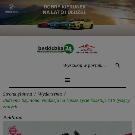
Przejdź
do
treści
Wysz
search
menu
Strona główna
/
Wydarzenia
/
Budzenie Szymona. Nadzieja na lepsze życie kosztuje 110 tysięcy
złotych
Reklama