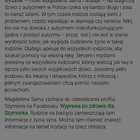
wydatek – mówi Magdalena Sarna i dodaje: – Na diagnozę
dzieci z autyzmem w Polsce czeka się bardzo długo i trwa
to nieraz latami. W tym czasie rodzice zostają sami z
problemem, często wpadając w depresję czy nerwice. Nikt,
kto nie ma dziecka z autyzmem niskofunkcjonującym
(jedna z postaci autyzmu – przyp. red.), nie jest w stanie
wyobrazić sobie, jak wygląda codzienne życie w takiej
rodzinie. Dlatego apeluję do wszystkich rodziców, aby
szukali pomocy na własną rękę. Sercem i myślami
jesteśmy ze wszystkimi rodzicami, którzy walczą jak lwy o
lepsze jutro swoich wyjątkowych dzieci. Jesteśmy pełni
podziwu dla lekarzy i terapeutów, którzy z miłością i
pełnym zaangażowaniem chcą pomóc naszym
pociechom.
Magdalena Sarna zachęca do odwiedzania profilu
Szymona na Facebooku:
Wyprawa po zdrowie dla
Szymonka
. Rodzice na bieżąco zamieszczają tam
informacje z życia syna. Można tam również znaleźć
informacje na temat licytacji na rzecz chłopca.