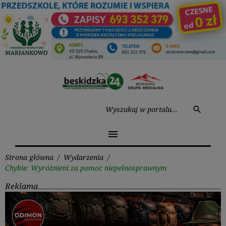
Przejdź
do
treści
Wysz
search
menu
Strona główna
/
Wydarzenia
/
Chybie: Wyróżnieni za pomoc niepełnosprawnym
Reklama