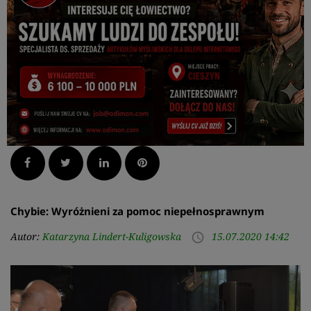
Facebook
Twitter
LinkedIn
Pinterest
Chybie: Wyróżnieni za pomoc niepełnosprawnym
Autor:
Katarzyna Lindert-Kuligowska
15.07.2020 14:42
access_time