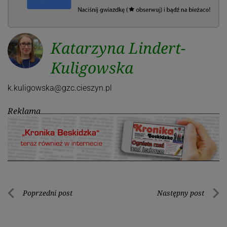
Katarzyna Lindert-
Kuligowska
k.kuligowska@gzc.cieszyn.pl
Reklama
Nawigacja
Poprzedni post
Następny post
Poprzedni
Nastę
wpisu
post
post