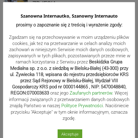
ZDJĘCIA
Szanowna Internautko, Szanowny Internauto
prosimy o zapoznanie się z treścią i wyrażenie zgody:
Bracia Szejowie ruszają po kolejne
Zgadzam się na przechowywanie w moim urządzeniu plików
punkty. Liderzy mistrzostw
cookies, jak też na przetwarzanie w celach analizy moich
wystartują w Rajdzie Rzeszowskim
zachowań w niniejszym Serwisie moich danych osobowych,
zapisywanych w tych plikach, pozostawianych przeze mnie w
ramach korzystania z Serwisu przez
Beskidzka Grupa
Medialna sp. z o.o. z siedzibą w Bielsku-Białej (43-300) przy
80-lecie Soły Kobiernice. Będzie się
ul. Żywiecka 118, wpisana do rejestru przedsiębiorców KRS
działo! SZCZEGÓŁOWY PROGRAM
przez Sąd Rejonowy w Bielsku-Białej, Wydział VIII
Gospodarczy KRS pod nr 0000144865 , NIP: 5470048840,
REGON:070003633
oraz jego
Zaufanych partnerów
. Więcej
informacji związanych z przetwarzaniem danych osobowych
znajdą Państwo w naszej
Polityce Prywatności
. Naciśniecie
Kaniów stolicą europejskiego kajak
przycisku "Akceptuje" w tym oknie informacyjnym, oznacza
polo. Kilkadziesiąt drużyn z całej
zgodę.
Europy rywalizowało przez trzy dni
Akceptuje