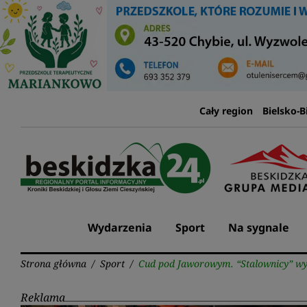
Przejdź
do
treści
Cały region
Bielsko-B
Wydarzenia
Sport
Na sygnale
Strona główna
/
Sport
/
Cud pod Jaworowym. “Stalownicy” wy
Reklama