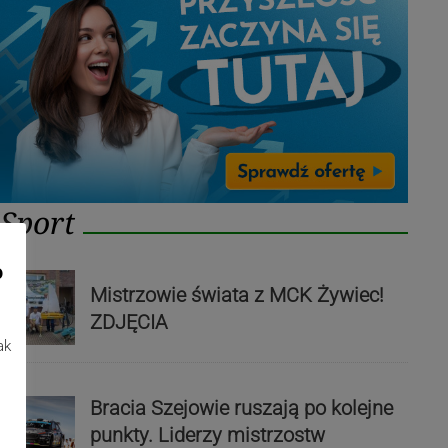
Sport
o
Mistrzowie świata z MCK Żywiec!
ZDJĘCIA
ak
Bracia Szejowie ruszają po kolejne
punkty. Liderzy mistrzostw