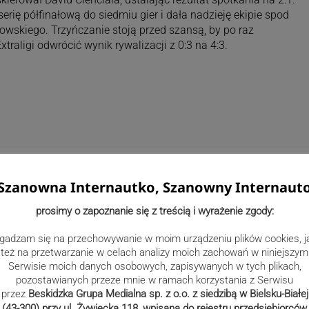
rię półfinałową do siedmiu gier i dała nadzieję ekipie spod
wskiego. Trzyńczanie stoją przed szansą, by po raz
Extraligi odwrócić wynik rywalizacji z 0:3 na 4:3.
Szanowna Internautko, Szanowny Internaut
prosimy o zapoznanie się z treścią i wyrażenie zgody:
gadzam się na przechowywanie w moim urządzeniu plików cookies, j
też na przetwarzanie w celach analizy moich zachowań w niniejszym
Serwisie moich danych osobowych, zapisywanych w tych plikach,
pozostawianych przeze mnie w ramach korzystania z Serwisu
przez
Beskidzka Grupa Medialna sp. z o.o. z siedzibą w Bielsku-Białej
(43-300) przy ul. Żywiecka 118, wpisana do rejestru przedsiębiorców