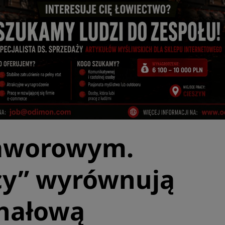
Jaworowym.
cy” wyrównują
inałową