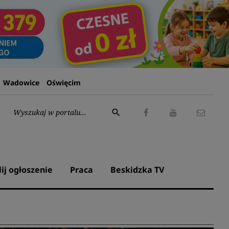
Wadowice
Oświęcim
Wyszukaj:
search
Facebook
Youtube
Kontak
lij ogłoszenie
Praca
Beskidzka TV