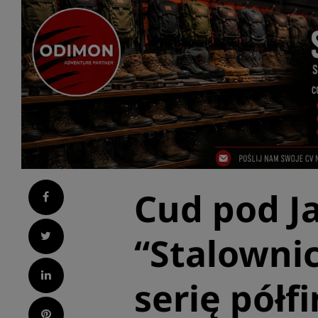
Cud pod 
Facebook
Twitter
“Stalowni
LinkedIn
serię półf
Pinterest