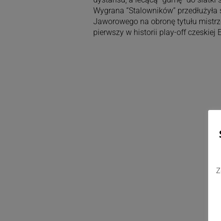
Wygrana “Stalowników” przedłużyła se
Jaworowego na obronę tytułu mistrzo
pierwszy w historii play-off czeskiej 
Z