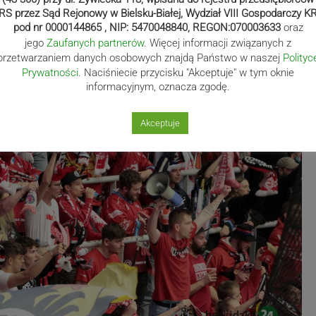
RS przez Sąd Rejonowy w Bielsku-Białej, Wydział VIII Gospodarczy K
pod nr 0000144865 , NIP: 5470048840, REGON:070003633
oraz
jego
Zaufanych partnerów
. Więcej informacji związanych z
przetwarzaniem danych osobowych znajdą Państwo w naszej
Polityc
Prywatności
. Naciśniecie przycisku "Akceptuje" w tym oknie
informacyjnym, oznacza zgodę.
Akceptuje