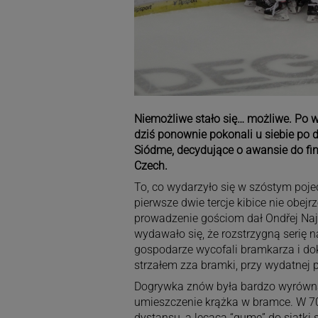
Niemożliwe stało się… możliwe. Po w
dziś ponownie pokonali u siebie po d
Siódme, decydujące o awansie do fina
Czech.
To, co wydarzyło się w szóstym poje
pierwsze dwie tercje kibice nie obejrz
prowadzenie gościom dał Ondřej Naj
wydawało się, że rozstrzygną serię 
gospodarze wycofali bramkarza i do
strzałem zza bramki, przy wydatnej 
Dogrywka znów była bardzo wyrównana
umieszczenie krążka w bramce. W 70
dystansu, a lecącą “gumę” do siatki s