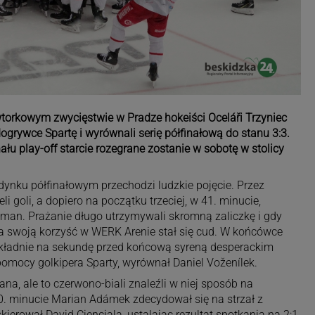
torkowym zwycięstwie w Pradze hokeiści Oceláři Trzyniec
ogrywce Spartę i wyrównali serię półfinałową do stanu 3:3.
łu play-off starcie rozegrane zostanie w sobotę w stolicy
dynku półfinałowym przechodzi ludzkie pojęcie. Przez
eli goli, a dopiero na początku trzeciej, w 41. minucie,
man. Prażanie długo utrzymywali skromną zaliczkę i gdy
na swoją korzyść w WERK Arenie stał się cud. W końcówce
kładnie na sekundę przed końcową syreną desperackim
pomocy golkipera Sparty, wyrównał Daniel Voženílek.
, ale to czerwono-biali znaleźli w niej sposób na
. minucie Marian Adámek zdecydował się na strzał z
kierował David Cienciala, ustalając rezultat spotkania na 2:1.