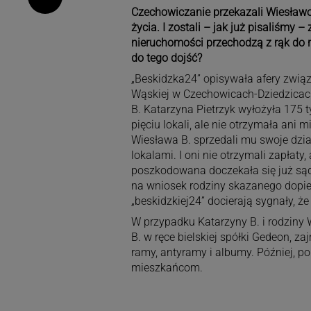
Czechowiczanie przekazali Wiesławow
życia. I zostali – jak już pisaliśmy –
nieruchomości przechodzą z rąk do rą
do tego dojść?
„Beskidzka24” opisywała afery związ
Wąskiej w Czechowicach-Dziedzicach
B. Katarzyna Pietrzyk wyłożyła 175 
pięciu lokali, ale nie otrzymała ani 
Wiesława B. sprzedali mu swoje dzia
lokalami. I oni nie otrzymali zapłaty
poszkodowana doczekała się już są
na wniosek rodziny skazanego dopie
„beskidzkiej24” docierają sygnały, 
W przypadku Katarzyny B. i rodziny 
B. w ręce bielskiej spółki Gedeon, z
ramy, antyramy i albumy. Później, 
mieszkańcom.