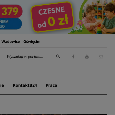
Wadowice
Oświęcim
Wyszukaj:
search
Facebook
Youtube
Kontak
ie
KontaktB24
Praca