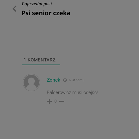
Nawigacja
Poprzedni post
Poprzedni
Psi senior czeka
wpisu
post
1
KOMENTARZ
Zenek
6 lat temu
Balcerowicz musi odejść!
0