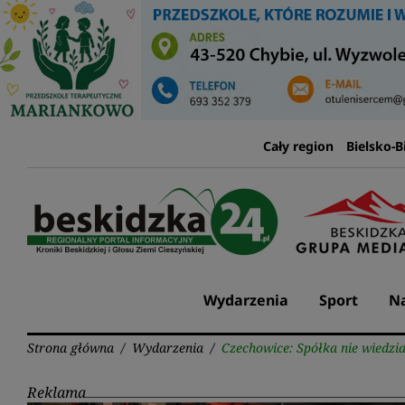
Przejdź
do
treści
Cały region
Bielsko-B
Wydarzenia
Sport
Na
Strona główna
/
Wydarzenia
/
Czechowice: Spółka nie wiedzi
Reklama