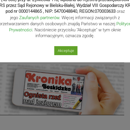
RS przez Sąd Rejonowy w Bielsku-Białej, Wydział VIII Gospodarczy K
pod nr 0000144865 , NIP: 5470048840, REGON:070003633
oraz
jego
Zaufanych partnerów
. Więcej informacji związanych z
przetwarzaniem danych osobowych znajdą Państwo w naszej
Polityc
Prywatności
. Naciśniecie przycisku "Akceptuje" w tym oknie
a24.pl
informacyjnym, oznacza zgodę.
Akceptuje