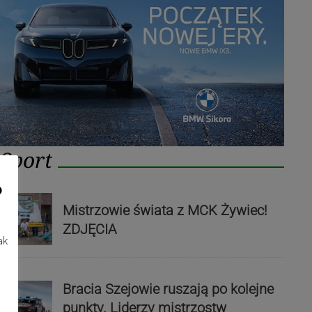
Sport
o
Mistrzowie świata z MCK Żywiec!
ZDJĘCIA
ak
Bracia Szejowie ruszają po kolejne
punkty. Liderzy mistrzostw