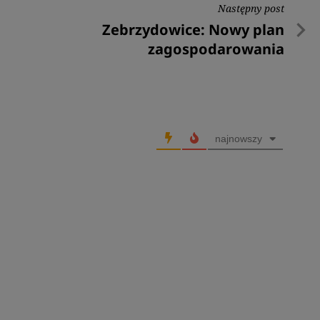
Następny post
Następny
Zebrzydowice: Nowy plan
post
zagospodarowania
najnowszy