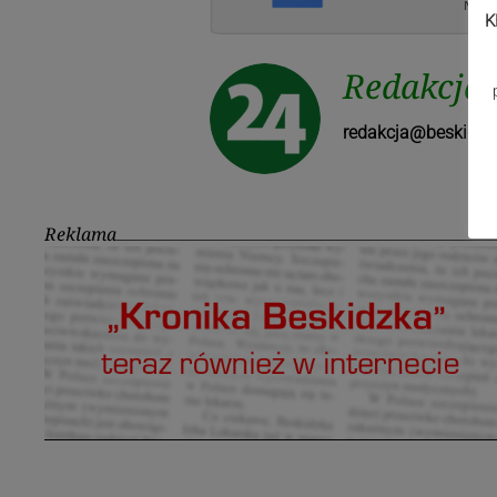
K
Redakcja
redakcja@beskidzk
Reklama