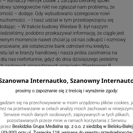
i – tłumaczy Henryk Dudek z zarządu bielskiej spółki
udowy szeregowców nikt nie zgłaszał nam problemu, że
uchomość – dodaje. Gdy wybudowano szeregowce nowi
ruchomości. – I nasz udział w tym przedsięwzięciu się
dodając: – W trakcie budowy Wiesław B. był naszym
edzieliśmy, podobno przekazywał informację, że ciągle jest
pewnym momencie nawet chciał ją od nas odkupić i rozmowy
ansowane, ale ostatecznie bank odmówił mu kredytu.
tu lat w branży handlowej i nasza próba zaistnienia na
dla nas niefortunnie, gdyż do dnia dzisiejszego jesteśmy
ch sądowych prowadzonych przeciwko Wiesławowi B.
rzedni właściciele zostali oszukani i że dotyczy to działek,
estycję, jednak nie mamy sobie nic do zarzucenia, bo
Szanowna Internautko, Szanowny Internaut
prosimy o zapoznanie się z treścią i wyrażenie zgody:
ym zakątku Czechowic-Dziedzic będziemy wracać na naszych
gadzam się na przechowywanie w moim urządzeniu plików cookies, j
też na przetwarzanie w celach analizy moich zachowań w niniejszym
Serwisie moich danych osobowych, zapisywanych w tych plikach,
pozostawianych przeze mnie w ramach korzystania z Serwisu
przez
Beskidzka Grupa Medialna sp. z o.o. z siedzibą w Bielsku-Białej
(43-300) przy ul. Żywiecka 118, wpisana do rejestru przedsiębiorców