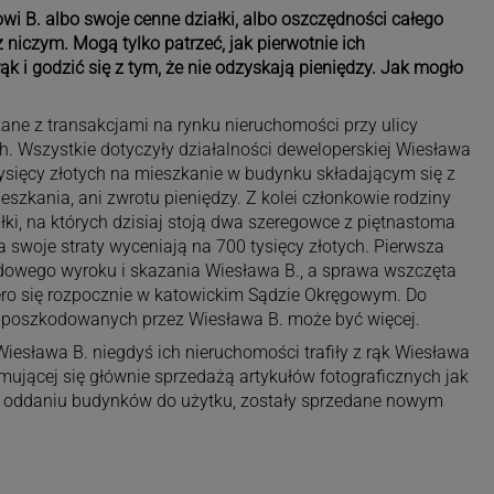
i B. albo swoje cenne działki, albo oszczędności całego
 z niczym. Mogą tylko patrzeć, jak pierwotnie ich
k i godzić się z tym, że nie odzyskają pieniędzy. Jak mogło
ane z transakcjami na rynku nieruchomości przy ulicy
. Wszystkie dotyczyły działalności deweloperskiej Wiesława
tysięcy złotych na mieszkanie w budynku składającym się z
mieszkania, ani zwrotu pieniędzy. Z kolei członkowie rodziny
łki, na których dzisiaj stoją dwa szeregowce z piętnastoma
, a swoje straty wyceniają na 700 tysięcy złotych. Pierwsza
dowego wyroku i skazania Wiesława B., a sprawa wszczęta
ro się rozpocznie w katowickim Sądzie Okręgowym. Do
że poszkodowanych przez Wiesława B. może być więcej.
Wiesława B. niegdyś ich nieruchomości trafiły z rąk Wiesława
ajmującej się głównie sprzedażą artykułów fotograficznych jak
po oddaniu budynków do użytku, zostały sprzedane nowym