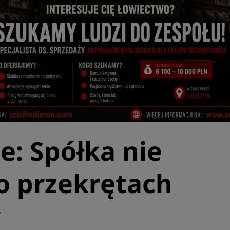
e: Spółka nie
o przekrętach
7