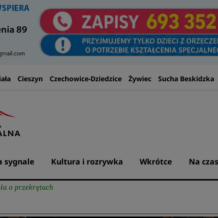
iała
Cieszyn
Czechowice-Dziedzice
Żywiec
Sucha Beskidzka
 sygnale
Kultura i rozrywka
Wkrótce
Na czas
ała o przekrętach