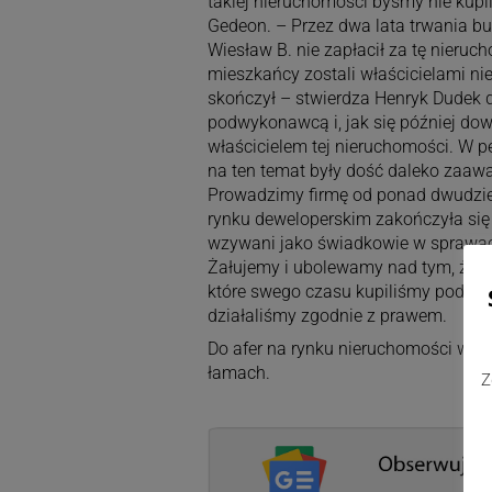
takiej nieruchomości byśmy nie kupil
Gedeon. – Przez dwa lata trwania b
Wiesław B. nie zapłacił za tę nier
mieszkańcy zostali właścicielami nie
skończył – stwierdza Henryk Dudek 
podwykonawcą i, jak się później dowi
właścicielem tej nieruchomości. W 
na ten temat były dość daleko zaaw
Prowadzimy firmę od ponad dwudzies
rynku deweloperskim zakończyła się 
wzywani jako świadkowie w sprawa
Żałujemy i ubolewamy nad tym, że pop
które swego czasu kupiliśmy pod inw
działaliśmy zgodnie z prawem.
Do afer na rynku nieruchomości w t
łamach.
Z