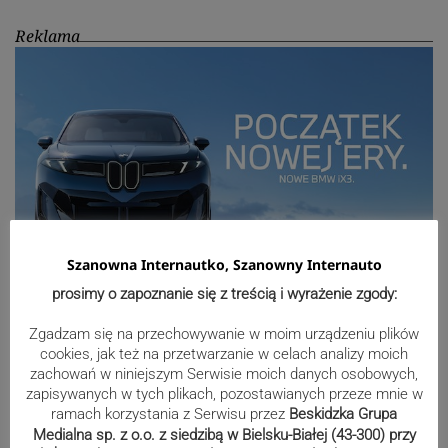
Reklama
Szanowna Internautko, Szanowny Internauto
prosimy o zapoznanie się z treścią i wyrażenie zgody:
Sport
Zgadzam się na przechowywanie w moim urządzeniu plików
cookies, jak też na przetwarzanie w celach analizy moich
zachowań w niniejszym Serwisie moich danych osobowych,
zapisywanych w tych plikach, pozostawianych przeze mnie w
Mistrzowie świata z MCK Żywiec!
ramach korzystania z Serwisu przez
Beskidzka Grupa
Medialna sp. z o.o. z siedzibą w Bielsku-Białej (43-300) przy
ZDJĘCIA