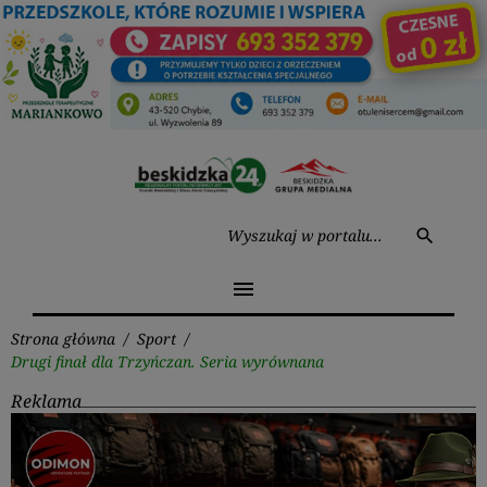
Przejdź
do
treści
Wysz
search
menu
Strona główna
/
Sport
/
Drugi finał dla Trzyńczan. Seria wyrównana
Reklama