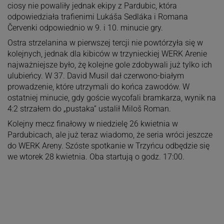
ciosy nie powaliły jednak ekipy z Pardubic, która
odpowiedziała trafienimi Lukáša Sedláka i Romana
Červenki odpowiednio w 9. i 10. minucie gry.
Ostra strzelanina w pierwszej tercji nie powtórzyła się w
kolejnych, jednak dla kibiców w trzynieckiej WERK Arenie
najważniejsze było, żę kolejne gole zdobywali już tylko ich
ulubieńcy. W 37. David Musil dał czerwono-białym
prowadzenie, które utrzymali do końca zawodów. W
ostatniej minucie, gdy goście wycofali bramkarza, wynik na
4:2 strzałem do „pustaka” ustalił Miloš Roman.
Kolejny mecz finałowy w niedzielę 26 kwietnia w
Pardubicach, ale już teraz wiadomo, że seria wróci jeszcze
do WERK Areny. Szóste spotkanie w Trzyńcu odbędzie się
we wtorek 28 kwietnia. Oba startują o godz. 17:00.