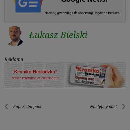
Łukasz Bielski
Reklama
Nawigacja
Poprzedni post
Następny post
Poprzedni
Nastę
wpisu
post
post