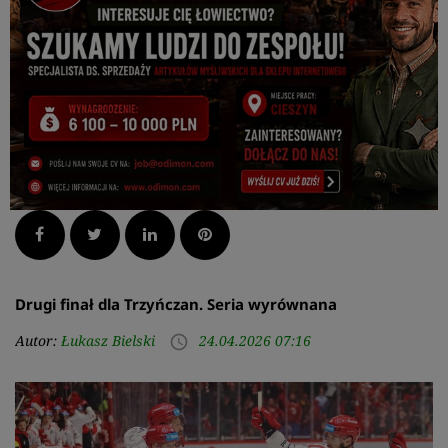
Facebook
Twitter
LinkedIn
Pinterest
Drugi finał dla Trzyńczan. Seria wyrównana
Autor:
Łukasz Bielski
24.04.2026 07:16
access_time