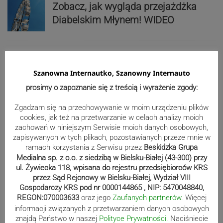
Zobacz, jak wygląda przejażdżka
Diabelskim Młynem! WIDEO
Znikają zabudowania dawnego,
Szanowna Internautko, Szanowny Internauto
cieszyńskiego „Lasu”. Ruszyła
prosimy o zapoznanie się z treścią i wyrażenie zgody:
rozbiórka poprzemysłowego terenu
Zgadzam się na przechowywanie w moim urządzeniu plików
cookies, jak też na przetwarzanie w celach analizy moich
Reklama
zachowań w niniejszym Serwisie moich danych osobowych,
zapisywanych w tych plikach, pozostawianych przeze mnie w
ramach korzystania z Serwisu przez
Beskidzka Grupa
Medialna sp. z o.o. z siedzibą w Bielsku-Białej (43-300) przy
ul. Żywiecka 118, wpisana do rejestru przedsiębiorców KRS
przez Sąd Rejonowy w Bielsku-Białej, Wydział VIII
Gospodarczy KRS pod nr 0000144865 , NIP: 5470048840,
REGON:070003633
oraz jego
Zaufanych partnerów
. Więcej
informacji związanych z przetwarzaniem danych osobowych
znajdą Państwo w naszej
Polityce Prywatności
. Naciśniecie