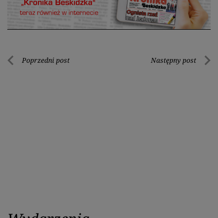
Nawigacja
Poprzedni post
Następny post
Poprzedni
Nastę
wpisu
post
post