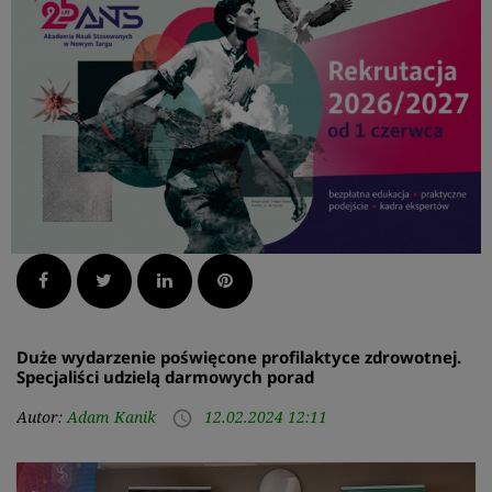
Facebook
Twitter
LinkedIn
Pinterest
Duże wydarzenie poświęcone profilaktyce zdrowotnej.
Specjaliści udzielą darmowych porad
Autor:
Adam Kanik
12.02.2024 12:11
access_time