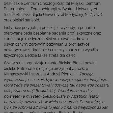
Beskidzkie Centrum Onkologii-Szpital Miejski, Centrum
Pulmunologii i Torakochirurgii w Bystrej, Uniwersytet
Bielsko-Bialski, Śląski Uniwersytet Medyczny, NFZ, ZUS
oraz bielski sanepid.
Instytucje przygotują prelekcje i wykłady, a ponadto
oferowane będą bezpłatne badania profilaktyczne oraz
konsultacje medyczne. Będzie mowa o zdrowiu
psychicznym, zdrowym odżywianiu, profilaktyce
nowotworowej, dbaniu o serce czy znaczeniu wysiłku
fizycznego. Będzie także strefa dla dzieci.
Wydarzenie organizuje miasto Bielsko-Biała i powiat
bielski. Patronatem objęli je prezydent Jarosław
Klimaszewski i starosta Andrzej Płonka. –
Takiego
wydarzenia jeszcze nie było w naszym regionie. Instytucje,
które będą się prezentowały dotyczą tak naprawdę obszaru
całej Aglomeracji Beskidzkiej. Współpraca między
powiatem a miastem Bielsko-Biała w ostatnich latach
bardzo się rozszerzyła w wielu obszarach. Pamiętajmy o
tym, że ochrona zdrowia to jedno z najważniejszych zadań
samorządu
– mówił prezydent Bielska-Białej.