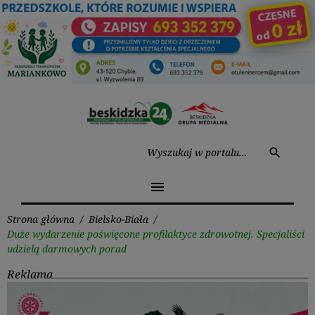
Przejdź
do
treści
Wysz
search
menu
Strona główna
/
Bielsko-Biała
/
Duże wydarzenie poświęcone profilaktyce zdrowotnej. Specjaliści
udzielą darmowych porad
Reklama