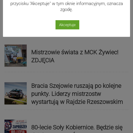
przycisku "Akceptuje" w tym oknie informacyjnym, oznacza
zgodę.
Akceptuje
Sport
Mistrzowie świata z MCK Żywiec!
ZDJĘCIA
Bracia Szejowie ruszają po kolejne
punkty. Liderzy mistrzostw
wystartują w Rajdzie Rzeszowskim
80-lecie Soły Kobiernice. Będzie się