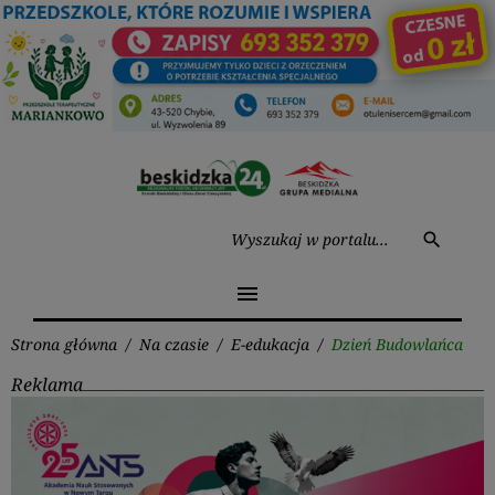
Przejdź
do
treści
Wysz
search
menu
Strona główna
/
Na czasie
/
E-edukacja
/
Dzień Budowlańca
Reklama