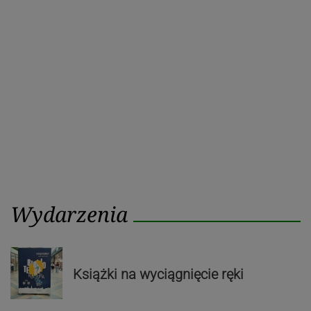
Poprzedni
Nastę
wpisu
post
post
Wydarzenia
Książki na wyciągnięcie ręki