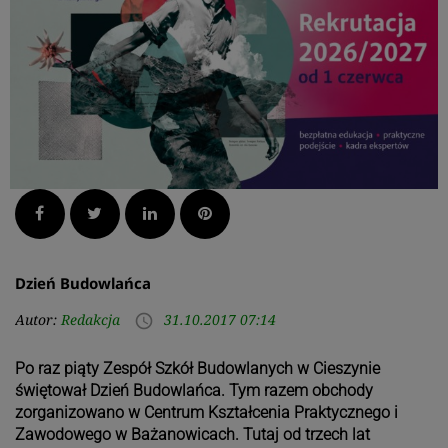
Facebook
Twitter
LinkedIn
Pinterest
Dzień Budowlańca
Autor:
Redakcja
31.10.2017 07:14
access_time
Po raz piąty Zespół Szkół Budowlanych w Cieszynie
świętował Dzień Budowlańca. Tym razem obchody
zorganizowano w Centrum Kształcenia Praktycznego i
Zawodowego w Bażanowicach. Tutaj od trzech lat