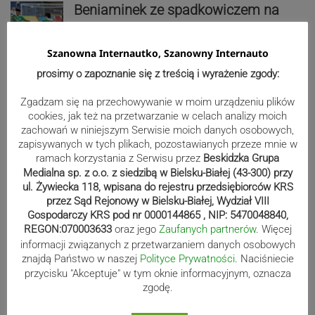
Beniaminek ze spadkowiczem na
remis. Podbeskidzie – Lechia 2:2 |
ZDJĘCIA
Szanowna Internautko, Szanowny Internauto
prosimy o zapoznanie się z treścią i wyrażenie zgody:
Zgadzam się na przechowywanie w moim urządzeniu plików
Biało-zieloni nadal niepokonani.
cookies, jak też na przetwarzanie w celach analizy moich
Rekord – Stal 3:1 | ZDJĘCIA
zachowań w niniejszym Serwisie moich danych osobowych,
zapisywanych w tych plikach, pozostawianych przeze mnie w
ramach korzystania z Serwisu przez
Beskidzka Grupa
Medialna sp. z o.o. z siedzibą w Bielsku-Białej (43-300) przy
ul. Żywiecka 118, wpisana do rejestru przedsiębiorców KRS
Mistrzowie świata z MCK Żywiec!
przez Sąd Rejonowy w Bielsku-Białej, Wydział VIII
ZDJĘCIA
Gospodarczy KRS pod nr 0000144865 , NIP: 5470048840,
REGON:070003633
oraz jego
Zaufanych partnerów
. Więcej
informacji związanych z przetwarzaniem danych osobowych
znajdą Państwo w naszej
Polityce Prywatności
. Naciśniecie
przycisku "Akceptuje" w tym oknie informacyjnym, oznacza
Bracia Szejowie ruszają po kolejne
zgodę.
punkty. Liderzy mistrzostw
wystartują w Rajdzie Rzeszowskim