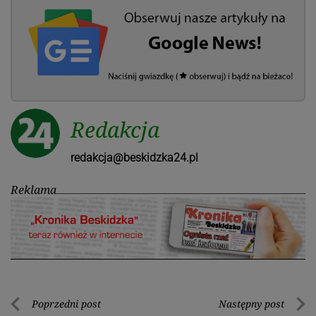
Redakcja
redakcja@beskidzka24.pl
Reklama
Nawigacja
Poprzedni post
Następny post