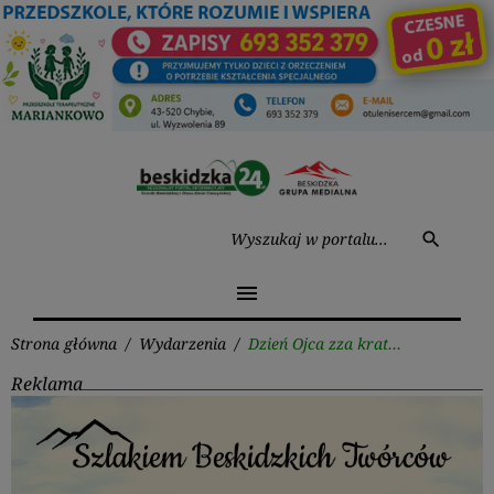
Przejdź
do
treści
Wysz
search
menu
Strona główna
/
Wydarzenia
/
Dzień Ojca zza krat…
Reklama