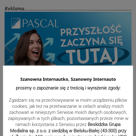
Reklama
Szanowna Internautko, Szanowny Internauto
prosimy o zapoznanie się z treścią i wyrażenie zgody:
Sport
Zgadzam się na przechowywanie w moim urządzeniu plików
cookies, jak też na przetwarzanie w celach analizy moich
zachowań w niniejszym Serwisie moich danych osobowych,
zapisywanych w tych plikach, pozostawianych przeze mnie w
Mistrzowie świata z MCK Żywiec!
ramach korzystania z Serwisu przez
Beskidzka Grupa
ZDJĘCIA
Medialna sp. z o.o. z siedzibą w Bielsku-Białej (43-300) przy