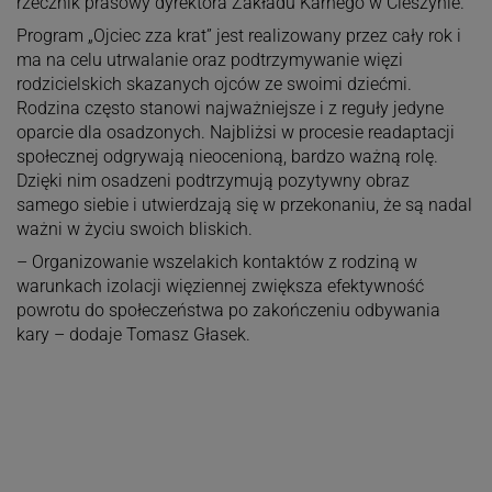
rzecznik prasowy dyrektora Zakładu Karnego w Cieszynie.
Program „Ojciec zza krat” jest realizowany przez cały rok i
ma na celu utrwalanie oraz podtrzymywanie więzi
rodzicielskich skazanych ojców ze swoimi dziećmi.
Rodzina często stanowi najważniejsze i z reguły jedyne
oparcie dla osadzonych. Najbliżsi w procesie readaptacji
społecznej odgrywają nieocenioną, bardzo ważną rolę.
Dzięki nim osadzeni podtrzymują pozytywny obraz
samego siebie i utwierdzają się w przekonaniu, że są nadal
ważni w życiu swoich bliskich.
– Organizowanie wszelakich kontaktów z rodziną w
warunkach izolacji więziennej zwiększa efektywność
powrotu do społeczeństwa po zakończeniu odbywania
kary – dodaje Tomasz Głasek.