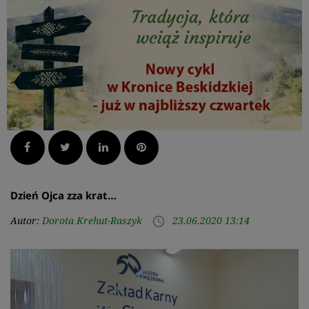
Facebook
Twitter
LinkedIn
Pinterest
Dzień Ojca zza krat…
Autor:
Dorota Krehut-Raszyk
23.06.2020 13:14
access_time