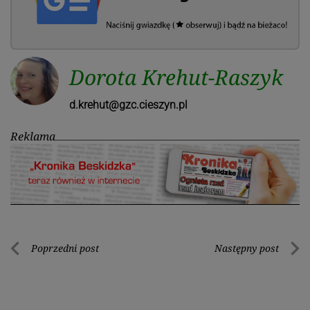
Dorota Krehut-Raszyk
d.krehut@gzc.cieszyn.pl
Reklama
Nawigacja
Poprzedni post
Następny post
Poprzedni
Nastę
wpisu
post
post