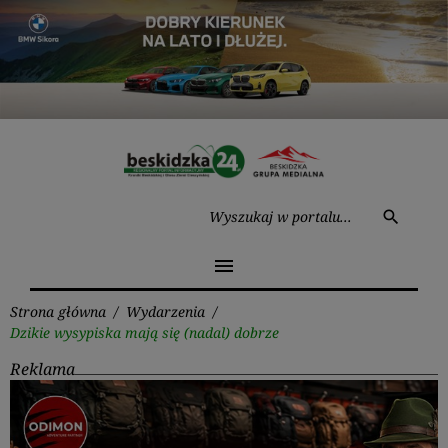
Przejdź
do
treści
Wysz
search
menu
Strona główna
/
Wydarzenia
/
Dzikie wysypiska mają się (nadal) dobrze
Reklama