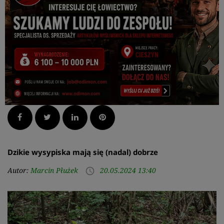
Facebook
Twitter
LinkedIn
Pinterest
Dzikie wysypiska mają się (nadal) dobrze
Autor:
Marcin Płużek
20.05.2024 13:40
access_time