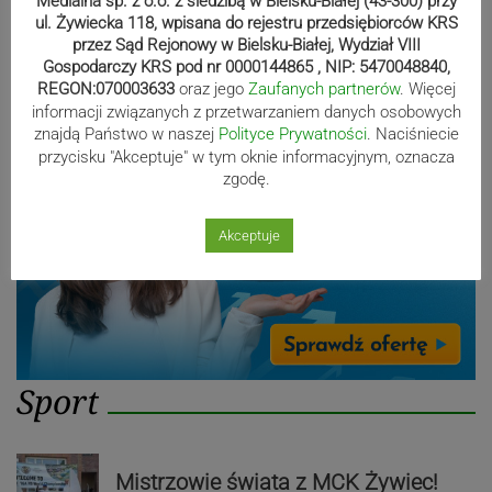
Medialna sp. z o.o. z siedzibą w Bielsku-Białej (43-300) przy
ul. Żywiecka 118, wpisana do rejestru przedsiębiorców KRS
przez Sąd Rejonowy w Bielsku-Białej, Wydział VIII
Gospodarczy KRS pod nr 0000144865 , NIP: 5470048840,
Reklama
REGON:070003633
oraz jego
Zaufanych partnerów
. Więcej
informacji związanych z przetwarzaniem danych osobowych
znajdą Państwo w naszej
Polityce Prywatności
. Naciśniecie
przycisku "Akceptuje" w tym oknie informacyjnym, oznacza
zgodę.
Akceptuje
Sport
Mistrzowie świata z MCK Żywiec!