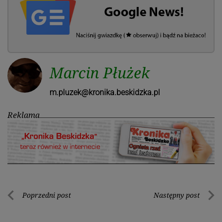
Marcin Płużek
m.pluzek@kronika.beskidzka.pl
Reklama
Nawigacja
Poprzedni post
Następny post
Poprzedni
Nastę
wpisu
post
post