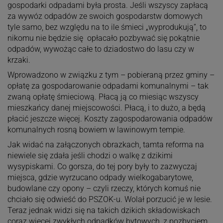
gospodarki odpadami była prosta. Jeśli wszyscy zapłacą
za wywóz odpadów ze swoich gospodarstw domowych
tyle samo, bez względu na to ile śmieci „wyprodukują”, to
nikomu nie będzie się opłacało pozbywać się pokątnie
odpadów, wywożąc całe to dziadostwo do lasu czy w
krzaki.
Wprowadzono w związku z tym – pobieraną przez gminy –
opłatę za gospodarowanie odpadami komunalnymi – tak
zwaną opłatę śmieciową. Płacą ją co miesiąc wszyscy
mieszkańcy danej miejscowości. Płacą, i to dużo, a będą
płacić jeszcze więcej. Koszty zagospodarowania odpadów
komunalnych rosną bowiem w lawinowym tempie.
Jak widać na załączonych obrazkach, tamta reforma na
niewiele się zdała jeśli chodzi o walkę z dzikimi
wysypiskami. Co gorsza, do tej pory były to zazwyczaj
miejsca, gdzie wyrzucano odpady wielkogabarytowe,
budowlane czy opony – czyli rzeczy, których komuś nie
chciało się odwieść do PSZOK-u. Wolał porzucić je w lesie.
Teraz jednak widzi się na takich dzikich składowiskach
coraz więcej zwykłych odpadków bytowych, z pozbyciem