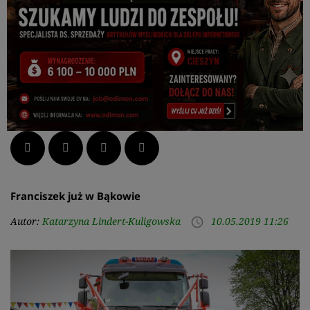
Facebook
Twitter
LinkedIn
Pinterest
Franciszek już w Bąkowie
Autor:
Katarzyna Lindert-Kuligowska
10.05.2019 11:26
access_time