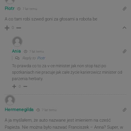
Piotr
7 lat temu
A co tam robi szwed goni za głosami a robota be
0
Ania
7 lat temu
Reply to
Piotr
To prawda co to za v-ce minister jak non stop łazi po
spotkaniach nie pracuje jak całe życie karierowicz minister od
parzenia herbaty.
0
Hermenegilda
7 lat temu
A ja myślałem, że auto nazwane jest imieniem na cześć
Papieża. Nie można było nazwać Franciszek – Anna? Super, w