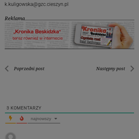
k.kuligowska@gzc.cieszyn.pl
Reklama
Nawigacja
Poprzedni post
Następny post
Poprzedni
Nastę
wpisu
post
post
3
KOMENTARZY
najnowszy