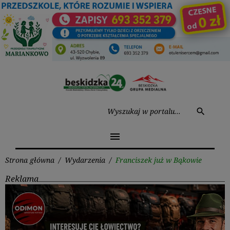
Przejdź
do
treści
Wysz
search
menu
Strona główna
/
Wydarzenia
/
Franciszek już w Bąkowie
Reklama