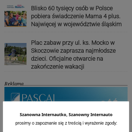
Blisko 60 tysięcy osób w Polsce
pobiera świadczenie Mama 4 plus.
Najwięcej w województwie śląskim
Plac zabaw przy ul. ks. Mocko w
Skoczowie zaprasza najmłodsze
dzieci. Oficjalne otwarcie na
zakończenie wakacji
Reklama
Szanowna Internautko, Szanowny Internauto
prosimy o zapoznanie się z treścią i wyrażenie zgody: