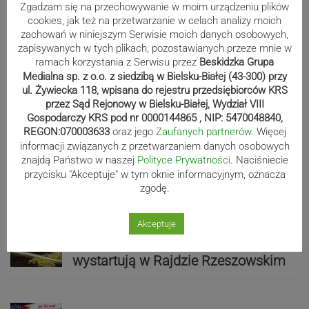
Zgadzam się na przechowywanie w moim urządzeniu plików
cookies, jak też na przetwarzanie w celach analizy moich
zachowań w niniejszym Serwisie moich danych osobowych,
zapisywanych w tych plikach, pozostawianych przeze mnie w
ramach korzystania z Serwisu przez
Beskidzka Grupa
Medialna sp. z o.o. z siedzibą w Bielsku-Białej (43-300) przy
Sport
ul. Żywiecka 118, wpisana do rejestru przedsiębiorców KRS
przez Sąd Rejonowy w Bielsku-Białej, Wydział VIII
Gospodarczy KRS pod nr 0000144865 , NIP: 5470048840,
REGON:070003633
oraz jego
Zaufanych partnerów
. Więcej
Mistrzowie świata z MCK Żywiec!
informacji związanych z przetwarzaniem danych osobowych
znajdą Państwo w naszej
Polityce Prywatności
. Naciśniecie
ZDJĘCIA
przycisku "Akceptuje" w tym oknie informacyjnym, oznacza
zgodę.
Bracia Szejowie ruszają po kolejne
Akceptuje
punkty. Liderzy mistrzostw
wystartują w Rajdzie Rzeszowskim