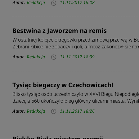
Autor:
Redakcja
11.11.2017 19:28
access_time
Bestwina z Jaworzem na remis
W ostatniej kolejce okręgówki przed zimową przerwą w 
Zebrani kibice nie zobaczyli goli, a mecz zakończył się r
Autor:
Redakcja
11.11.2017 18:39
access_time
Tysiąc biegaczy w Czechowicach!
Blisko tysiąc osób uczestniczyło w XXVI Biegu Niepodleg
dzieci, a 560 ukończyło bieg główny ulicami miasta. Wyni
Autor:
Redakcja
11.11.2017 18:26
access_time
Bielsko-Biała miastem premii