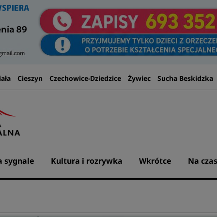
iała
Cieszyn
Czechowice-Dziedzice
Żywiec
Sucha Beskidzka
 sygnale
Kultura i rozrywka
Wkrótce
Na czas