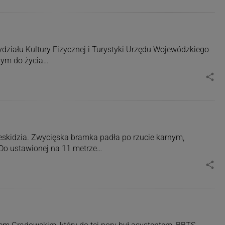
Wydziału Kultury Fizycznej i Turystyki Urzędu Wojewódzkiego
órym do życia…
share
beskidzia. Zwycięska bramka padła po rzucie karnym,
Do ustawionej na 11 metrze…
share