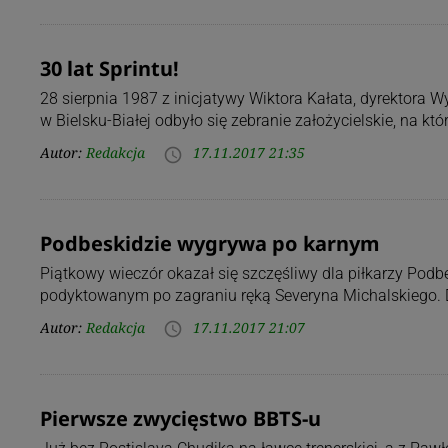
30 lat Sprintu!
28 sierpnia 1987 z inicjatywy Wiktora Kałata, dyrektora 
w Bielsku-Białej odbyło się zebranie założycielskie, na kt
Autor:
Redakcja
17.11.2017 21:35
access_time
Podbeskidzie wygrywa po karnym
Piątkowy wieczór okazał się szczęśliwy dla piłkarzy Pod
podyktowanym po zagraniu ręką Severyna Michalskiego. 
Autor:
Redakcja
17.11.2017 21:07
access_time
Pierwsze zwycięstwo BBTS-u