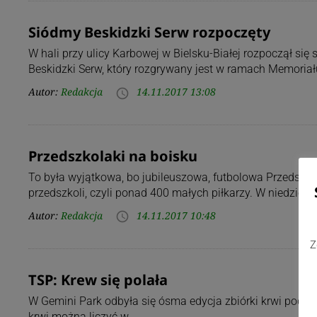
Siódmy Beskidzki Serw rozpoczęty
W hali przy ulicy Karbowej w Bielsku-Białej rozpoczął si
Beskidzki Serw, który rozgrywany jest w ramach Memoriał
Autor:
Redakcja
14.11.2017 13:08
access_time
Przedszkolaki na boisku
To była wyjątkowa, bo jubileuszowa, futbolowa Przedszkoli
przedszkoli, czyli ponad 400 małych piłkarzy. W niedzielę,
Autor:
Redakcja
14.11.2017 10:48
access_time
Z
TSP: Krew się polała
W Gemini Park odbyła się ósma edycja zbiórki krwi pod ha
krwi można liczyć w…