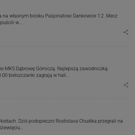
gła na własnym boisku Pasjonatowi Dankowice 1:2. Mecz
puścili w…
share
dzie MKS Dąbrowę Górniczą. Najlepszą zawodniczką
.00 bielszczanki zagrają w hali…
share
ietach. Dziś podopieczni Rostislava Chudika przegrali na
dziewięciu…