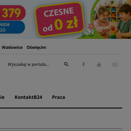
Wadowice
Oświęcim
Wyszukaj:
search
Facebook
Youtube
Kontak
ie
KontaktB24
Praca