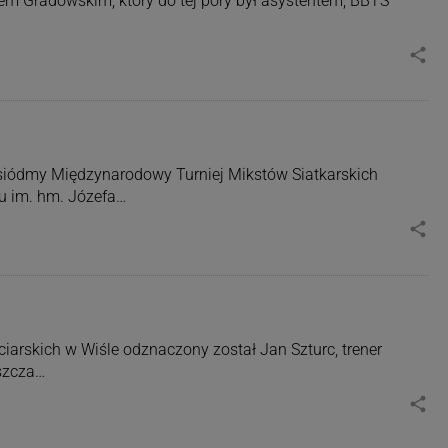
łem Gradowskim, który do tej pory był asystentem, BBTS
share
ę siódmy Międzynarodowy Turniej Mikstów Siatkarskich
u im. hm. Józefa…
share
arskich w Wiśle odznaczony został Jan Szturc, trener
oszcza…
share