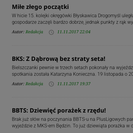
Miłe złego początki
W hicie 15. kolejki okręgówki Błyskawica Drogomyśl ule
gospodarze zaczęli bardzo dobrze, jednak punkty z rąk wy
Autor:
Redakcja
11.11.2017 22:04
access_time
BKS: Z Dąbrową bez straty seta!
Bielszczanki pewnie w trzech setach pokonały na wyjeź
spotkania została Katarzyna Konieczna. 19 listopada o 20
Autor:
Redakcja
11.11.2017 19:37
access_time
BBTS: Dziewięć porażek z rzędu!
Brak już słów na poczynania BBTS-u na PlusLigowych park
wyjeździe z MKS-em Będzin. To już dziewiąta porażka w 