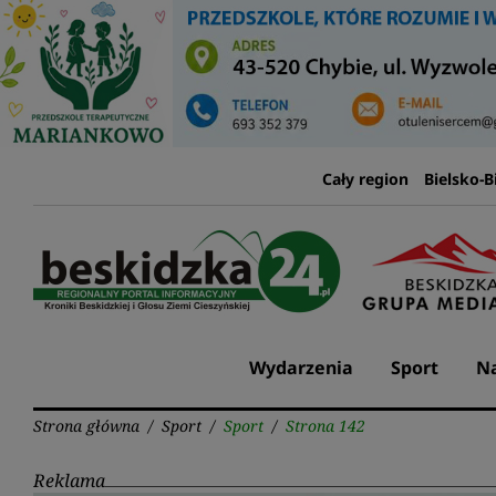
Przejdź
do
treści
Cały region
Bielsko-B
Wydarzenia
Sport
Na
Strona główna
/
Sport
/
Sport
/
Strona 142
Reklama