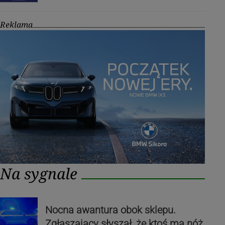
Reklama
Na sygnale
Nocna awantura obok sklepu.
Zgłaszający słyszał, że ktoś ma nóż