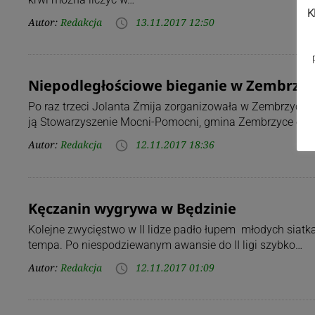
K
Autor:
Redakcja
13.11.2017 12:50
access_time
Niepodległościowe bieganie w Zembrzy
Po raz trzeci Jolanta Żmija zorganizowała w Zembrzycac
ją Stowarzyszenie Mocni-Pomocni, gmina Zembrzyce oraz
Autor:
Redakcja
12.11.2017 18:36
access_time
Kęczanin wygrywa w Będzinie
Kolejne zwycięstwo w II lidze padło łupem młodych siatka
tempa. Po niespodziewanym awansie do II ligi szybko…
Autor:
Redakcja
12.11.2017 01:09
access_time