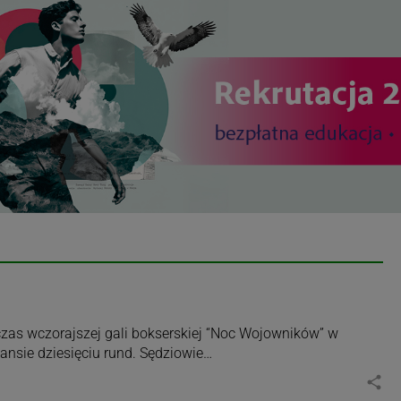
as wczorajszej gali bokserskiej “Noc Wojowników” w
ansie dziesięciu rund. Sędziowie…
share