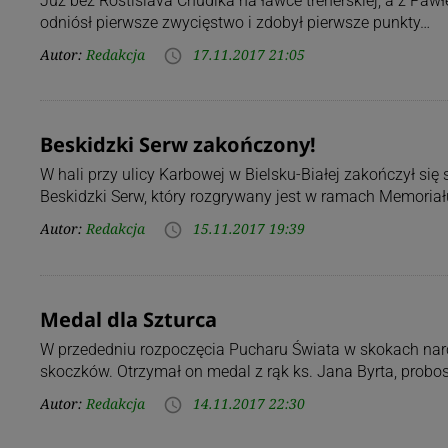
Już bez Rostislava Chudika na ławce trenerskiej, a z Paw
odniósł pierwsze zwycięstwo i zdobył pierwsze punkty…
Autor:
Redakcja
17.11.2017 21:05
access_time
Beskidzki Serw zakończony!
W hali przy ulicy Karbowej w Bielsku-Białej zakończył si
Beskidzki Serw, który rozgrywany jest w ramach Memoriał
Autor:
Redakcja
15.11.2017 19:39
access_time
Medal dla Szturca
W przededniu rozpoczęcia Pucharu Świata w skokach narci
skoczków. Otrzymał on medal z rąk ks. Jana Byrta, prob
Autor:
Redakcja
14.11.2017 22:30
access_time