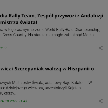
dia Rally Team. Zespół przywozi z Andaluzji
emistrza świata!
ia w tegorocznym sezonie World Rally-Raid Championship,
h Cross-Country. Na starcie nie mogło zabraknąć Marka
0:39
share
owicz i Szczepaniak walczą w Hiszpanii o
owych Mistrzostw Świata, asfaltowy Rajd Katalonii. W
sce dzisiejszego wieczoru, uczestniczyli Kajetan
k, którzy…
20.10.2022 21:43
share