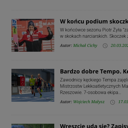
W końcu podium skoczka
W końcówce sezonu Piotr Żyła “z
w skokach narciarskich. Skoczek 
Autor:
Michał Cichy
20.03.20
access_time
Bardzo dobre Tempo. K
Zawodnicy kęckiego Tempa zajęli
Mistrzostw Lekkoatletycznych Mał
Rzeszowie. 7-osobowa ekipa…
Autor:
Wojciech Małysz
17.0
access_time
Wreszcie uda się? Zapis