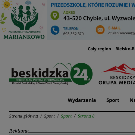
Przejdź
do
treści
Cały region
Bielsko-B
Wydarzenia
Sport
Na
Strona główna
/
Sport
/
Sport
/
Strona 8
Reklama