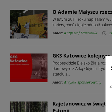
O Adamie Małyszu rzecz:
W lutym 2011 roku napisałem w „
kariery, choć ciągle odnosił sukc
Autor:
Krzysztof Marciniuk
2
access_time
GKS Katowice kolejnym
Podbeskidzie Bielsko Biała rozp
domowym z Arką Gdynia. Tydzień
starciu z…
Autor:
Artykuł sponsorowany
access_time
Z
Kajetanowicz w świątyni
Estonii