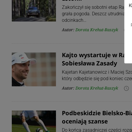
K
Zakończył się sobotni etap Rajdu 
grała pogoda. Deszcz utrudniał je
odcinkach…
Autor:
Dorota Krehut-Raszyk
access_time
Kajto wystartuje w Rajdz
Sobiesława Zasady
Kajetan Kajetanowicz i Maciej Szc
który odbędzie się pod koniec cze
Autor:
Dorota Krehut-Raszyk
access_time
Podbeskidzie Bielsko-Bi
oceniają szanse
Do końca zasadniczej części rozg