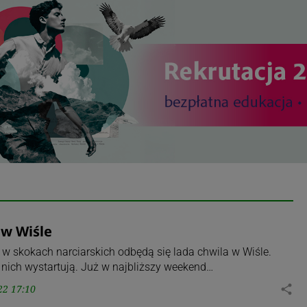
 w Wiśle
w skokach narciarskich odbędą się lada chwila w Wiśle.
nich wystartują. Już w najbliższy weekend…
22 17:10
share