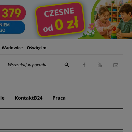
Wadowice
Oświęcim
Wyszukaj:
search
Facebook
Youtube
Kontak
ie
KontaktB24
Praca