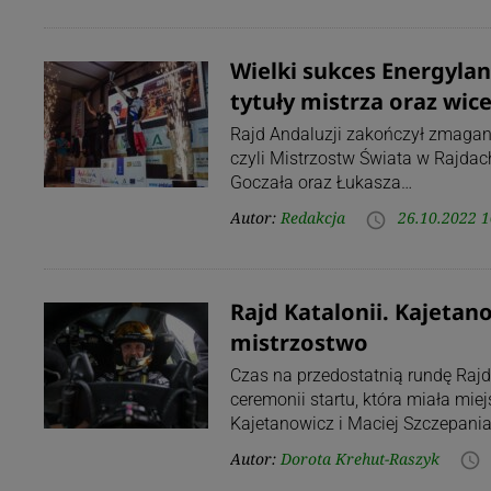
Wielki sukces Energylan
tytuły mistrza oraz wic
Rajd Andaluzji zakończył zmagan
czyli Mistrzostw Świata w Rajdac
Goczała oraz Łukasza…
Autor:
Redakcja
26.10.2022 1
access_time
Rajd Katalonii. Kajetan
mistrzostwo
Czas na przedostatnią rundę Rajd
ceremonii startu, która miała miej
Kajetanowicz i Maciej Szczepania
Autor:
Dorota Krehut-Raszyk
access_time