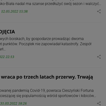
lsko-Biała nadal ma szanse przedłużyć swój sezon i walczyć…
12.05.2022 15:38
share
ZDJĘCIA
gowych boiskach, by gospodarze prowadząc dwoma
 punktów. Początek nie zapowiadał katastrofy. Zespół
arł…
022 22:13
share
 wraca po trzech latach przerwy. Trwają
dowanej pandemią Covid-19, powraca Cieszyński Fortuna
j cieszącej się popularnością wśród sportowców i kibiców…
31.03.2022 18:26
share