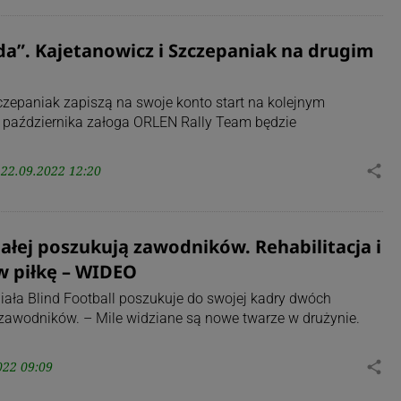
e da”. Kajetanowicz i Szczepaniak na drugim
czepaniak zapiszą na swoje konto start na kolejnym
2 października załoga ORLEN Rally Team będzie
22.09.2022 12:20
share
iałej poszukują zawodników. Rehabilitacja i
w piłkę – WIDEO
iała Blind Football poszukuje do swojej kadry dwóch
 zawodników. – Mile widziane są nowe twarze w drużynie.
022 09:09
share