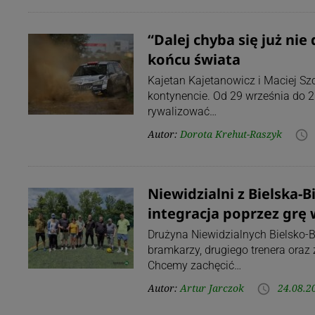
“Dalej chyba się już ni
końcu świata
Kajetan Kajetanowicz i Maciej Sz
kontynencie. Od 29 września do 
rywalizować…
Autor:
Dorota Krehut-Raszyk
access_time
Niewidzialni z Bielska-B
integracja poprzez grę 
Drużyna Niewidzialnych Bielsko-B
bramkarzy, drugiego trenera oraz
Chcemy zachęcić…
Autor:
Artur Jarczok
24.08.2
access_time