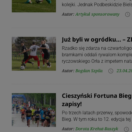
kolejki. Jednak Podbeskidzie Bie
Autor:
Artykuł sponsorowany
access_time
Już byli w ogródku… – 
Rzadko się zdarza na czwartoli
bramkami oddali rywalom komplet
ryczowskiego Orła z impetem nat
Autor:
Bogdan Szpila
23.04.2
access_time
Cieszyński Fortuna Bieg
zapisy!
Po trzech latach przerwy, spowo
Bieg. W tym roku to 12. edycja te
Autor:
Dorota Krehut-Raszyk
access_time