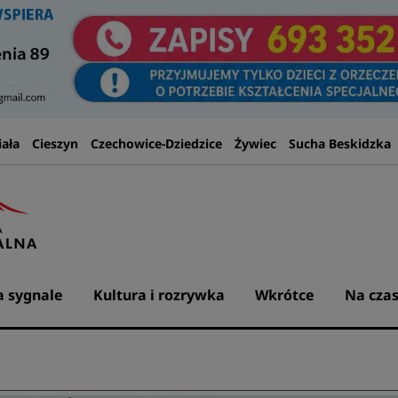
iała
Cieszyn
Czechowice-Dziedzice
Żywiec
Sucha Beskidzka
 sygnale
Kultura i rozrywka
Wkrótce
Na czas