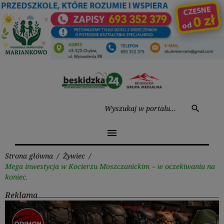
Przejdź
do
treści
Wysz
search
menu
Strona główna
/
Żywiec
/
Mega inwestycja w Kocierzu Moszczanickim – w oczekiwaniu na
koniec.
Reklama