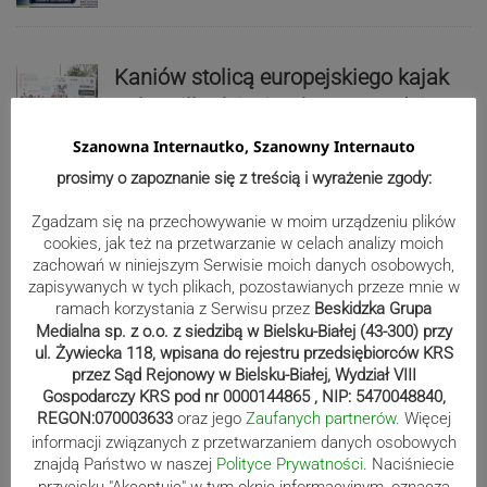
Kaniów stolicą europejskiego kajak
polo. Kilkadziesiąt drużyn z całej
Europy rywalizowało przez trzy dni
Szanowna Internautko, Szanowny Internauto
prosimy o zapoznanie się z treścią i wyrażenie zgody:
Nakamura z dubletem w Wiśle.
Zgadzam się na przechowywanie w moim urządzeniu plików
Dyskwalifikacja Waszka zmieniła
cookies, jak też na przetwarzanie w celach analizy moich
zachowań w niniejszym Serwisie moich danych osobowych,
klasyfikację Polaków
zapisywanych w tych plikach, pozostawianych przeze mnie w
ramach korzystania z Serwisu przez
Beskidzka Grupa
Medialna sp. z o.o. z siedzibą w Bielsku-Białej (43-300) przy
Reklama
ul. Żywiecka 118, wpisana do rejestru przedsiębiorców KRS
przez Sąd Rejonowy w Bielsku-Białej, Wydział VIII
Gospodarczy KRS pod nr 0000144865 , NIP: 5470048840,
REGON:070003633
oraz jego
Zaufanych partnerów
. Więcej
informacji związanych z przetwarzaniem danych osobowych
znajdą Państwo w naszej
Polityce Prywatności
. Naciśniecie
przycisku "Akceptuje" w tym oknie informacyjnym, oznacza