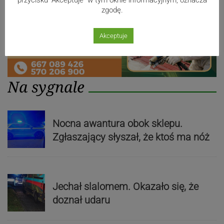
zgodę.
Akceptuje
Na sygnale
Nocna awantura obok sklepu.
Zgłaszający słyszał, że ktoś ma nóż
Jechał slalomem. Okazało się, że
doznał udaru