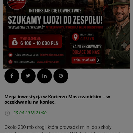
Facebook
Twitter
LinkedIn
Pinterest
Mega inwestycja w Kocierzu Moszczanickim – w
oczekiwaniu na koniec.
25.04.2018 21:00
access_time
Około 200 mb drogi, która prowadzi m.in. do szkoły