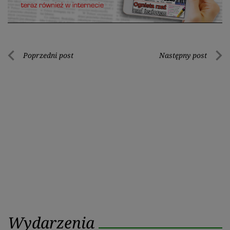
Nawigacja
Poprzedni post
Następny post
Poprzedni
Nastę
wpisu
post
post
Wydarzenia