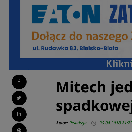
Mitech je
Facebook
Twitter
spadkowe
LinkedIn
Autor:
Redakcja
25.04.2018 21:2
access_time
Pinterest