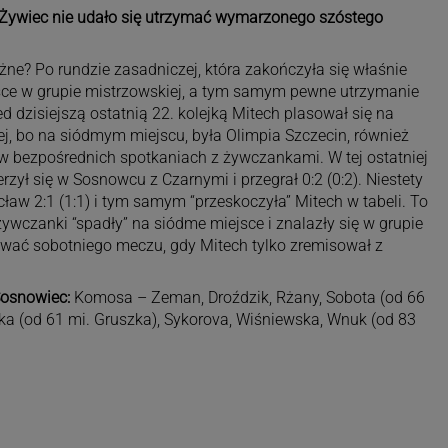
 Żywiec nie udało się utrzymać wymarzonego szóstego
żne? Po rundzie zasadniczej, która zakończyła się właśnie
ejsce w grupie mistrzowskiej, a tym samym pewne utrzymanie
ed dzisiejszą ostatnią 22. kolejką Mitech plasował się na
ej, bo na siódmym miejscu, była Olimpia Szczecin, również
 w bezpośrednich spotkaniach z żywczankami. W tej ostatniej
rzył się w Sosnowcu z Czarnymi i przegrał 0:2 (0:2). Niestety
aw 2:1 (1:1) i tym samym “przeskoczyła” Mitech w tabeli. To
ywczanki “spadły” na siódme miejsce i znalazły się w grupie
wać sobotniego meczu, gdy Mitech tylko zremisował z
Sosnowiec:
Komosa – Zeman, Droździk, Rżany, Sobota (od 66
ka (od 61 mi. Gruszka), Sykorova, Wiśniewska, Wnuk (od 83