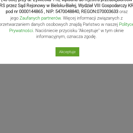
RS przez Sąd Rejonowy w Bielsku-Białej, Wydział VIII Gospodarczy K
pod nr 0000144865 , NIP: 5470048840, REGON:070003633
oraz
jego
Zaufanych partnerów
. Więcej informacji związanych z
przetwarzaniem danych osobowych znajdą Państwo w naszej
Polityc
Prywatności
. Naciśniecie przycisku "Akceptuje" w tym oknie
informacyjnym, oznacza zgodę.
Akceptuje