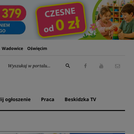
Wadowice
Oświęcim
Wyszukaj:
search
Facebook
Youtube
Kontak
lij ogłoszenie
Praca
Beskidzka TV