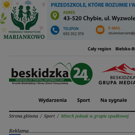
Przejdź
do
treści
Cały region
Bielsko-B
Wydarzenia
Sport
Na sygnale
Strona główna
/
Sport
/
Mitech jednak w grupie spadkowej
Reklama