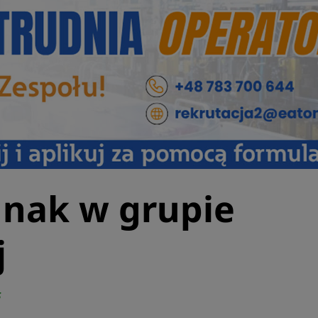
dnak w grupie
j
5