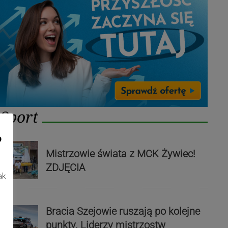
Sport
o
Mistrzowie świata z MCK Żywiec!
ZDJĘCIA
ak
Bracia Szejowie ruszają po kolejne
punkty. Liderzy mistrzostw