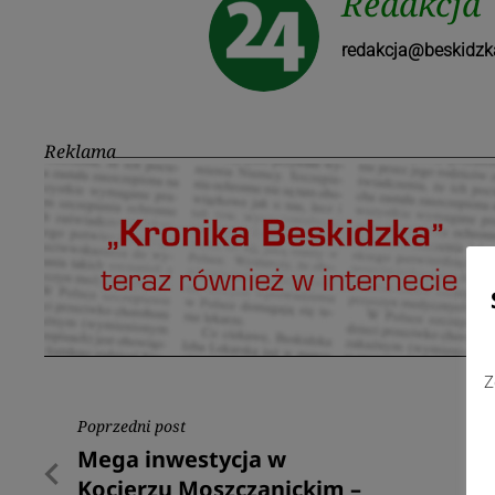
Redakcja
redakcja@beskidzk
Reklama
Z
Nawigacja
Poprzedni post
Poprzedni
Mega inwestycja w
wpisu
post
Kocierzu Moszczanickim –