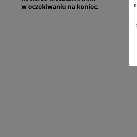
w oczekiwaniu na koniec.
K