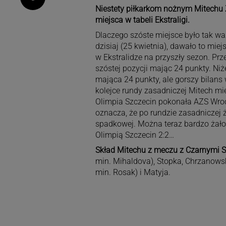
Niestety piłkarkom nożnym Mitechu
miejsca w tabeli Ekstraligi.
Dlaczego szóste miejsce było tak wa
dzisiaj (25 kwietnia), dawało to mi
w Ekstralidze na przyszły sezon. Prz
szóstej pozycji mając 24 punkty. Niż
mająca 24 punkty, ale gorszy bilans
kolejce rundy zasadniczej Mitech mie
Olimpia Szczecin pokonała AZS Wrocł
oznacza, że po rundzie zasadniczej ż
spadkowej. Można teraz bardzo żało
Olimpią Szczecin 2:2…
Skład Mitechu z meczu z Czarnymi 
min. Mihaldova), Stopka, Chrzanows
min. Rosak) i Matyja.