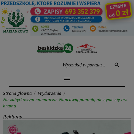
Przejdź
do
treści
Wysz
search
menu
Strona główna
/
Wydarzenia
/
Na zabytkowym cmentarzu. Naprawią pomnik, ale sypie się też
brama
Reklama