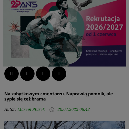
Facebook
Twitter
LinkedIn
Pinterest
Na zabytkowym cmentarzu. Naprawią pomnik, ale
sypie się też brama
Autor:
Marcin Płużek
20.04.2022 06:42
access_time