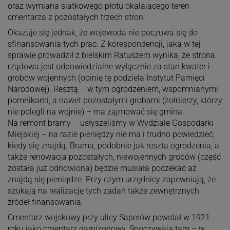
oraz wymiana siatkowego płotu okalającego teren
cmentarza z pozostałych trzech stron.
Okazuje się jednak, że wojewoda nie poczuwa się do
sfinansowania tych prac. Z korespondencji, jaką w tej
sprawie prowadził z bielskim Ratuszem wynika, że strona
rządowa jest odpowiedzialne wyłącznie za stan kwater i
grobów wojennych (opinię tę podziela Instytut Pamięci
Narodowej). Resztą – w tym ogrodzeniem, wspomnianymi
pomnikami, a nawet pozostałymi grobami (żołnierzy, którzy
nie polegli na wojnie) – ma zajmować się gmina.
Na remont bramy – usłyszeliśmy w Wydziale Gospodarki
Miejskiej – na razie pieniędzy nie ma i trudno powiedzieć,
kiedy się znajdą. Brama, podobnie jak reszta ogrodzenia, a
także renowacja pozostałych, niewojennych grobów (część
została już odnowiona) będzie musiała poczekać aż
znajdą się pieniądze. Przy czym urzędnicy zapewniają, że
szukają na realizację tych zadań także zewnętrznych
źródeł finansowania.
Cmentarz wojskowy przy ulicy Saperów powstał w 1921
roku jako cmentarz garnizonowy. Spoczywają tam – w