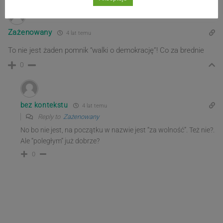
Zażenowany
4 lat temu
To nie jest żaden pomnik “walki o demokrację”! Co za brednie
0
bez kontekstu
4 lat temu
Reply to
Zażenowany
No bo nie jest, na początku w nazwie jest “za wolność”. Też nie?.
Ale “poległym” już dobrze?
0