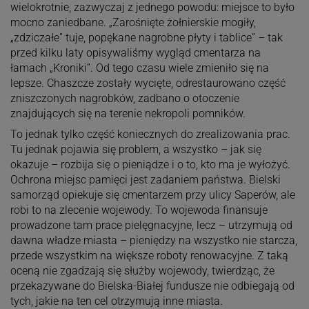
wielokrotnie, zazwyczaj z jednego powodu: miejsce to było
mocno zaniedbane. „Zarośnięte żołnierskie mogiły,
„zdziczałe” tuje, popękane nagrobne płyty i tablice” – tak
przed kilku laty opisywaliśmy wygląd cmentarza na
łamach „Kroniki”. Od tego czasu wiele zmieniło się na
lepsze. Chaszcze zostały wycięte, odrestaurowano część
zniszczonych nagrobków, zadbano o otoczenie
znajdujących się na terenie nekropoli pomników.
To jednak tylko część koniecznych do zrealizowania prac.
Tu jednak pojawia się problem, a wszystko – jak się
okazuje – rozbija się o pieniądze i o to, kto ma je wyłożyć.
Ochrona miejsc pamięci jest zadaniem państwa. Bielski
samorząd opiekuje się cmentarzem przy ulicy Saperów, ale
robi to na zlecenie wojewody. To wojewoda finansuje
prowadzone tam prace pielęgnacyjne, lecz – utrzymują od
dawna władze miasta – pieniędzy na wszystko nie starcza,
przede wszystkim na większe roboty renowacyjne. Z taką
oceną nie zgadzają się służby wojewody, twierdząc, że
przekazywane do Bielska-Białej fundusze nie odbiegają od
tych, jakie na ten cel otrzymują inne miasta.