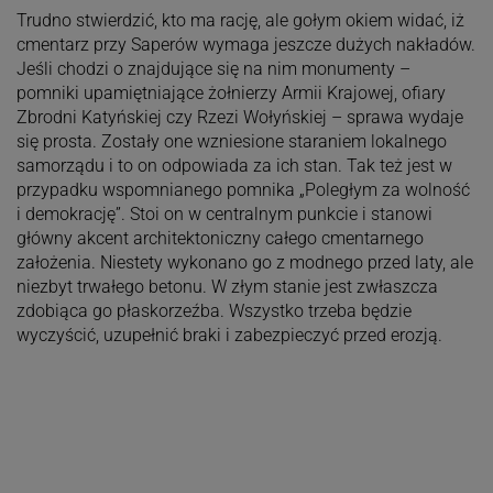
Trudno stwierdzić, kto ma rację, ale gołym okiem widać, iż
cmentarz przy Saperów wymaga jeszcze dużych nakładów.
Jeśli chodzi o znajdujące się na nim monumenty –
pomniki upamiętniające żołnierzy Armii Krajowej, ofiary
Zbrodni Katyńskiej czy Rzezi Wołyńskiej – sprawa wydaje
się prosta. Zostały one wzniesione staraniem lokalnego
samorządu i to on odpowiada za ich stan. Tak też jest w
przypadku wspomnianego pomnika „Poległym za wolność
i demokrację”. Stoi on w centralnym punkcie i stanowi
główny akcent architektoniczny całego cmentarnego
założenia. Niestety wykonano go z modnego przed laty, ale
niezbyt trwałego betonu. W złym stanie jest zwłaszcza
zdobiąca go płaskorzeźba. Wszystko trzeba będzie
wyczyścić, uzupełnić braki i zabezpieczyć przed erozją.