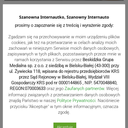
Nawigacja
Szanowna Internautko, Szanowny Internauto
Poprzedni post
Następny post
Poprzedni
Nastę
prosimy o zapoznanie się z treścią i wyrażenie zgody:
wpisu
post
post
Zgadzam się na przechowywanie w moim urządzeniu plików
cookies, jak też na przetwarzanie w celach analizy moich
zachowań w niniejszym Serwisie moich danych osobowych,
zapisywanych w tych plikach, pozostawianych przeze mnie w
3
KOMENTARZY
ramach korzystania z Serwisu przez
Beskidzka Grupa
najnowszy
Medialna sp. z o.o. z siedzibą w Bielsku-Białej (43-300) przy
ul. Żywiecka 118, wpisana do rejestru przedsiębiorców KRS
przez Sąd Rejonowy w Bielsku-Białej, Wydział VIII
Gospodarczy KRS pod nr 0000144865 , NIP: 5470048840,
REGON:070003633
oraz jego
Zaufanych partnerów
. Więcej
bezpieczeństwo głów
4 lat temu
informacji związanych z przetwarzaniem danych osobowych
znajdą Państwo w naszej
Polityce Prywatności
. Naciśniecie
Może trzeba nad bramą a pod orłem zainstalować siatkę
przycisku "Akceptuje" w tym oknie informacyjnym, oznacza
ochronną aby fragmenty z orła nie spadły komuś na głowę? Na
zgodę.
siatkę może znajdą się pieniądze.
0
Akceptuje