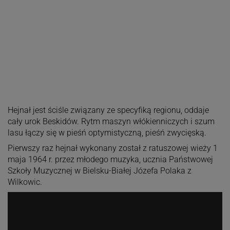
Hejnał jest ściśle związany ze specyfiką regionu, oddaje
cały urok Beskidów. Rytm maszyn włókienniczych i szum
lasu łączy się w pieśń optymistyczną, pieśń zwycięską.
Pierwszy raz hejnał wykonany został z ratuszowej wieży 1
maja 1964 r. przez młodego muzyka, ucznia Państwowej
Szkoły Muzycznej w Bielsku-Białej Józefa Polaka z
Wilkowic.
Odtwarzacz
plików
dźwiękowych