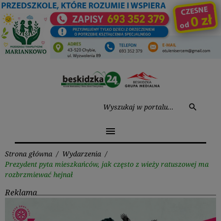
Przejdź
do
treści
Wysz
search
menu
Strona główna
/
Wydarzenia
/
Prezydent pyta mieszkańców, jak często z wieży ratuszowej ma
rozbrzmiewać hejnał
Reklama