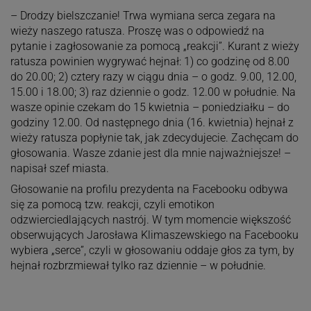
– Drodzy bielszczanie! Trwa wymiana serca zegara na
wieży naszego ratusza. Proszę was o odpowiedź na
pytanie i zagłosowanie za pomocą „reakcji”. Kurant z wieży
ratusza powinien wygrywać hejnał: 1) co godzinę od 8.00
do 20.00; 2) cztery razy w ciągu dnia – o godz. 9.00, 12.00,
15.00 i 18.00; 3) raz dziennie o godz. 12.00 w południe. Na
wasze opinie czekam do 15 kwietnia – poniedziałku – do
godziny 12.00. Od następnego dnia (16. kwietnia) hejnał z
wieży ratusza popłynie tak, jak zdecydujecie. Zachęcam do
głosowania. Wasze zdanie jest dla mnie najważniejsze! –
napisał szef miasta.
Głosowanie na profilu prezydenta na Facebooku odbywa
się za pomocą tzw. reakcji, czyli emotikon
odzwierciedlających nastrój. W tym momencie większość
obserwujących Jarosława Klimaszewskiego na Facebooku
wybiera „serce”, czyli w głosowaniu oddaje głos za tym, by
hejnał rozbrzmiewał tylko raz dziennie – w południe.