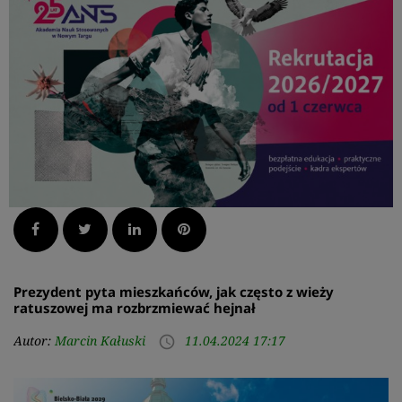
Facebook
Twitter
LinkedIn
Pinterest
Prezydent pyta mieszkańców, jak często z wieży
ratuszowej ma rozbrzmiewać hejnał
Autor:
Marcin Kałuski
11.04.2024 17:17
access_time