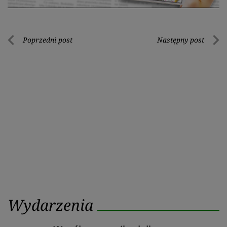
Nawigacja
Poprzedni post
Następny post
Poprzedni
Nastę
wpisu
post
post
Wydarzenia