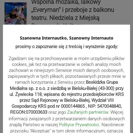
Wspólna mozaika, lalkowy
„Everyman” i przeboje z balkonu
teatru. Niedziela z Miejską
Promenadą Kultury
Szanowna Internautko, Szanowny Internauto
prosimy o zapoznanie się z treścią i wyrażenie zgody:
Utrudnienia na przejeździe
kolejowym w Stryszawie
Zgadzam się na przechowywanie w moim urządzeniu plików
cookies, jak też na przetwarzanie w celach analizy moich
zachowań w niniejszym Serwisie moich danych osobowych,
zapisywanych w tych plikach, pozostawianych przeze mnie w
ramach korzystania z Serwisu przez
Beskidzka Grupa
Kobiernice: Trzynastolatek upojony
Medialna sp. z o.o. z siedzibą w Bielsku-Białej (43-300) przy
alkoholem! Lądował śmigłowiec LPR
ul. Żywiecka 118, wpisana do rejestru przedsiębiorców KRS
przez Sąd Rejonowy w Bielsku-Białej, Wydział VIII
Gospodarczy KRS pod nr 0000144865 , NIP: 5470048840,
REGON:070003633
oraz jego
Zaufanych partnerów
. Więcej
informacji związanych z przetwarzaniem danych osobowych
Trzy pokolenia, czyli od Jana Kowali
znajdą Państwo w naszej
Polityce Prywatności
. Naciśniecie
do Leszka Samińskiego.
przycisku "Akceptuje" w tym oknie informacyjnym, oznacza