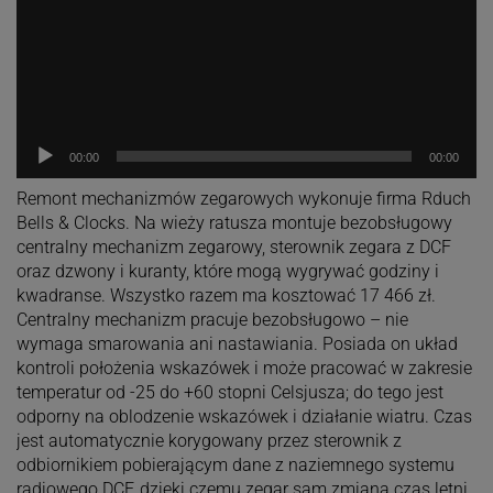
00:00
00:00
Remont mechanizmów zegarowych wykonuje firma Rduch
Bells & Clocks. Na wieży ratusza montuje bezobsługowy
centralny mechanizm zegarowy, sterownik zegara z DCF
oraz dzwony i kuranty, które mogą wygrywać godziny i
kwadranse. Wszystko razem ma kosztować 17 466 zł.
Centralny mechanizm pracuje bezobsługowo – nie
wymaga smarowania ani nastawiania. Posiada on układ
kontroli położenia wskazówek i może pracować w zakresie
temperatur od -25 do +60 stopni Celsjusza; do tego jest
odporny na oblodzenie wskazówek i działanie wiatru. Czas
jest automatycznie korygowany przez sterownik z
odbiornikiem pobierającym dane z naziemnego systemu
radiowego DCF, dzięki czemu zegar sam zmiana czas letni