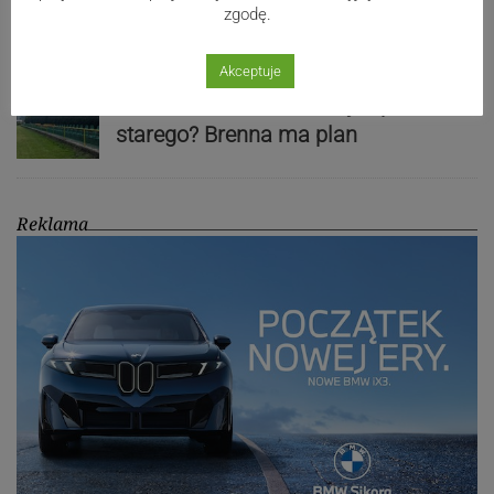
Introligatorska saga z Cieszyna
zgodę.
Akceptuje
Nowe boisko zamiast wykupu
starego? Brenna ma plan
Reklama