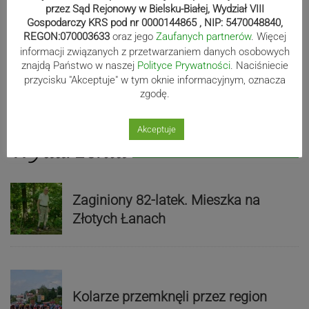
przez Sąd Rejonowy w Bielsku-Białej, Wydział VIII
Gospodarczy KRS pod nr 0000144865 , NIP: 5470048840,
REGON:070003633
oraz jego
Zaufanych partnerów
. Więcej
informacji związanych z przetwarzaniem danych osobowych
znajdą Państwo w naszej
Polityce Prywatności
. Naciśniecie
przycisku "Akceptuje" w tym oknie informacyjnym, oznacza
zgodę.
Akceptuje
Wydarzenia
Zaginiony 82-latek. Mieszka na
Złotych Łanach
Kolarze przemknęli przez region