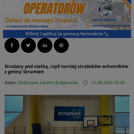
Facebook
Twitter
LinkedIn
Pinterest
Strażacy pod siatką, czyli turniej strażaków ochotników
z gminy Strumień
Autor:
Katarzyna Lindert-Kuligowska
11.04.2024 16:36
access_time