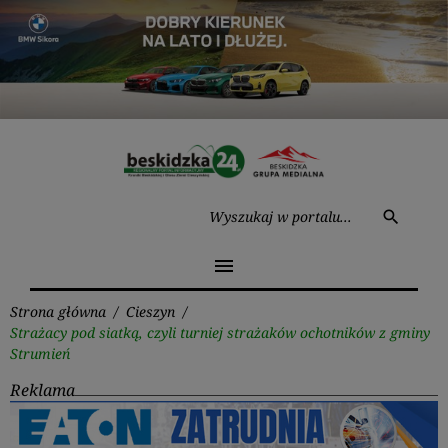
Przejdź
do
treści
Wysz
search
menu
Strona główna
/
Cieszyn
/
Strażacy pod siatką, czyli turniej strażaków ochotników z gminy
Strumień
Reklama